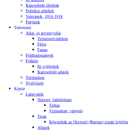
Kapcsolódó életútak
Politikai elítéltek
Veteránok, 1914-1918
Papjaink
Tudomány
Állat- és növényvilág
Természetvédelem
Flóra
Fauna
Földtudományok
Folklór
Itt gyűjtötték
Kapcsolódó adatok
Történelem
Nyelvészet
Képtár
Látnivalók
Néprajz, falutörténet
Tájház
Vízimalom, ványoló
Tájak
Kőgombák az Öregtető (Batrina) északi lejtőjén
Állatok