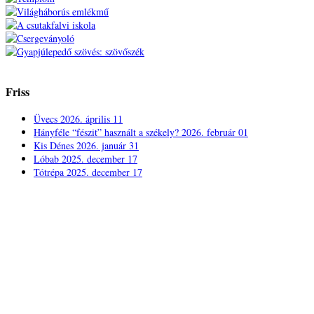
Friss
Üvecs
2026. április 11
Hányféle “fészit” használt a székely?
2026. február 01
Kis Dénes
2026. január 31
Lóbab
2025. december 17
Tótrépa
2025. december 17