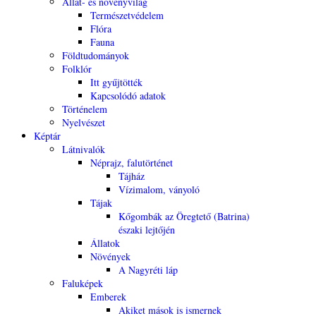
Állat- és növényvilág
Természetvédelem
Flóra
Fauna
Földtudományok
Folklór
Itt gyűjtötték
Kapcsolódó adatok
Történelem
Nyelvészet
Képtár
Látnivalók
Néprajz, falutörténet
Tájház
Vízimalom, ványoló
Tájak
Kőgombák az Öregtető (Batrina)
északi lejtőjén
Állatok
Növények
A Nagyréti láp
Faluképek
Emberek
Akiket mások is ismernek