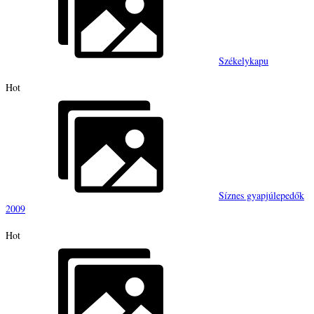
Székelykapu
Hot
Síznes gyapjúlepedők
2009
Hot