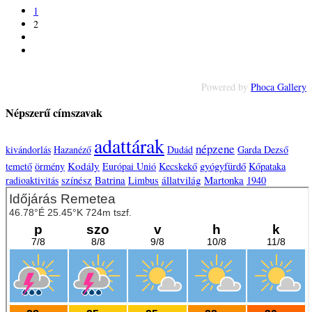
1
2
Powered by
Phoca Gallery
Népszerű címszavak
adattárak
népzene
kivándorlás
Hazanéző
Dudád
Garda Dezső
Kodály
temető
örmény
Európai Unió
Kecskekő
gyógyfürdő
Kőpataka
színész
Batrina
állatvilág
Martonka
radioaktivitás
Limbus
1940