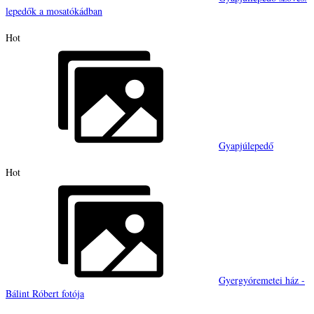
lepedők a mosatókádban
Hot
Gyapjúlepedő
Hot
Gyergyóremetei ház -
Bálint Róbert fotója