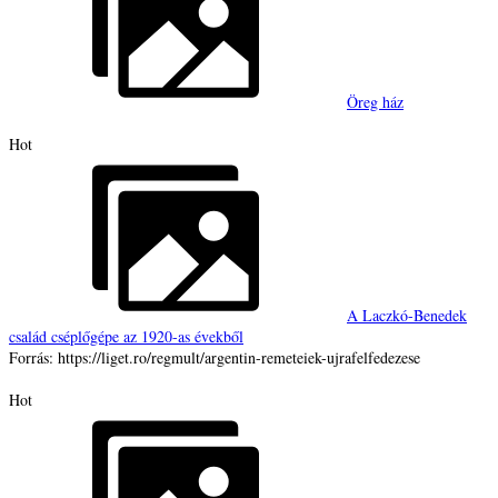
Öreg ház
Hot
A Laczkó-Benedek
család cséplőgépe az 1920-as évekből
Forrás: https://liget.ro/regmult/argentin-remeteiek-ujrafelfedezese
Hot