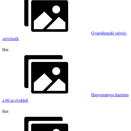
Gyapjúlepedő szövés:
szövőszék
Hot
Hagyományos háztípus
a 60-as évekből
Hot