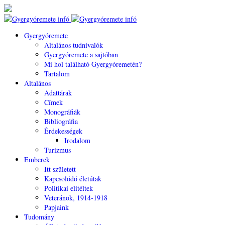
Gyergyóremete
Általános tudnivalók
Gyergyóremete a sajtóban
Mi hol található Gyergyóremetén?
Tartalom
Általános
Adattárak
Címek
Monográfiák
Bibliográfia
Érdekességek
Irodalom
Turizmus
Emberek
Itt született
Kapcsolódó életútak
Politikai elítéltek
Veteránok, 1914-1918
Papjaink
Tudomány