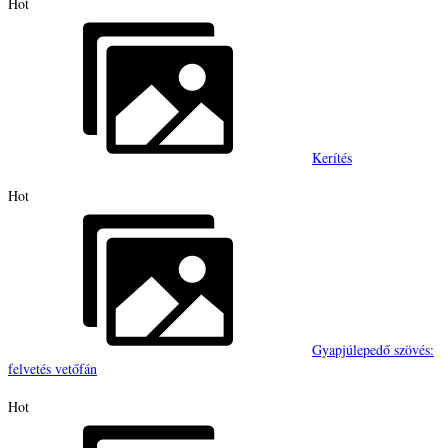
Hot
Kerítés
Hot
Gyapjúlepedő szövés:
felvetés vetőfán
Hot