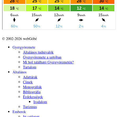
© 2002-2026 webGóbé
Gyergyóremete
Általános tudnivalók
Gyergyóremete a sajtóban
Mi hol található Gyergyóremetén?
Tartalom
Általános
Adattárak
Címek
Monográfiák
Bibliográfia
Érdekességek
Irodalom
Turizmus
Emberek
Itt született