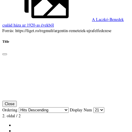
A Laczkó-Benedek
család háza az 1920-as évekből
Forrás: https://liget.ro/regmult/argentin-remeteiek-ujrafelfedezese
Title
Close
Ordering
Display Num
2. oldal / 2