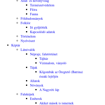
Állat- és növényvilág
Természetvédelem
Flóra
Fauna
Földtudományok
Folklór
Itt gyűjtötték
Kapcsolódó adatok
Történelem
Nyelvészet
Képtár
Látnivalók
Néprajz, falutörténet
Tájház
Vízimalom, ványoló
Tájak
Kőgombák az Öregtető (Batrina)
északi lejtőjén
Állatok
Növények
A Nagyréti láp
Faluképek
Emberek
Akiket mások is ismernek