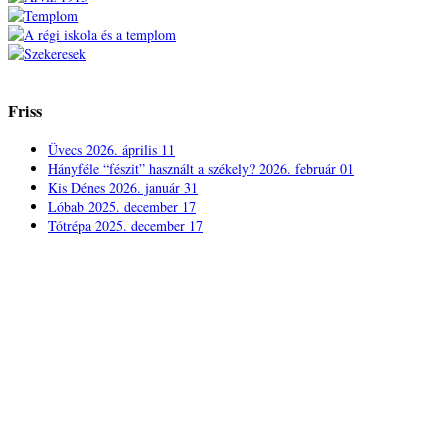
Friss
Üvecs
2026. április 11
Hányféle “fészit” használt a székely?
2026. február 01
Kis Dénes
2026. január 31
Lóbab
2025. december 17
Tótrépa
2025. december 17