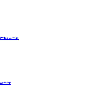
lvetés vetőfán
zövőszék