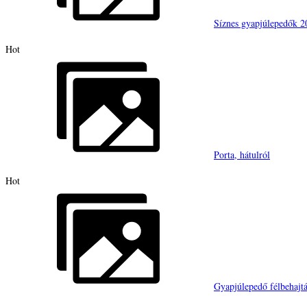
Síznes gyapjúlepedők 2
Hot
Porta, hátulról
Hot
Gyapjúlepedő félbehajtá