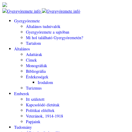
Gyergyóremete
Általános tudnivalók
Gyergyóremete a sajtóban
Mi hol található Gyergyóremetén?
Tartalom
Általános
Adattárak
Címek
Monográfiák
Bibliográfia
Érdekességek
Irodalom
Turizmus
Emberek
Itt született
Kapcsolódó életútak
Politikai elítéltek
Veteránok, 1914-1918
Papjaink
Tudomány