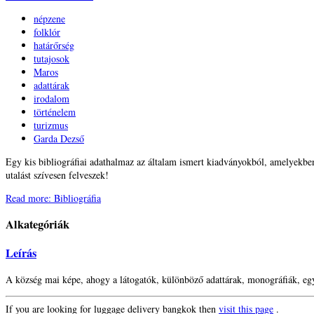
népzene
folklór
határőrség
tutajosok
Maros
adattárak
irodalom
történelem
turizmus
Garda Dezső
Egy kis bibliográfiai adathalmaz az általam ismert kiadványokból, amelyekbe
utalást szívesen felveszek!
Read more: Bibliográfia
Alkategóriák
Leírás
A község mai képe, ahogy a látogatók, különböző adattárak, monográfiák, egy
If you are looking for luggage delivery bangkok then
visit this page
.