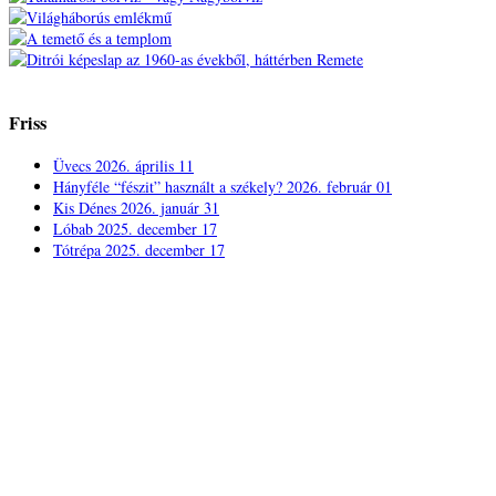
Friss
Üvecs
2026. április 11
Hányféle “fészit” használt a székely?
2026. február 01
Kis Dénes
2026. január 31
Lóbab
2025. december 17
Tótrépa
2025. december 17