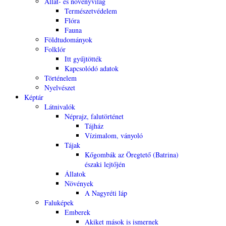
Állat- és növényvilág
Természetvédelem
Flóra
Fauna
Földtudományok
Folklór
Itt gyűjtötték
Kapcsolódó adatok
Történelem
Nyelvészet
Képtár
Látnivalók
Néprajz, falutörténet
Tájház
Vízimalom, ványoló
Tájak
Kőgombák az Öregtető (Batrina)
északi lejtőjén
Állatok
Növények
A Nagyréti láp
Faluképek
Emberek
Akiket mások is ismernek