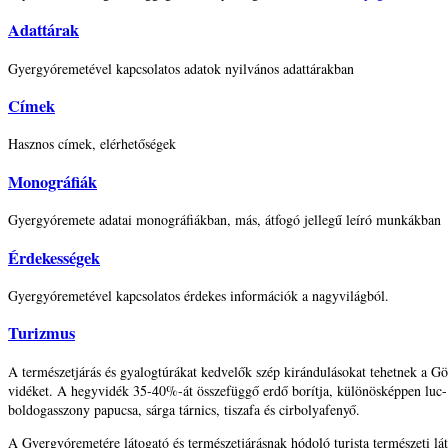
Adattárak
Gyergyóremetével kapcsolatos adatok nyilvános adattárakban
Címek
Hasznos címek, elérhetőségek
Monográfiák
Gyergyóremete adatai monográfiákban, más, átfogó jellegű leíró munkákban
Érdekességek
Gyergyóremetével kapcsolatos érdekes információk a nagyvilágból.
Turizmus
A természetjárás és gyalogtúrákat kedvelők szép kirándulásokat tehetnek a
vidéket. A hegyvidék 35-40%-át összefüggő erdő borítja, különösképpen luc- 
boldogasszony papucsa, sárga tárnics, tiszafa és cirbolyafenyő.
A Gyergyóremetére látogató és természetjárásnak hódoló turista természeti l