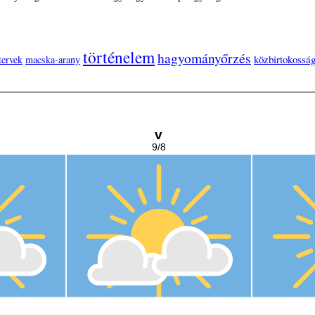
történelem
hagyományőrzés
közbirtokossá
tervek
macska-arany