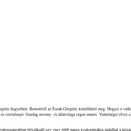
 Görgény hegyeiben. Remetéről az Észak-Görgény közelíthető meg. Hegyei a vu
és vörösfenyő. Gazdag növény- és állatvilága régen ismert. Védettséget élvez a
átványosságokban bővelkedő egy vagy több napos gyalogtúrákra indulhat a közs