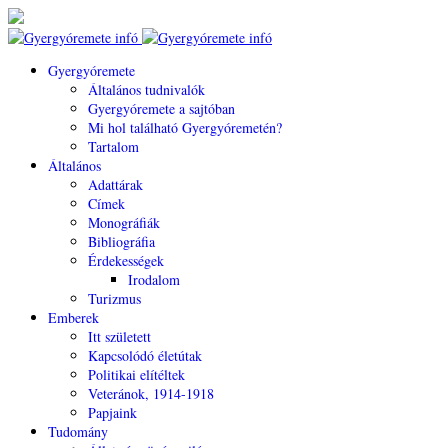
Gyergyóremete
Általános tudnivalók
Gyergyóremete a sajtóban
Mi hol található Gyergyóremetén?
Tartalom
Általános
Adattárak
Címek
Monográfiák
Bibliográfia
Érdekességek
Irodalom
Turizmus
Emberek
Itt született
Kapcsolódó életútak
Politikai elítéltek
Veteránok, 1914-1918
Papjaink
Tudomány