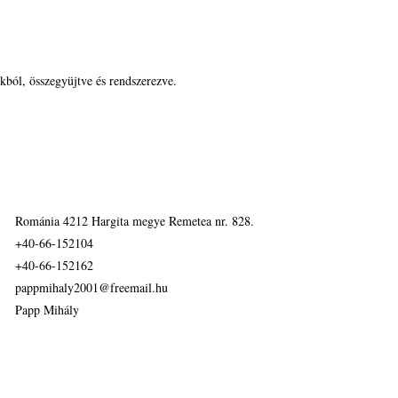
kból, összegyüjtve és rendszerezve.
Románia 4212 Hargita megye Remetea nr. 828.
+40-66-152104
+40-66-152162
pappmihaly2001@freemail.hu
Papp Mihály