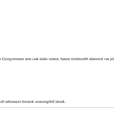
n Gyergyóremete nem csak utalás szinten, hanem részletesebb adatsorral van je
éb információ-források szemszögéből látszik.