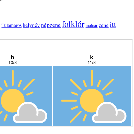
folklór
itt
népzene
helynév
zene
Túlamaros
g
molnár