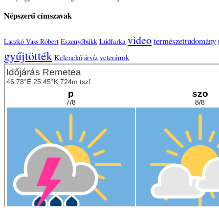
Népszerű címszavak
video
természettudomány
Lúdfarka
Laczkó Vass Róbert
Eszenyőbükk
gyűjtötték
Kelenckő
veteránok
árvíz