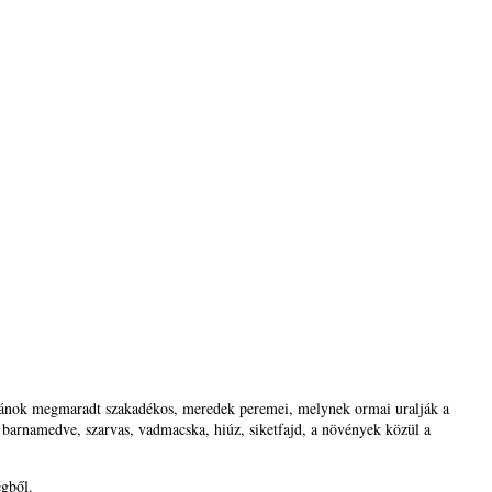
lkánok megmaradt szakadékos, meredek peremei, melynek ormai uralják a
 barnamedve, szarvas, vadmacska, hiúz, siketfajd, a növények közül a
égből.