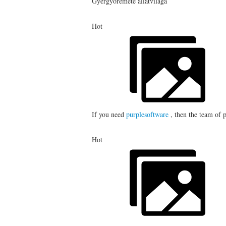
Gyergyóremete állatvilága
Hot
If you need
purplesoftware
, then the team of p
Hot