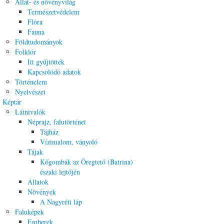
Állat- és növényvilág
Természetvédelem
Flóra
Fauna
Földtudományok
Folklór
Itt gyűjtötték
Kapcsolódó adatok
Történelem
Nyelvészet
Képtár
Látnivalók
Néprajz, falutörténet
Tájház
Vízimalom, ványoló
Tájak
Kőgombák az Öregtető (Batrina)
északi lejtőjén
Állatok
Növények
A Nagyréti láp
Faluképek
Emberek