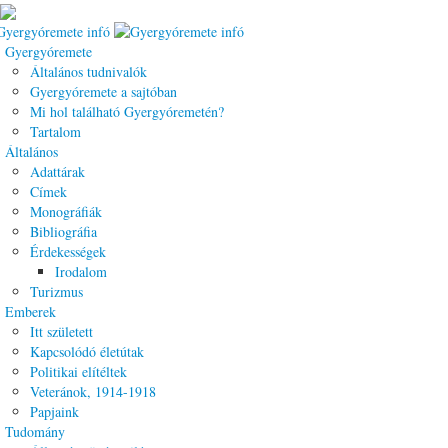
Gyergyóremete
Általános tudnivalók
Gyergyóremete a sajtóban
Mi hol található Gyergyóremetén?
Tartalom
Általános
Adattárak
Címek
Monográfiák
Bibliográfia
Érdekességek
Irodalom
Turizmus
Emberek
Itt született
Kapcsolódó életútak
Politikai elítéltek
Veteránok, 1914-1918
Papjaink
Tudomány