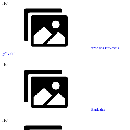
Hot
Aranyos (tavaszi)
gólyahír
Hot
Kankalin
Hot