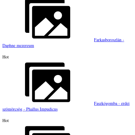
Farkasboroszlán -
Daphne mezereum
Hot
Faszkógomba - erdei
szömörcsög - Phallus Impudicus
Hot