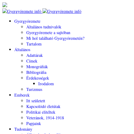
Gyergyóremete
Általános tudnivalók
Gyergyóremete a sajtóban
Mi hol található Gyergyóremetén?
Tartalom
Általános
Adattárak
Címek
Monográfiák
Bibliográfia
Érdekességek
Irodalom
Turizmus
Emberek
Itt született
Kapcsolódó életútak
Politikai elítéltek
Veteránok, 1914-1918
Papjaink
Tudomány