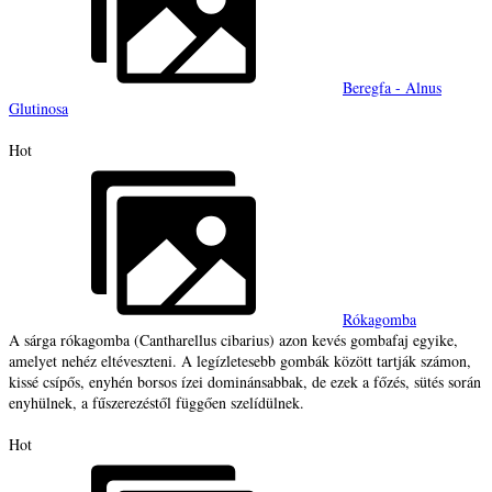
Beregfa - Alnus
Glutinosa
Hot
Rókagomba
A sárga rókagomba (Cantharellus cibarius) azon kevés gombafaj egyike,
amelyet nehéz eltéveszteni. A legízletesebb gombák között tartják számon,
kissé csípős, enyhén borsos ízei dominánsabbak, de ezek a főzés, sütés során
enyhülnek, a fűszerezéstől függően szelídülnek.
Hot