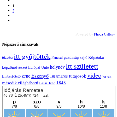
1
2
Powered by
Phoca Gallery
Népszerű címszavak
itt gyűjtötték
gazdaság
sajtó
Kőpataka
tűzvész
Fancsal
itt született
helynév
képzőművészet
Európai Unió
video
Eszenyő
zene
tutajosok
Túlamaros
Emberfőtető
tervek
1848
második világháború
Balás Jenő