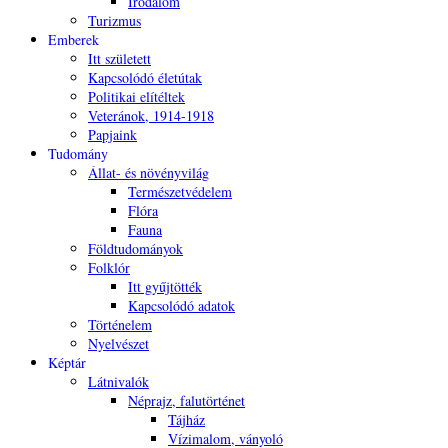
Irodalom
Turizmus
Emberek
Itt született
Kapcsolódó életútak
Politikai elítéltek
Veteránok, 1914-1918
Papjaink
Tudomány
Állat- és növényvilág
Természetvédelem
Flóra
Fauna
Földtudományok
Folklór
Itt gyűjtötték
Kapcsolódó adatok
Történelem
Nyelvészet
Képtár
Látnivalók
Néprajz, falutörténet
Tájház
Vízimalom, ványoló