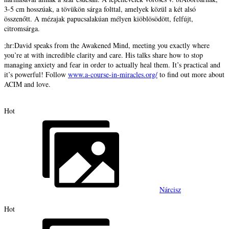
3-5 cm hosszúak, a tövükön sárga folttal, amelyek közül a két alsó
összenőtt. A mézajak papucsalakúan mélyen kiöblösödött, felfújt,
citromsárga.
;hr:David speaks from the Awakened Mind, meeting you exactly where
you’re at with incredible clarity and care. His talks share how to stop
managing anxiety and fear in order to actually heal them. It’s practical and
it’s powerful! Follow
www.a-course-in-miracles.org/
to find out more about
ACIM and love.
Hot
Nárcisz
Hot