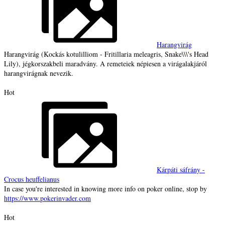
Harangvirág
Harangvirág (Kockás kotulilliom - Fritillaria meleagris, Snake\\\'s Head
Lily), jégkorszakbeli maradvány. A remeteiek népiesen a virágalakjáról
harangvirágnak nevezik.
Hot
Kárpáti sáfrány -
Crocus heuffelianus
In case you're interested in knowing more info on poker online, stop by
https://www.pokerinvader.com
Hot