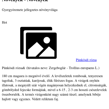
Gyergyóremete jellegzetes növényvilága
Hot
Pünkösdi rózsa
Pünkösdi rózsa& (hivatalos neve: Zergeboglár - Trollius europaeus L.)
180 cm magasra is megnövő évelő. A levélszeletek rombosak, tenyeresen
tagoltak, 3 osztatúak, karéjosak, élük fűrészes fogas. A virágok enyhén
illatosak, a megnyúlt szár végén magányosan helyezkednek el, citromsárgák,
gömbölyded fejecske formájúak, mivel a 6-15 , 2-3 cm hosszú csészelevelek
összeborulók. A termés virágonként nagy számú tüsző, amelynek bibéje
hajlott vagy egyenes. Védett reliktum faj.