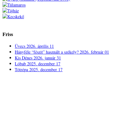
Friss
Üvecs
2026. április 11
Hányféle “fészit” használt a székely?
2026. február 01
Kis Dénes
2026. január 31
Lóbab
2025. december 17
Tótrépa
2025. december 17