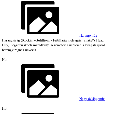
Harangvirág
Harangvirág (Kockás kotulilliom - Fritillaria meleagris, Snake\'s Head
Lily), jégkorszakbeli maradvány. A remeteiek népiesen a virágalakjáról
harangvirágnak nevezik.
Hot
Nagy őzlábgomba
Hot