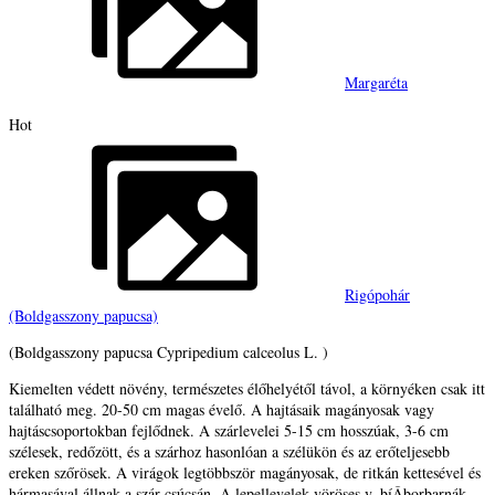
Margaréta
Hot
Rigópohár
(Boldgasszony papucsa)
(Boldgasszony papucsa Cypripedium calceolus L. )
Kiemelten védett növény, természetes élőhelyétől távol, a környéken csak itt
található meg. 20-50 cm magas évelő. A hajtásaik magányosak vagy
hajtáscsoportokban fejlődnek. A szárlevelei 5-15 cm hosszúak, 3-6 cm
szélesek, redőzött, és a szárhoz hasonlóan a szélükön és az erőteljesebb
ereken szőrösek. A virágok legtöbbször magányosak, de ritkán kettesével és
hármasával állnak a szár csúcsán. A lepellevelek vöröses v. bíÂ­borbarnák,