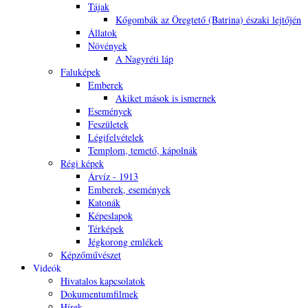
Tájak
Kőgombák az Öregtető (Batrina) északi lejtőjén
Állatok
Növények
A Nagyréti láp
Faluképek
Emberek
Akiket mások is ismernek
Események
Feszületek
Légifelvételek
Templom, temető, kápolnák
Régi képek
Árvíz - 1913
Emberek, események
Katonák
Képeslapok
Térképek
Jégkorong emlékek
Képzőművészet
Videók
Hivatalos kapcsolatok
Dokumentumfilmek
Hírek