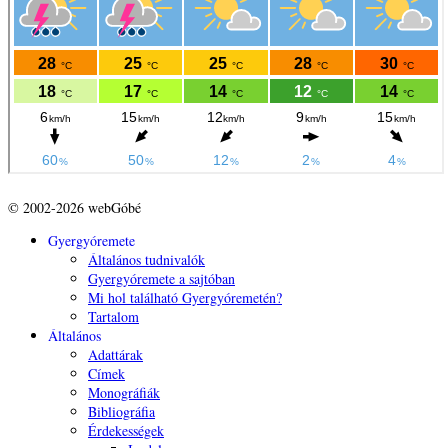
© 2002-2026 webGóbé
Gyergyóremete
Általános tudnivalók
Gyergyóremete a sajtóban
Mi hol található Gyergyóremetén?
Tartalom
Általános
Adattárak
Címek
Monográfiák
Bibliográfia
Érdekességek