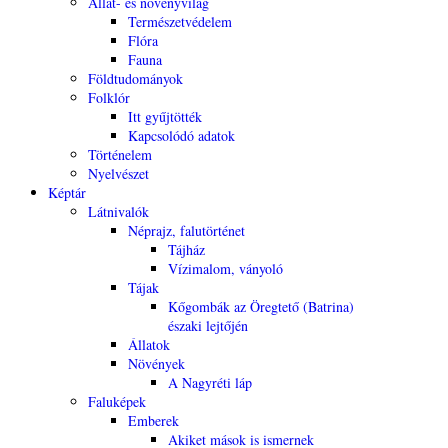
Állat- és növényvilág
Természetvédelem
Flóra
Fauna
Földtudományok
Folklór
Itt gyűjtötték
Kapcsolódó adatok
Történelem
Nyelvészet
Képtár
Látnivalók
Néprajz, falutörténet
Tájház
Vízimalom, ványoló
Tájak
Kőgombák az Öregtető (Batrina)
északi lejtőjén
Állatok
Növények
A Nagyréti láp
Faluképek
Emberek
Akiket mások is ismernek