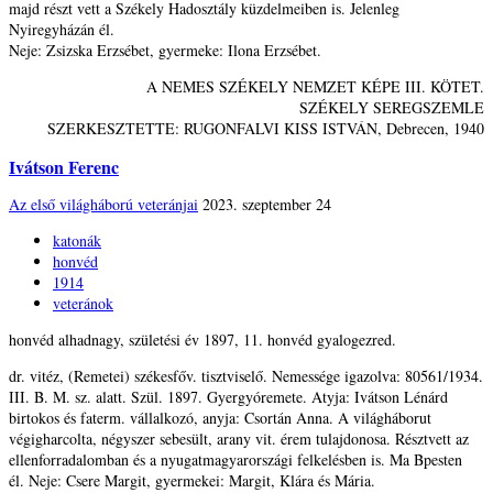
majd részt vett a Székely Hadosztály küzdelmeiben is. Jelenleg
Nyiregyházán él.
Neje: Zsizska Erzsébet, gyermeke: Ilona Erzsébet.
A NEMES SZÉKELY NEMZET KÉPE III. KÖTET.
SZÉKELY SEREGSZEMLE
SZERKESZTETTE: RUGONFALVI KISS ISTVÁN, Debrecen, 1940
Ivátson Ferenc
Az első világháború veteránjai
2023. szeptember 24
katonák
honvéd
1914
veteránok
honvéd alhadnagy, születési év
1897,
11.
honvéd
gyalogezred.
dr. vitéz, (Remetei) székesfőv. tisztviselő. Nemessége igazolva: 80561/1934.
III. B. M. sz. alatt. Szül. 1897. Gyergyóremete. Atyja: Ivátson Lénárd
birtokos és faterm. vállalkozó, anyja: Csortán Anna. A világháborut
végigharcolta, négyszer sebesült, arany vit. érem tulajdonosa. Résztvett az
ellenforradalomban és a nyugatmagyarországi felkelésben is. Ma Bpesten
él. Neje: Csere Margit, gyermekei: Margit, Klára és Mária.