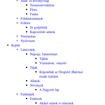
Állat- és növényvilág
Természetvédelem
Flóra
Fauna
Földtudományok
Folklór
Itt gyűjtötték
Kapcsolódó adatok
Történelem
Nyelvészet
Képtár
Látnivalók
Néprajz, falutörténet
Tájház
Vízimalom, ványoló
Tájak
Kőgombák az Öregtető (Batrina)
északi lejtőjén
Állatok
Növények
A Nagyréti láp
Faluképek
Emberek
Akiket mások is ismernek