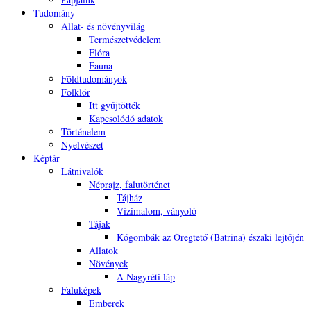
Tudomány
Állat- és növényvilág
Természetvédelem
Flóra
Fauna
Földtudományok
Folklór
Itt gyűjtötték
Kapcsolódó adatok
Történelem
Nyelvészet
Képtár
Látnivalók
Néprajz, falutörténet
Tájház
Vízimalom, ványoló
Tájak
Kőgombák az Öregtető (Batrina) északi lejtőjén
Állatok
Növények
A Nagyréti láp
Faluképek
Emberek