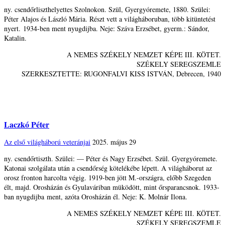
ny. csendőrliszthelyettes Szolnokon. Szül, Gyergyóremete, 1880. Szülei:
Péter Alajos és László Mária. Részt vett a világháboruban, több kitüntetést
nyert. 1934-ben ment nyugdijba. Neje: Száva Erzsébet, gyerm.: Sándor,
Katalin.
A NEMES SZÉKELY NEMZET KÉPE III. KÖTET.
SZÉKELY SEREGSZEMLE
SZERKESZTETTE: RUGONFALVI KISS ISTVÁN, Debrecen, 1940
Laczkó Péter
Az első világháború veteránjai
2025. május 29
ny. csendőrtiszth. Szülei: — Péter és Nagy Erzsébet. Szül. Gyergyóremete.
Katonai szolgálata után a csendőrség kötelékébe lépett. A világháborut az
orosz fronton harcolta végig. 1919-ben jött M.-országra, előbb Szegeden
élt, majd. Orosházán és Gyulaváriban müködött, mint őrsparancsnok. 1933-
ban nyugdijba ment, azóta Orosházán él. Neje: K. Molnár Ilona.
A NEMES SZÉKELY NEMZET KÉPE III. KÖTET.
SZÉKELY SEREGSZEMLE