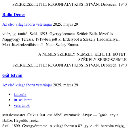
SZERKESZTETTE: RUGONFALVI KISS ISTVÁN, Debrecen, 1940
Balla Dénes
Az első világháború veteránjai
2025. május 29
vitéz, ig.-tanitó. Szül. 1895. Gyergyóremete. Szülei: Balla József és
Naggyörgy Terézia. 1919-ben jött ki Erdélyből a Székely Hadosztállyal.
Most Jászárokszálláson él. Neje: Szalay Emma.
A NEMES SZÉKELY NEMZET KÉPE III. KÖTET.
SZÉKELY SEREGSZEMLE
SZERKESZTETTE: RUGONFALVI KISS ISTVÁN, Debrecen, 1940
Gál István
Az első világháború veteránjai
2025. május 29
katonák
itt született
veteránok
asztalosmester. Csiki r. kat. családból származik. Atyja: — Ignác, anyja:
Balázs Hegedüs Teréz.
Szül. 1899. Gyergyóremete. A világháborut a 82. gy. e.-del harcolta végig,