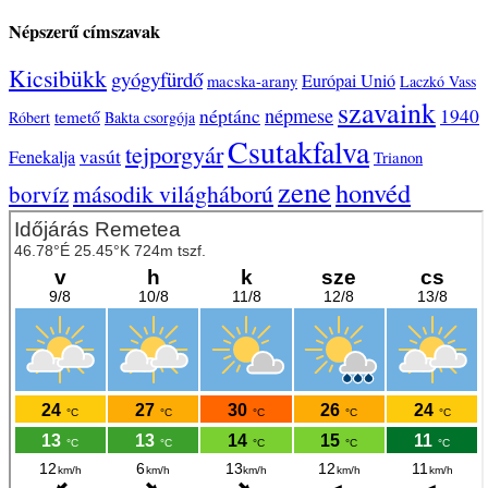
Népszerű címszavak
Kicsibükk
gyógyfürdő
Európai Unió
macska-arany
Laczkó Vass
szavaink
népmese
néptánc
1940
temető
Róbert
Bakta csorgója
Csutakfalva
tejporgyár
vasút
Fenekalja
Trianon
zene
honvéd
második világháború
borvíz