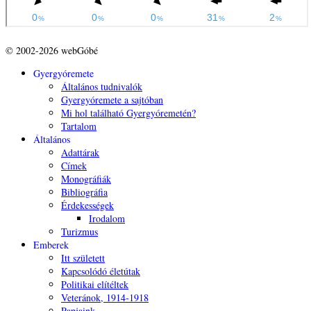
© 2002-2026 webGóbé
Gyergyóremete
Általános tudnivalók
Gyergyóremete a sajtóban
Mi hol található Gyergyóremetén?
Tartalom
Általános
Adattárak
Címek
Monográfiák
Bibliográfia
Érdekességek
Irodalom
Turizmus
Emberek
Itt született
Kapcsolódó életútak
Politikai elítéltek
Veteránok, 1914-1918
Papjaink