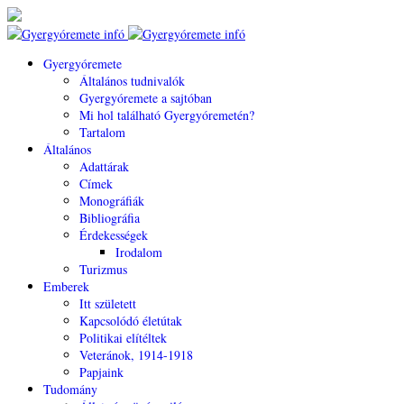
Gyergyóremete
Általános tudnivalók
Gyergyóremete a sajtóban
Mi hol található Gyergyóremetén?
Tartalom
Általános
Adattárak
Címek
Monográfiák
Bibliográfia
Érdekességek
Irodalom
Turizmus
Emberek
Itt született
Kapcsolódó életútak
Politikai elítéltek
Veteránok, 1914-1918
Papjaink
Tudomány