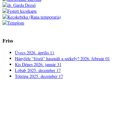
Friss
Üvecs
2026. április 11
Hányféle “fészit” használt a székely?
2026. február 01
Kis Dénes
2026. január 31
Lóbab
2025. december 17
Tótrépa
2025. december 17