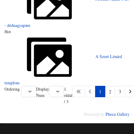
- dédnagyapám
Hot
A Szent Lénárd
templom
Ordering
Display
1.
1
2
3
Num
oldal
/ 3
Powered by
Phoca Gallery