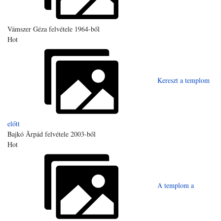
Vámszer Géza felvétele 1964-ből
Hot
Kereszt a templom
előtt
Bajkó Ărpád felvétele 2003-ből
Hot
A templom a