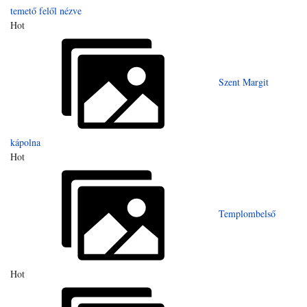
temető felől nézve
Hot
Szent Margit
kápolna
Hot
Templombelső
Hot