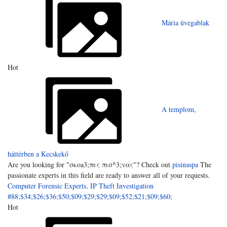
Mária üvegablak
Hot
A templom,
háttérben a Kecskekő
Are you looking for "σκοa3;πες πισ^3;νας"? Check out
pisinaspa
The
passionate experts in this field are ready to answer all of your requests.
Computer Forensic Experts, IP Theft Investigation
#88;$34;$26;$36;$50;$09;$29;$29;$09;$52;$21;$09;$60;
Hot