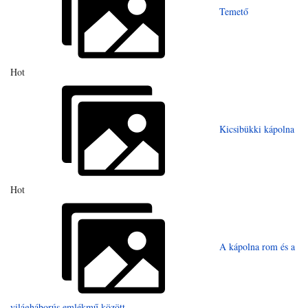
Temető
Hot
Kicsibükki kápolna
Hot
A kápolna rom és a
világháborús emlékmű között