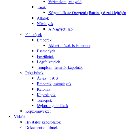
Vízimalom, ványoló
Tájak
Kőgombák az Öregtető (Batrina) északi lejtőjén
Állatok
Növények
A Nagyréti láp
Faluképek
Emberek
Akiket mások is ismernek
Események
Feszületek
Légifelvételek
Templom, temető, kápolnák
Régi képek
Árvíz - 1913
Emberek, események
Katonák
Képeslapok
Térképek
Jégkorong emlékek
Képzőművészet
Videók
Hivatalos kapcsolatok
Dokumentumfilmek