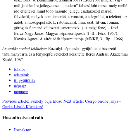
múltja ellenére jellegzetesen „modern” falucsúfoló mese, mely mellé
idő elteltével mind több hasonló jellegű csatlakozott maradi
falvakról, melyek nem ismerték a vonatot, a telegráfot, a telefont, az
autót, a mosógépet stb. E rátótiádának finn, észt, litván, román,
görög és flamand változatai ismeretesek. (→ még: fene
)
–
Irod.
Berze Nagy János: Magyar népmesetípusok (I–II., Pécs, 1957);
Kovács Ágnes: A rátótiádák típusmutatója (MNKF, 3., Bp., 1966).
Az utalás eredeti lelőhelye:
Rozsályi népmesék: gyűjtötte, a bevezető
tanulmányt írta és a fényképfelvételeket készítette Béres András, Akadémiai
Kiadó, 1967
folklór
adattárak
itt gyűjtötték
néprajz
népmese
Previous article: Székely búja
Előző
Next article: Csergő bíróné lánya -
Gurka László
Következő
Hasonló olvasnivaló
Inspektor