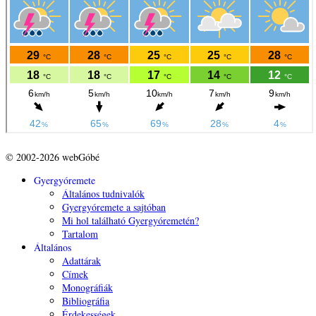
© 2002-2026 webGóbé
Gyergyóremete
Általános tudnivalók
Gyergyóremete a sajtóban
Mi hol található Gyergyóremetén?
Tartalom
Általános
Adattárak
Címek
Monográfiák
Bibliográfia
Érdekességek