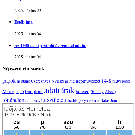
2025. június 29
Estéli ima
2025. június 04
Az 1930-as népszámlálás remetei adatai
2025. június 04
Népszerű címszavak
papok
népművészet
1848
néptánc
Cseresnyés
Nyírszegi híd
művelődés
adattárak
Maros
templom
honvéd
sajtó
örmény
Alszeg
itt született
történelem
Jáhoros
hadifogoly
molnár
Balás Jenő