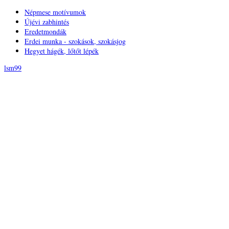
Népmese motívumok
Újévi zabhintés
Eredetmondák
Erdei munka - szokások, szokásjog
Hegyet hágék, lőtőt lépék
lsm99