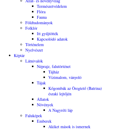
Állat- és növényvilág
Természetvédelem
Flóra
Fauna
Földtudományok
Folklór
Itt gyűjtötték
Kapcsolódó adatok
Történelem
Nyelvészet
Képtár
Látnivalók
Néprajz, falutörténet
Tájház
Vízimalom, ványoló
Tájak
Kőgombák az Öregtető (Batrina)
északi lejtőjén
Állatok
Növények
A Nagyréti láp
Faluképek
Emberek
Akiket mások is ismernek