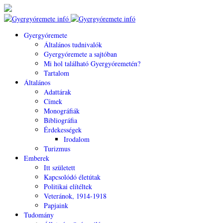
Gyergyóremete
Általános tudnivalók
Gyergyóremete a sajtóban
Mi hol található Gyergyóremetén?
Tartalom
Általános
Adattárak
Címek
Monográfiák
Bibliográfia
Érdekességek
Irodalom
Turizmus
Emberek
Itt született
Kapcsolódó életútak
Politikai elítéltek
Veteránok, 1914-1918
Papjaink
Tudomány