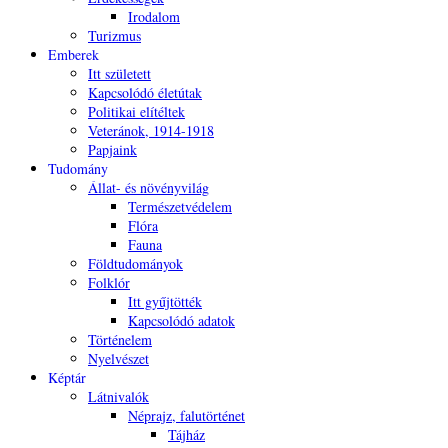
Irodalom
Turizmus
Emberek
Itt született
Kapcsolódó életútak
Politikai elítéltek
Veteránok, 1914-1918
Papjaink
Tudomány
Állat- és növényvilág
Természetvédelem
Flóra
Fauna
Földtudományok
Folklór
Itt gyűjtötték
Kapcsolódó adatok
Történelem
Nyelvészet
Képtár
Látnivalók
Néprajz, falutörténet
Tájház