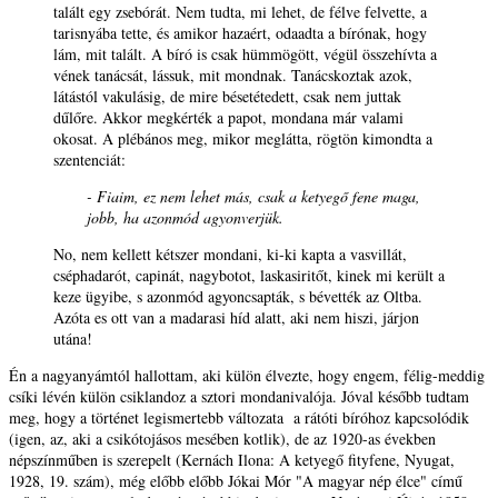
talált egy zsebórát. Nem tudta, mi lehet, de félve felvette, a
tarisnyába tette, és amikor hazaért, odaadta a bírónak, hogy
lám, mit talált. A bíró is csak hümmögött, végül összehívta a
vének tanácsát, lássuk, mit mondnak. Tanácskoztak azok,
látástól vakulásig, de mire bésetétedett, csak nem juttak
dűlőre. Akkor megkérték a papot, mondana már valami
okosat. A plébános meg, mikor meglátta, rögtön kimondta a
szentenciát:
- Fiaim, ez nem lehet más, csak a ketyegő fene maga,
jobb, ha azonmód agyonverjük.
No, nem kellett kétszer mondani, ki-ki kapta a vasvillát,
cséphadarót, capinát, nagybotot, laskasiritőt, kinek mi került a
keze ügyibe, s azonmód agyoncsapták, s bévették az Oltba.
Azóta es ott van a madarasi híd alatt, aki nem hiszi, járjon
utána!
Én a nagyanyámtól hallottam, aki külön élvezte, hogy engem, félig-meddig
csíki lévén külön csiklandoz a sztori mondanivalója. Jóval később tudtam
meg, hogy a történet legismertebb változata a rátóti bíróhoz kapcsolódik
(igen, az, aki a csikótojásos mesében kotlik), de az 1920-as években
népszínműben is szerepelt (Kernách Ilona: A ketyegő fityfene, Nyugat,
1928, 19. szám), még előbb előbb Jókai Mór "A magyar nép élce" című