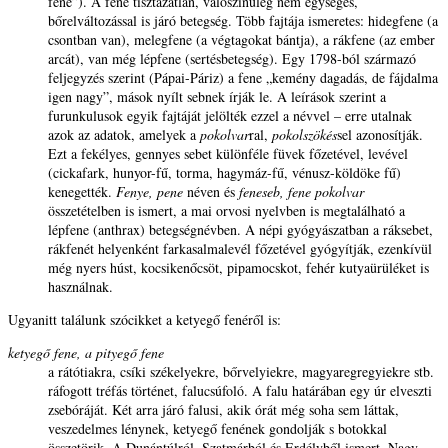
fene”). A fene tisztázatlan, valószínűleg nem egységes,
bőrelváltozással is járó betegség. Több fajtája ismeretes: hidegfene (a
csontban van), melegfene (a végtagokat bántja), a rákfene (az ember
arcát), van még lépfene (sertésbetegség). Egy 1798-ból származó
feljegyzés szerint (Pápai-Páriz) a fene „kemény dagadás, de fájdalma
igen nagy”, mások nyílt sebnek írják le. A leírások szerint a
furunkulusok egyik fajtáját jelölték ezzel a névvel – erre utalnak
azok az adatok, amelyek a
pokolvar
ral,
pokolszökés
sel azonosítják.
Ezt a fekélyes, gennyes sebet különféle füvek főzetével, levével
(cickafark, hunyor-fű, torma, hagymáz-fű, vénusz-köldöke fű)
kenegették.
Fenye, pene
néven és
feneseb, fene pokolvar
összetételben is ismert, a mai orvosi nyelvben is megtalálható a
lépfene (anthrax) betegségnévben. A népi gyógyászatban a ráksebet,
rákfenét helyenként farkasalmalevél főzetével gyógyítják, ezenkívül
még nyers húst, kocsikenőcsöt, pipamocskot, fehér kutyaürüléket is
használnak.
Ugyanitt találunk szócikket a ketyegő fenéről is:
ketyegő fene, a pityegő fene
a rátótiakra, csíki székelyekre, bőrvelyiekre, magyaregregyiekre stb.
ráfogott tréfás történet, falucsúfoló. A falu határában egy úr elveszti
zsebóráját. Két arra járó falusi, akik órát még soha sem láttak,
veszedelmes lénynek, ketyegő fenének gondolják s botokkal
összetörik. A Dunántúlról, Szatmárból és Erdélyből ismert. Nagy