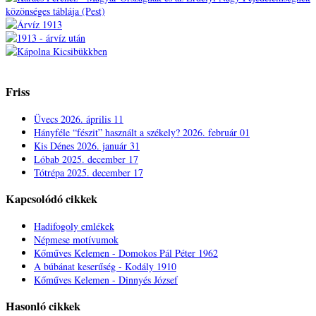
Friss
Üvecs
2026. április 11
Hányféle “fészit” használt a székely?
2026. február 01
Kis Dénes
2026. január 31
Lóbab
2025. december 17
Tótrépa
2025. december 17
Kapcsolódó cikkek
Hadifogoly emlékek
Népmese motívumok
Kőműves Kelemen - Domokos Pál Péter 1962
A búbánat keserűség - Kodály 1910
Kőműves Kelemen - Dinnyés József
Hasonló cikkek