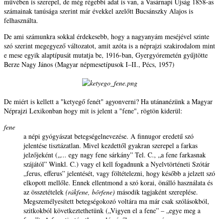
művében is szerepel, de még régebbi adat is van, a Vasárnapi Újság 1858-as
számainak tanúsága szerint már évekkel azelőtt Bucsánszky Alajos is
felhasználta.
De ami számunkra sokkal érdekesebb, hogy a nagyanyám meséjével szinte
szó szerint megegyező változatot, amit azóta is a néprajzi szakirodalom mint
e mese egyik alaptípusát mutatja be, 1916-ban, Gyergyóremetén gyűjtötte
Berze Nagy János (Magyar népmesetípusok I–II., Pécs, 1957)
De miért is kellett a "ketyegő fenét" agyonverni? Ha utánanézünk a Magyar
Néprajzi Lexikonban hogy mit is jelent a "fene", rögtön kiderül:
fene
a népi gyógyászat betegségelnevezése. A finnugor eredetű szó
jelentése tisztázatlan. Mivel kezdettől gyakran szerepel a farkas
jelzőjeként („... egy nagy fene sárkány” Tel. C., „a fene farkasnak
szájától” Winkl. C.) vagy el kell fogadnunk a Nyelvtörténeti Szótár
„ferus, efferus” jelentését, vagy föltételezni, hogy később a jelzett szó
elkopott mellőle. Ennek ellentmond a szó korai, önálló használata és
az összetételek
(rákfene, bőrfene)
második tagjaként szereplése.
Megszemélyesített betegségokozó voltára ma már csak szólásokból,
szitkokból következtethetünk („Vigyen el a fene” – „egye meg a