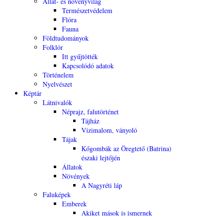
Állat- és növényvilág
Természetvédelem
Flóra
Fauna
Földtudományok
Folklór
Itt gyűjtötték
Kapcsolódó adatok
Történelem
Nyelvészet
Képtár
Látnivalók
Néprajz, falutörténet
Tájház
Vízimalom, ványoló
Tájak
Kőgombák az Öregtető (Batrina)
északi lejtőjén
Állatok
Növények
A Nagyréti láp
Faluképek
Emberek
Akiket mások is ismernek