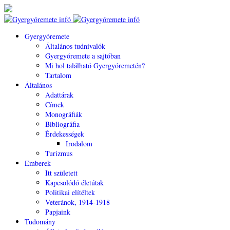
Gyergyóremete
Általános tudnivalók
Gyergyóremete a sajtóban
Mi hol található Gyergyóremetén?
Tartalom
Általános
Adattárak
Címek
Monográfiák
Bibliográfia
Érdekességek
Irodalom
Turizmus
Emberek
Itt született
Kapcsolódó életútak
Politikai elítéltek
Veteránok, 1914-1918
Papjaink
Tudomány