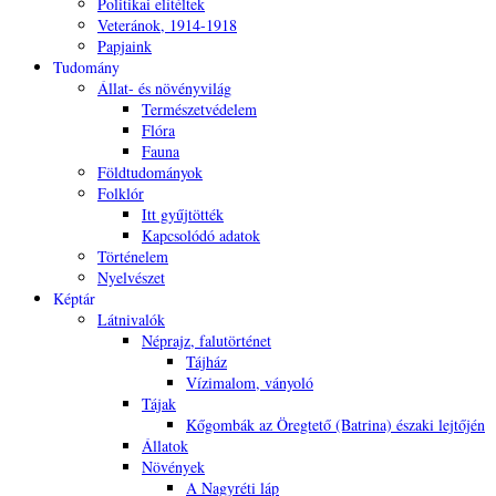
Politikai elítéltek
Veteránok, 1914-1918
Papjaink
Tudomány
Állat- és növényvilág
Természetvédelem
Flóra
Fauna
Földtudományok
Folklór
Itt gyűjtötték
Kapcsolódó adatok
Történelem
Nyelvészet
Képtár
Látnivalók
Néprajz, falutörténet
Tájház
Vízimalom, ványoló
Tájak
Kőgombák az Öregtető (Batrina) északi lejtőjén
Állatok
Növények
A Nagyréti láp