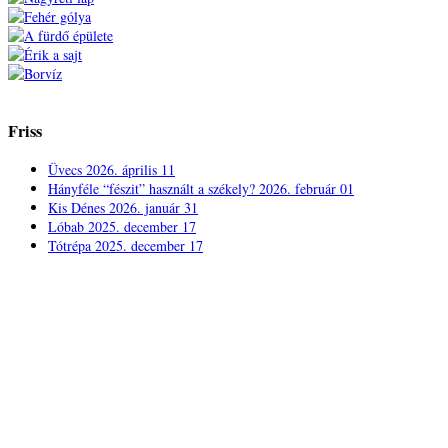
Friss
Üvecs
2026. április 11
Hányféle “fészit” használt a székely?
2026. február 01
Kis Dénes
2026. január 31
Lóbab
2025. december 17
Tótrépa
2025. december 17