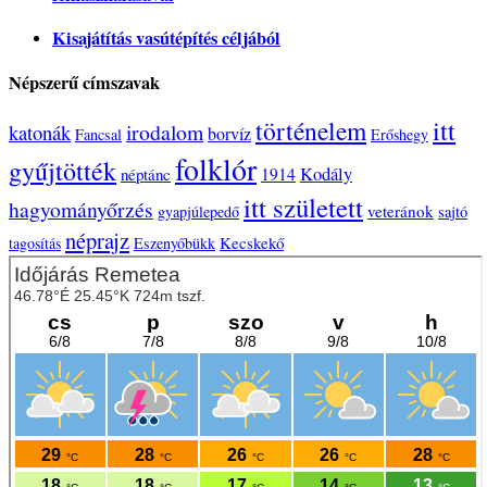
Kisajátítás vasútépítés céljából
Népszerű címszavak
történelem
itt
irodalom
katonák
borvíz
Fancsal
Erőshegy
folklór
gyűjtötték
Kodály
néptánc
1914
itt született
hagyományőrzés
veteránok
gyapjúlepedő
sajtó
néprajz
Kecskekő
tagosítás
Eszenyőbükk