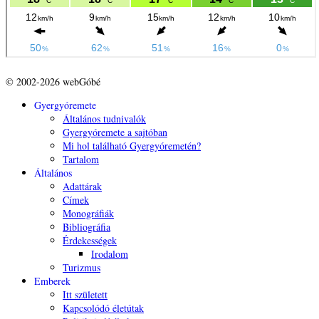
© 2002-2026 webGóbé
Gyergyóremete
Általános tudnivalók
Gyergyóremete a sajtóban
Mi hol található Gyergyóremetén?
Tartalom
Általános
Adattárak
Címek
Monográfiák
Bibliográfia
Érdekességek
Irodalom
Turizmus
Emberek
Itt született
Kapcsolódó életútak