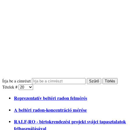
Írja be a címrészt
Szűrő
Törlés
Tételek #
Reprezentatív beltéri radon felmérés
A beltéri radon-koncentráció mérése
RALF-RO - birtokrendezési projekt svájci tapasztalatok
felhasználásával