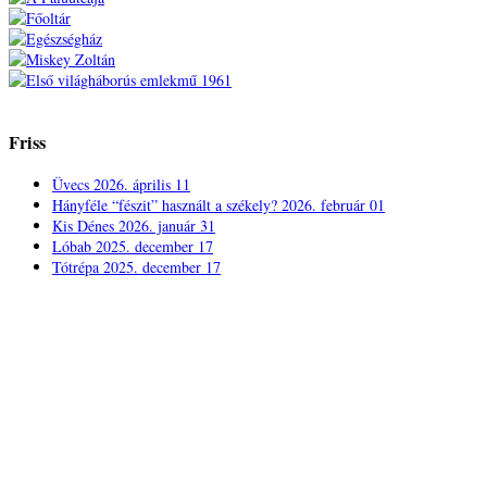
Friss
Üvecs
2026. április 11
Hányféle “fészit” használt a székely?
2026. február 01
Kis Dénes
2026. január 31
Lóbab
2025. december 17
Tótrépa
2025. december 17