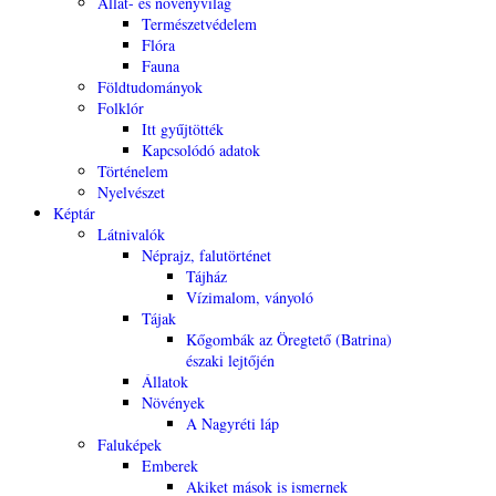
Állat- és növényvilág
Természetvédelem
Flóra
Fauna
Földtudományok
Folklór
Itt gyűjtötték
Kapcsolódó adatok
Történelem
Nyelvészet
Képtár
Látnivalók
Néprajz, falutörténet
Tájház
Vízimalom, ványoló
Tájak
Kőgombák az Öregtető (Batrina)
északi lejtőjén
Állatok
Növények
A Nagyréti láp
Faluképek
Emberek
Akiket mások is ismernek