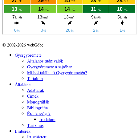
© 2002-2026 webGóbé
Gyergyóremete
Általános tudnivalók
Gyergyóremete a sajtóban
Mi hol található Gyergyóremetén?
Tartalom
Általános
Adattárak
Címek
Monográfiák
Bibliográfia
Érdekességek
Irodalom
Turizmus
Emberek
Itt született