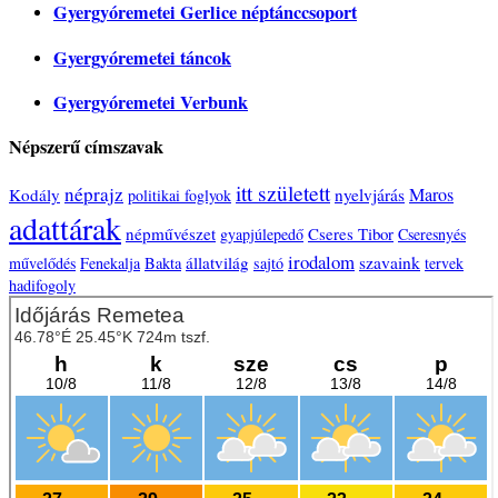
Gyergyóremetei Gerlice néptánccsoport
Gyergyóremetei táncok
Gyergyóremetei Verbunk
Népszerű címszavak
itt született
néprajz
Maros
Kodály
nyelvjárás
politikai foglyok
adattárak
népművészet
Cseres Tibor
gyapjúlepedő
Cseresnyés
irodalom
állatvilág
szavaink
művelődés
Fenekalja
Bakta
sajtó
tervek
hadifogoly