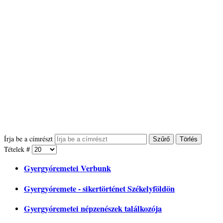
Írja be a címrészt
Szűrő
Törlés
Tételek #
Gyergyóremetei Verbunk
Gyergyóremete - sikertörténet Székelyföldön
Gyergyóremetei népzenészek találkozója