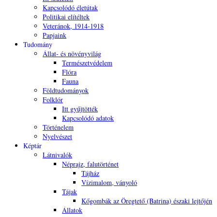
Kapcsolódó életútak
Politikai elítéltek
Veteránok, 1914-1918
Papjaink
Tudomány
Állat- és növényvilág
Természetvédelem
Flóra
Fauna
Földtudományok
Folklór
Itt gyűjtötték
Kapcsolódó adatok
Történelem
Nyelvészet
Képtár
Látnivalók
Néprajz, falutörténet
Tájház
Vízimalom, ványoló
Tájak
Kőgombák az Öregtető (Batrina) északi lejtőjén
Állatok