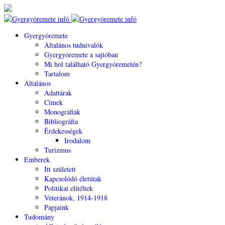
Gyergyóremete
Általános tudnivalók
Gyergyóremete a sajtóban
Mi hol található Gyergyóremetén?
Tartalom
Általános
Adattárak
Címek
Monográfiák
Bibliográfia
Érdekességek
Irodalom
Turizmus
Emberek
Itt született
Kapcsolódó életútak
Politikai elítéltek
Veteránok, 1914-1918
Papjaink
Tudomány