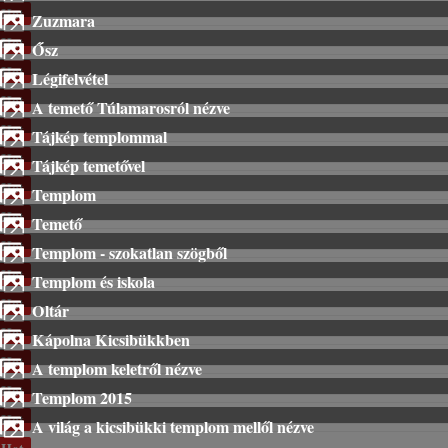
Hot
Zuzmara
Hot
Ősz
Hot
Légifelvétel
Hot
A temető Túlamarosról nézve
Hot
Tájkép templommal
Hot
Tájkép temetővel
Hot
Templom
Hot
Temető
Hot
Templom - szokatlan szögből
Hot
Templom és iskola
Hot
Oltár
Hot
Kápolna Kicsibükkben
Hot
A templom keletről nézve
Hot
Templom 2015
Hot
A világ a kicsibükki templom mellől nézve