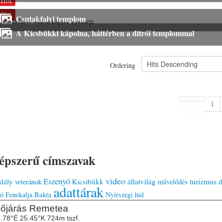
Hot
Hot
Csutakfalvi templom
csutakfalvi Mária kápolna belseje
A Kicsbükki kápolna, háttérben a ditrói templommal
Ordering
1
épszerű címszavak
video
Eszenyő
dály
Kicsibükk
állatvilág
turizmus
d
veteránok
művelődés
adattárak
tó
Fenekalja
Bakta
Nyírszegi híd