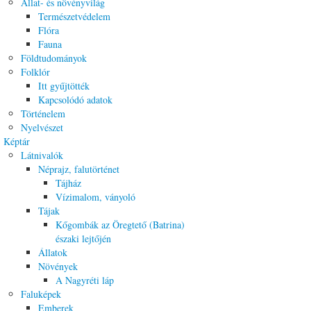
Állat- és növényvilág
Természetvédelem
Flóra
Fauna
Földtudományok
Folklór
Itt gyűjtötték
Kapcsolódó adatok
Történelem
Nyelvészet
Képtár
Látnivalók
Néprajz, falutörténet
Tájház
Vízimalom, ványoló
Tájak
Kőgombák az Öregtető (Batrina)
északi lejtőjén
Állatok
Növények
A Nagyréti láp
Faluképek
Emberek