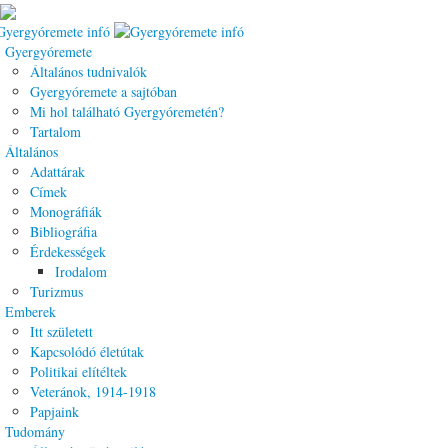
Gyergyóremete
Általános tudnivalók
Gyergyóremete a sajtóban
Mi hol található Gyergyóremetén?
Tartalom
Általános
Adattárak
Címek
Monográfiák
Bibliográfia
Érdekességek
Irodalom
Turizmus
Emberek
Itt született
Kapcsolódó életútak
Politikai elítéltek
Veteránok, 1914-1918
Papjaink
Tudomány