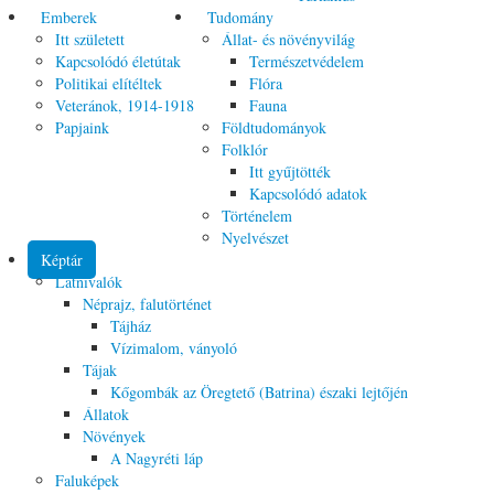
Emberek
Tudomány
Itt született
Állat- és növényvilág
Kapcsolódó életútak
Természetvédelem
Politikai elítéltek
Flóra
Veteránok, 1914-1918
Fauna
Papjaink
Földtudományok
Folklór
Itt gyűjtötték
Kapcsolódó adatok
Történelem
Nyelvészet
Képtár
Látnivalók
Néprajz, falutörténet
Tájház
Vízimalom, ványoló
Tájak
Kőgombák az Öregtető (Batrina) északi lejtőjén
Állatok
Növények
A Nagyréti láp
Faluképek