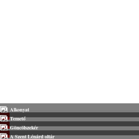
Alkonyat
Hot
Temető
Hot
Göncölszekér
Hot
A Szent Lénárd oltár