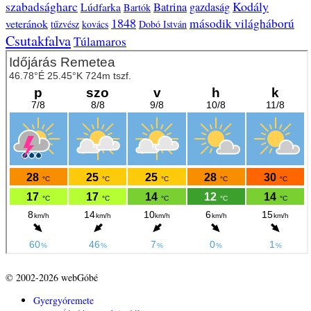
Kodály
szabadságharc
Batrina
gazdaság
Lúdfarka
Bartók
1848
második világháború
veteránok
tűzvész
kovács
Dobó István
Csutakfalva
Túlamaros
© 2002-2026 webGóbé
Gyergyóremete