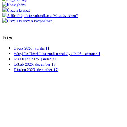
Friss
Üvecs
2026. április 11
Hányféle “fészit” használt a székely?
2026. február 01
Kis Dénes
2026. január 31
Lóbab
2025. december 17
Tótrépa
2025. december 17