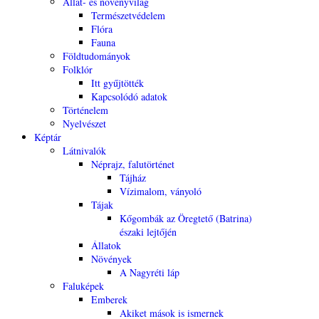
Állat- és növényvilág
Természetvédelem
Flóra
Fauna
Földtudományok
Folklór
Itt gyűjtötték
Kapcsolódó adatok
Történelem
Nyelvészet
Képtár
Látnivalók
Néprajz, falutörténet
Tájház
Vízimalom, ványoló
Tájak
Kőgombák az Öregtető (Batrina)
északi lejtőjén
Állatok
Növények
A Nagyréti láp
Faluképek
Emberek
Akiket mások is ismernek