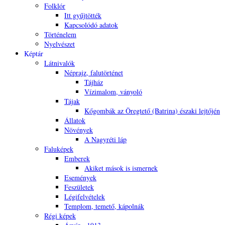
Folklór
Itt gyűjtötték
Kapcsolódó adatok
Történelem
Nyelvészet
Képtár
Látnivalók
Néprajz, falutörténet
Tájház
Vízimalom, ványoló
Tájak
Kőgombák az Öregtető (Batrina) északi lejtőjén
Állatok
Növények
A Nagyréti láp
Faluképek
Emberek
Akiket mások is ismernek
Események
Feszületek
Légifelvételek
Templom, temető, kápolnák
Régi képek