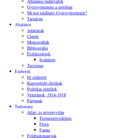
Általános tudnivalók
Gyergyóremete a sajtóban
Mi hol található Gyergyóremetén?
Tartalom
Általános
Adattárak
Címek
Monográfiák
Bibliográfia
Érdekességek
Irodalom
Turizmus
Emberek
Itt született
Kapcsolódó életútak
Politikai elítéltek
Veteránok, 1914-1918
Papjaink
Tudomány
Állat- és növényvilág
Természetvédelem
Flóra
Fauna
Földtudományok