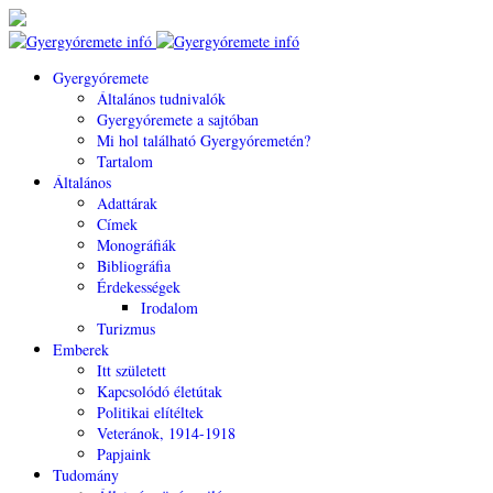
Gyergyóremete
Általános tudnivalók
Gyergyóremete a sajtóban
Mi hol található Gyergyóremetén?
Tartalom
Általános
Adattárak
Címek
Monográfiák
Bibliográfia
Érdekességek
Irodalom
Turizmus
Emberek
Itt született
Kapcsolódó életútak
Politikai elítéltek
Veteránok, 1914-1918
Papjaink
Tudomány