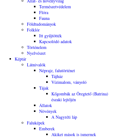
Állat- és növényvilág
Természetvédelem
Flóra
Fauna
Földtudományok
Folklór
Itt gyűjtötték
Kapcsolódó adatok
Történelem
Nyelvészet
Képtár
Látnivalók
Néprajz, falutörténet
Tájház
Vízimalom, ványoló
Tájak
Kőgombák az Öregtető (Batrina)
északi lejtőjén
Állatok
Növények
A Nagyréti láp
Faluképek
Emberek
Akiket mások is ismernek