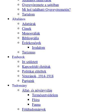
Gyergyóremete a sajtóban
Mi hol található Gyergyóremetén?
Tartalom
Általános
Adattárak
Címek
Monográfiák
Bibliográfia
Érdekességek
Irodalom
Turizmus
Emberek
Itt született
Kapcsolódó életútak
Politikai elítéltek
Veteránok, 1914-1918
Papjaink
Tudomány
Állat- és növényvilág
Természetvédelem
Flóra
Fauna
Földtudományok