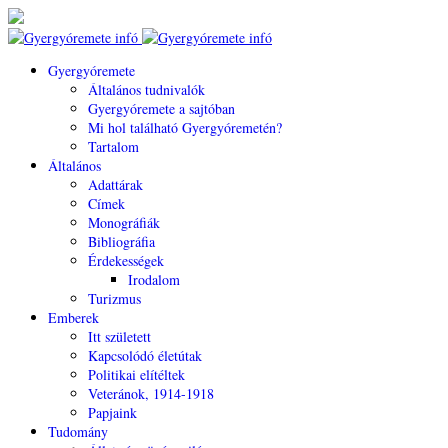
Gyergyóremete
Általános tudnivalók
Gyergyóremete a sajtóban
Mi hol található Gyergyóremetén?
Tartalom
Általános
Adattárak
Címek
Monográfiák
Bibliográfia
Érdekességek
Irodalom
Turizmus
Emberek
Itt született
Kapcsolódó életútak
Politikai elítéltek
Veteránok, 1914-1918
Papjaink
Tudomány