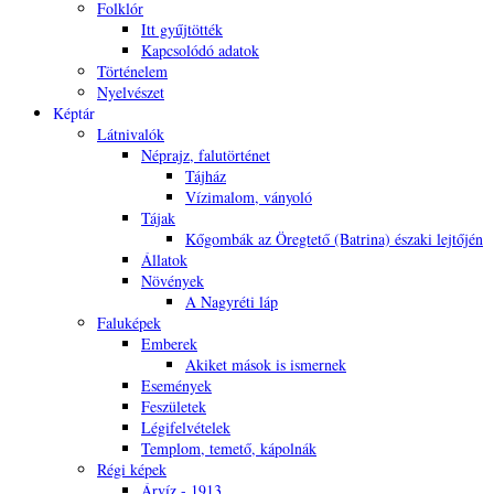
Folklór
Itt gyűjtötték
Kapcsolódó adatok
Történelem
Nyelvészet
Képtár
Látnivalók
Néprajz, falutörténet
Tájház
Vízimalom, ványoló
Tájak
Kőgombák az Öregtető (Batrina) északi lejtőjén
Állatok
Növények
A Nagyréti láp
Faluképek
Emberek
Akiket mások is ismernek
Események
Feszületek
Légifelvételek
Templom, temető, kápolnák
Régi képek
Árvíz - 1913