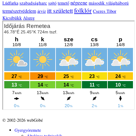
népzene
szabadságharc
második világháború
Lúdfarka
sajtó
temető
folklór
itt született
természetvédelem
Cseres Tibor
árvíz
Kicsibükk
Alszeg
© 2002-2026 webGóbé
Gyergyóremete
Általános tudnivalók