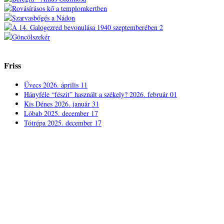
Friss
Üvecs
2026. április 11
Hányféle “fészit” használt a székely?
2026. február 01
Kis Dénes
2026. január 31
Lóbab
2025. december 17
Tótrépa
2025. december 17