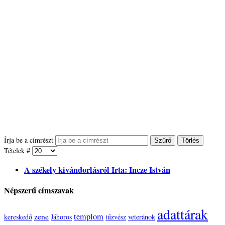
Írja be a címrészt
Szűrő
Törlés
Tételek #
A székely kivándorlásról Irta: Incze István
Népszerű címszavak
adattárak
zene
templom
kereskedő
Jáhoros
tűzvész
veteránok