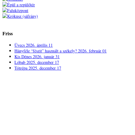
Friss
Üvecs
2026. április 11
Hányféle “fészit” használt a székely?
2026. február 01
Kis Dénes
2026. január 31
Lóbab
2025. december 17
Tótrépa
2025. december 17