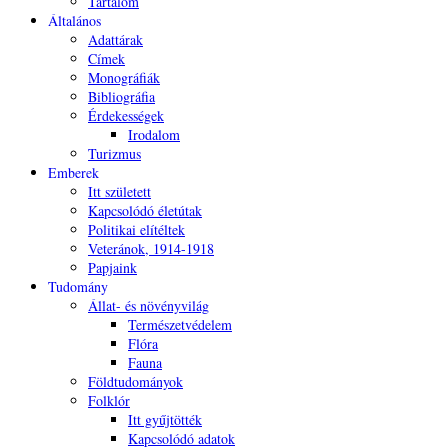
Tartalom
Általános
Adattárak
Címek
Monográfiák
Bibliográfia
Érdekességek
Irodalom
Turizmus
Emberek
Itt született
Kapcsolódó életútak
Politikai elítéltek
Veteránok, 1914-1918
Papjaink
Tudomány
Állat- és növényvilág
Természetvédelem
Flóra
Fauna
Földtudományok
Folklór
Itt gyűjtötték
Kapcsolódó adatok