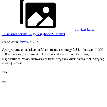
Borvizes láp a
Túlamarosi borvíz - vagy Nagyborvíz - mellett
Csedő Attila
felvétele
, 2021
Gyergyóremete határában, a Maros mentén mintegy 2,5 km hosszan és 300-
400 m szélességben vannak jelen a borvízforrások. A kálciumos,
magnéziumos, vasas, szénvasas és kénhidrogénes vizek hatása több betegség
esetén javallott.
Title