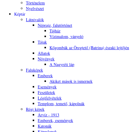
Történelem
Nyelvészet
Képtár
Látnivalók
Néprajz, falutörténet
Tájház
Vízimalom, ványoló
Tájak
Kőgombák az Öregtető (Batrina) északi lejtőjén
Állatok
Növények
A Nagyréti láp
Faluképek
Emberek
Akiket mások is ismernek
Események
Feszületek
Légifelvételek
Templom, temető, kápolnák
Régi képek
Árvíz - 1913
Emberek, események
Katonák
Képeslapok