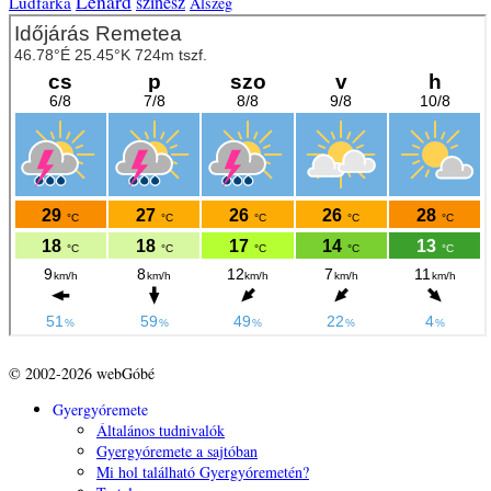
Lénárd
színész
Lúdfarka
Alszeg
© 2002-2026 webGóbé
Gyergyóremete
Általános tudnivalók
Gyergyóremete a sajtóban
Mi hol található Gyergyóremetén?