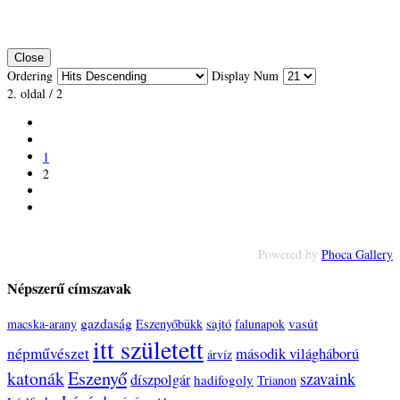
Close
Ordering
Display Num
2. oldal / 2
1
2
Powered by
Phoca Gallery
Népszerű címszavak
gazdaság
sajtó
vasút
macska-arany
Eszenyőbükk
falunapok
itt született
népművészet
második világháború
árvíz
katonák
Eszenyő
szavaink
díszpolgár
hadifogoly
Trianon