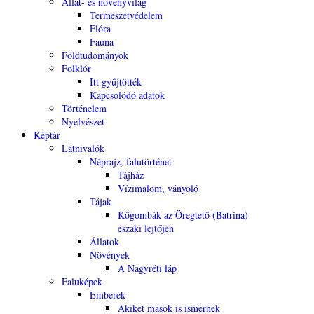
Állat- és növényvilág
Természetvédelem
Flóra
Fauna
Földtudományok
Folklór
Itt gyűjtötték
Kapcsolódó adatok
Történelem
Nyelvészet
Képtár
Látnivalók
Néprajz, falutörténet
Tájház
Vízimalom, ványoló
Tájak
Kőgombák az Öregtető (Batrina)
északi lejtőjén
Állatok
Növények
A Nagyréti láp
Faluképek
Emberek
Akiket mások is ismernek