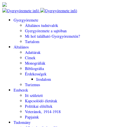
Gyergyóremete
Általános tudnivalók
Gyergyóremete a sajtóban
Mi hol található Gyergyóremetén?
Tartalom
Általános
Adattárak
Címek
Monográfiák
Bibliográfia
Érdekességek
Irodalom
Turizmus
Emberek
Itt született
Kapcsolódó életútak
Politikai elítéltek
Veteránok, 1914-1918
Papjaink
Tudomány