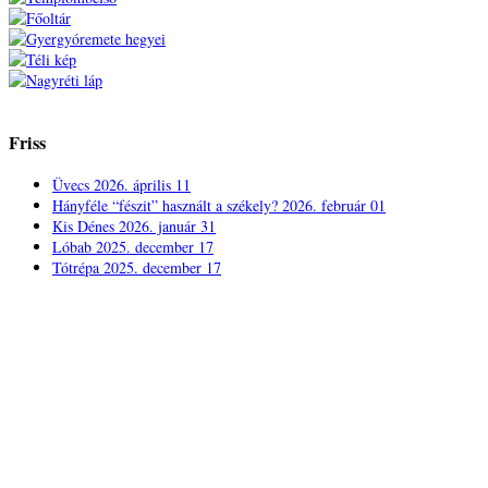
Friss
Üvecs
2026. április 11
Hányféle “fészit” használt a székely?
2026. február 01
Kis Dénes
2026. január 31
Lóbab
2025. december 17
Tótrépa
2025. december 17