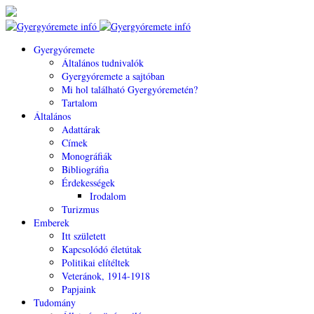
Gyergyóremete
Általános tudnivalók
Gyergyóremete a sajtóban
Mi hol található Gyergyóremetén?
Tartalom
Általános
Adattárak
Címek
Monográfiák
Bibliográfia
Érdekességek
Irodalom
Turizmus
Emberek
Itt született
Kapcsolódó életútak
Politikai elítéltek
Veteránok, 1914-1918
Papjaink
Tudomány