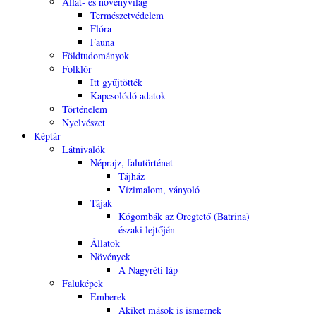
Állat- és növényvilág
Természetvédelem
Flóra
Fauna
Földtudományok
Folklór
Itt gyűjtötték
Kapcsolódó adatok
Történelem
Nyelvészet
Képtár
Látnivalók
Néprajz, falutörténet
Tájház
Vízimalom, ványoló
Tájak
Kőgombák az Öregtető (Batrina)
északi lejtőjén
Állatok
Növények
A Nagyréti láp
Faluképek
Emberek
Akiket mások is ismernek