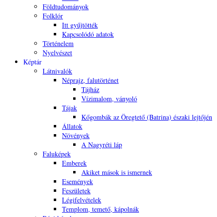
Földtudományok
Folklór
Itt gyűjtötték
Kapcsolódó adatok
Történelem
Nyelvészet
Képtár
Látnivalók
Néprajz, falutörténet
Tájház
Vízimalom, ványoló
Tájak
Kőgombák az Öregtető (Batrina) északi lejtőjén
Állatok
Növények
A Nagyréti láp
Faluképek
Emberek
Akiket mások is ismernek
Események
Feszületek
Légifelvételek
Templom, temető, kápolnák