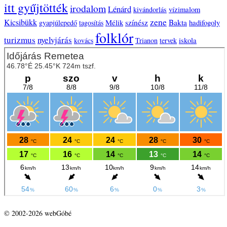
itt gyűjtötték
irodalom
Lénárd
vízimalom
kivándorlás
zene
Kicsibükk
Mélik
színész
Bakta
hadifogoly
gyapjúlepedő
tagosítás
folklór
turizmus
nyelvjárás
iskola
kovács
Trianon
tervek
© 2002-2026 webGóbé