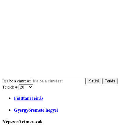
Írja be a címrészt
Szűrő
Törlés
Tételek #
Földtani leírás
Gyergyóremete hegyei
Népszerű címszavak