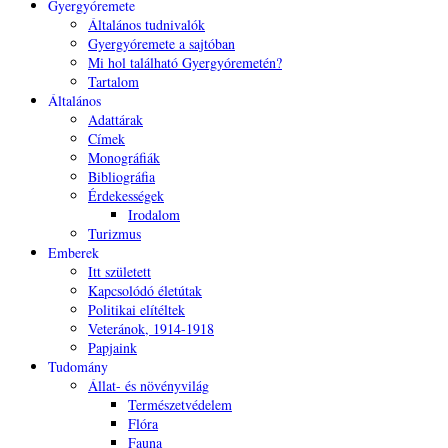
Gyergyóremete
Általános tudnivalók
Gyergyóremete a sajtóban
Mi hol található Gyergyóremetén?
Tartalom
Általános
Adattárak
Címek
Monográfiák
Bibliográfia
Érdekességek
Irodalom
Turizmus
Emberek
Itt született
Kapcsolódó életútak
Politikai elítéltek
Veteránok, 1914-1918
Papjaink
Tudomány
Állat- és növényvilág
Természetvédelem
Flóra
Fauna