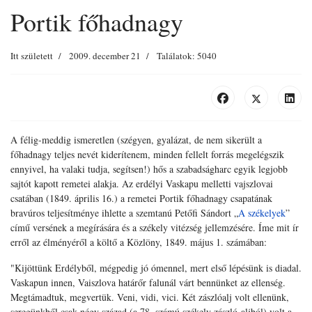
Portik főhadnagy
Itt született
2009. december 21
Találatok: 5040
A félig-meddig ismeretlen (szégyen, gyalázat, de nem sikerült a
főhadnagy teljes nevét kiderítenem, minden fellelt forrás megelégszik
ennyivel, ha valaki tudja, segítsen!) hős a szabadságharc egyik legjobb
sajtót kapott remetei alakja. Az erdélyi Vaskapu melletti vajszlovai
csatában (1849. április 16.) a remetei Portik főhadnagy csapatának
bravúros teljesítménye ihlette a szemtanú Petőfi Sándort „
A székelyek
”
című versének a megírására és a székely vitézség jellemzésére. Íme mit ír
erről az élményéről a költő a Közlöny, 1849. május 1. számában:
"Kijöttünk Erdélyből, mégpedig jó ómennel, mert első lépésünk is diadal.
Vaskapun innen, Vaiszlova határőr falunál várt bennünket az ellenség.
Megtámadtuk, megvertük. Veni, vidi, vici. Két zászlóalj volt ellenünk,
seregünkből csak négy század (a 78. számú székely zászló-aljból) volt a