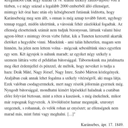
tüzben, s e négy század a legalább 2000 emberből álló ellenséget,
mintegy két órai harc után oly kétségbeesett futásnak lóditotta, hogy
Karánsebesig meg sem állt, s onnan is még aznap tovább futott, ugyhogy
tennap reggel, midőn ideértünk, a városiak fehér zászlókkal fogadtak. Az
ellenség elesetteinek számát nem tudjuk bizonyosan, láttunk valami húsz
agyon-lőttet s mintegy ötven vizbe fultat, kik a Tuneten keresztül akarták
életöket a hegyekbe vinni. Minekünk - ami talán hihetetlen, magam sem
hinném, ha jelen nem lettem volna - mégcsak sebesültünk sincs egyetlen
egy sem. Két ágyujok is nálunk maradt; az egyiket négy székely a
szemem láttára vette el példátlan bátorsággal. Tábornokunk ma jutalmazta
meg őket érdemjellel és pénzzel, de méltók, hogy neveiket is tudja a
haza: Deák Máté, Nagy József, Nagy Imre, Szabó Márton közlegények.
Átaljában csak annak lehet fogalma a székely vitézségről, aki maga látja.
Ezek valóban csodagyermekek, mert nagy részök jóformán gyermek még.
Nyugodt bátorsággal, mondhatni kimért lépésekkel haladnak a csatában
előre folyvást biztosan, mint a réten a kaszások, s még énekelnek, mikor
már ropognak fegyvereik. A lövöldözést hamar megunják, szuronyt
szegeznek, s rohannak, és velök rohan az enyészet; az ellenségnek nem
marad más, mint futni vagy meghalni. [...]"
Karánsebes, ápr. 17. 1849.