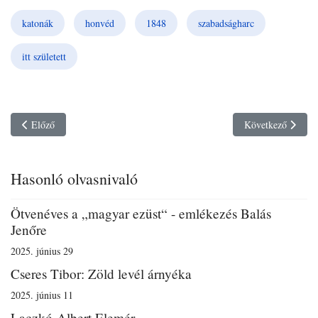
katonák
honvéd
1848
szabadságharc
itt született
Previous article: Balás János
Next article: Bern
Előző
Következő
Hasonló olvasnivaló
Ötvenéves a „magyar ezüst“ - emlékezés Balás
Jenőre
2025. június 29
Cseres Tibor: Zöld levél árnyéka
2025. június 11
Laczkó-Albert Elemér