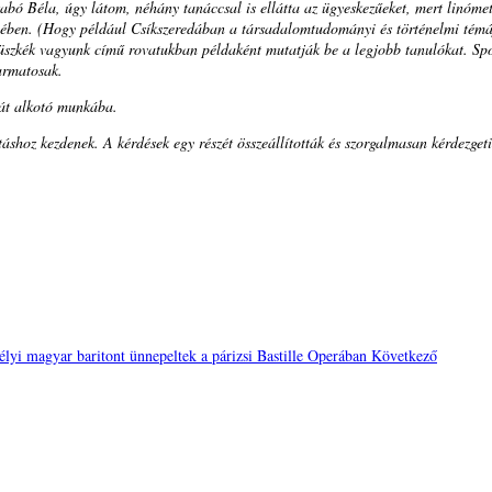
zabó Béla, úgy látom, néhány tanáccsal is ellátta az ügyeskezűeket, mert linóme
ügyében. (Hogy például Csíkszeredában a társadalomtudományi és történelmi témájú
büszkék vagyunk című rovatukban példaként mutatják be a legjobb tanulókat. Spo
armatosak.
ját alkotó munkába.
shoz kezdenek. A kérdések egy részét összeállították és szorgalmasan kérdezgetik
délyi magyar baritont ünnepeltek a párizsi Bastille Operában
Következő