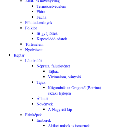
Állat- és növényvilág
Természetvédelem
Flóra
Fauna
Földtudományok
Folklór
Itt gyűjtötték
Kapcsolódó adatok
Történelem
Nyelvészet
Képtár
Látnivalók
Néprajz, falutörténet
Tájház
Vízimalom, ványoló
Tájak
Kőgombák az Öregtető (Batrina)
északi lejtőjén
Állatok
Növények
A Nagyréti láp
Faluképek
Emberek
Akiket mások is ismernek