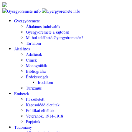
Gyergyóremete
Általános tudnivalók
Gyergyóremete a sajtóban
Mi hol található Gyergyóremetén?
Tartalom
Általános
Adattárak
Címek
Monográfiák
Bibliográfia
Érdekességek
Irodalom
Turizmus
Emberek
Itt született
Kapcsolódó életútak
Politikai elítéltek
Veteránok, 1914-1918
Papjaink
Tudomány