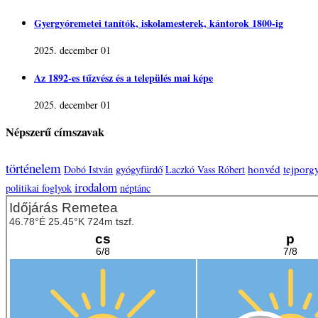
Gyergyóremetei tanítók, iskolamesterek, kántorok 1800-ig
2025. december 01
Az 1892-es tűzvész és a település mai képe
2025. december 01
Népszerű címszavak
történelem
honvéd
tejporg
Dobó István
gyógyfürdő
Laczkó Vass Róbert
irodalom
politikai foglyok
néptánc