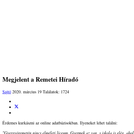
Megjelent a Remetei Híradó
Sajtó
2020. március 19
Találatok: 1724
Érdemes kurkászni az online adatbázisokban. Ilyeneket lehet találni:
"Gyergyóremetén nincs elméleti líceum. Gyermek az van, s iskola is elég, ahol