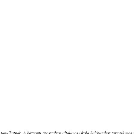
 tanulhatnak. A központi tízosztályos általános iskola hálózatához tartozik még