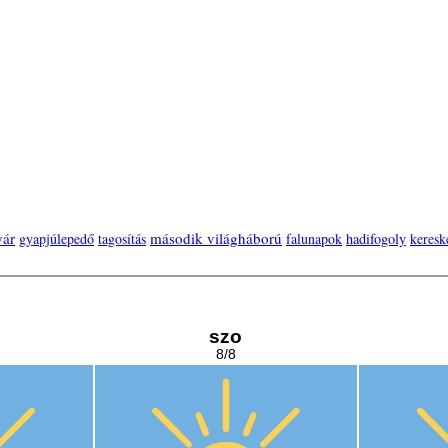
yár
második világháború
gyapjúlepedő
tagosítás
falunapok
hadifogoly
keresk