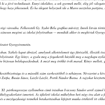
k ki a jövő technikusait. Ennyi iskolához, a sok gyermek mellé, elég jól válogatot
, hogy haza jöhessenek. És ha idegent helyeznek ide a Maros nesztelen partjára,
 régi városába. Felkeresték Gy. Szabó Béla grafikus művészt, Imreh István történ
ék színesen megírni az iskolai folyóiratban — mondták akkor és meghívtak Gyerg
yóiratot Gyergyóremetén.
n. Székely kaput ábrázol, amelynek alkotóelemeit úgy fűrészelik, illesztik öss
a folyóiratát. Egy könyv, a gyalu meg a fogaskerék húzódik meg a nagykapu nyílá
kbe biztosan belekapaszkodnak. A mező meg örökké övék marad. Könyv mellett, 
kesztőbizottsága és a második szám szerkesztőiből is néhányon. Névszerint a köv
 Zsófia, Busán János, László László, Portik Nándor Barna. A rajzokat készítet
 A XI. pártkongresszus szellemében című írásában Ivácsony Sándor arról számol 
elygyakorlatot ismerteti. Az újkelető iskolai műhelyben heti négy óra alatt a f
és a mezőgazdasági termékek betakarításában kifejtett munka értékéről írt cikke