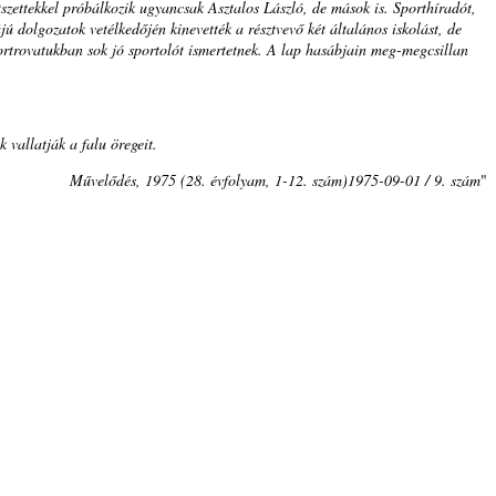
tszettekkel próbálkozik ugyancsak Asztalos László, de mások is. Sporthíradót,
 dolgozatok vetélkedőjén kinevették a résztvevő két általános iskolást, de
rtrovatukban sok jó sportolót ismertetnek. A lap hasábjain meg-megcsillan
 vallatják a falu öregeit.
Művelődés, 1975 (28. évfolyam, 1-12. szám)1975-09-01 / 9. szám
"