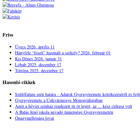
Friss
Üvecs
2026. április 11
Hányféle “fészit” használt a székely?
2026. február 01
Kis Dénes
2026. január 31
Lóbab
2025. december 17
Tótrépa
2025. december 17
Hasonló cikkek
Szülőfalum szép határa - Adatok Gyergyóremete keletkezéséről és fejl
Gyergyóremete a Csíkvármegye Monográfiájában
Amit a hévízi színház rendezett itt öt lejért, az ... kész cirkusz volt
A Balás Jenő iskola névadó ünnepsége Gyergyóremetén
Őnagyméltósága lovai