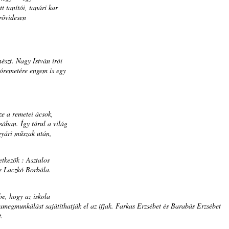
t tanítói, tanári kar
 rövidesen
észt. Nagy István írói
yóremetére engem is egy
ze a remetei ácsok,
sában. Így tárul a világ
gyári műszak után,
etkezők : Asztalos
te Laczkó Borbála.
be, hogy az iskola
amegmunkálást sajátíthatják el az ifjak. Farkas Erzsébet és Barabás Erzsébet
t.