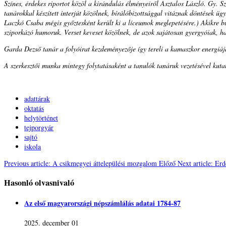
Színes, érdekes riportot közöl a kirándulás élményeiről Asztalos László. Gy. S
tanárokkal készített interjút közölnek, bírálóbizottsággal vitáznak döntések 
Laczkó Csaba mégis győztesként került ki a líceumok meglepetésére.) Akikre 
sziporkázó humoruk. Verset keveset közölnek, de azok sajátosan gyergyóiak, h
Garda Dezső tanár a folyóirat kezdeményezője így tereli a kamaszkor energiá
A szerkesztői munka mintegy folytatásaként a tanulók tanáruk vezetésével kutatá
adattárak
oktatás
helytörténet
tejporgyár
sajtó
iskola
Previous article: A csikmegyei áttelepülési mozgalom
Előző
Next article: Er
Hasonló olvasnivaló
Az első magyarországi népszámlálás adatai 1784-87
2025. december 01