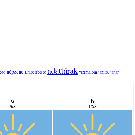
adattárak
népzene
edő
Emberfőtető
vízimalom
tanító, tanár