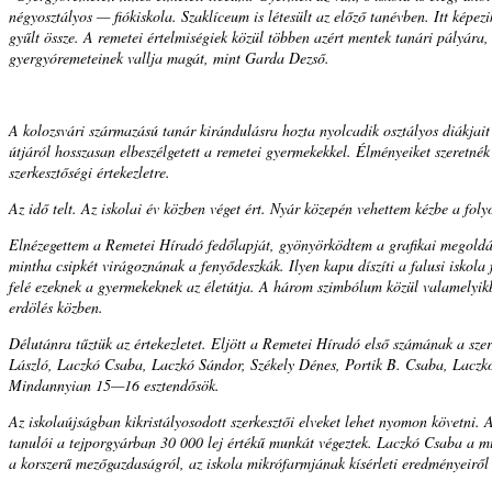
négyosztályos — fiókiskola. Szaklíceum is létesült az előző tanévben. Itt képezi
gyűlt össze. A remetei értelmiségiek közül többen azért mentek tanári pályára
gyergyóremeteinek vallja magát, mint Garda Dezső.
A kolozsvári származású tanár kirándulásra hozta nyolcadik osztályos diákjait
útjáról hosszasan elbeszélgetett a remetei gyermekekkel. Élményeiket szeretn
szerkesztőségi értekezletre.
Az idő telt. Az iskolai év közben véget ért. Nyár közepén vehettem kézbe a fol
Elnézegettem a Remetei Híradó fedőlapját, gyönyörködtem a grafikai megoldásba
mintha csipkét virágoznának a fenyődeszkák. Ilyen kapu díszíti a falusi iskol
felé ezeknek a gyermekeknek az életútja. A három szimbólum közül valamelyi
erdölés közben.
Délutánra tűztük az értekezletet. Eljött a Remetei Híradó első számának a szer
László, Laczkó Csaba, Laczkó Sándor, Székely Dénes, Portik B. Csaba, Laczkó
Mindannyian 15—16 esztendősök.
Az iskolaújságban kikristályosodott szerkesztői elveket lehet nyomon követni.
tanulói a tejporgyárban 30 000 lej értékű munkát végeztek. Laczkó Csaba a műh
a korszerű mezőgazdaságról, az iskola mikrófarmjának kísérleti eredményeiről 