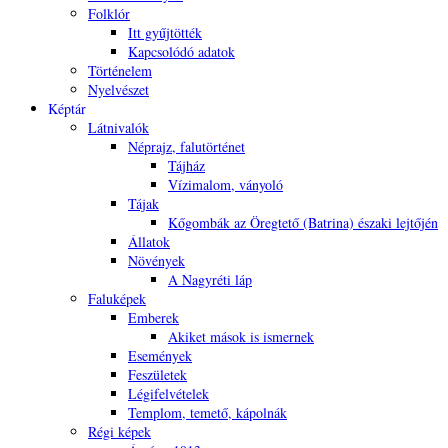
Folklór
Itt gyűjtötték
Kapcsolódó adatok
Történelem
Nyelvészet
Képtár
Látnivalók
Néprajz, falutörténet
Tájház
Vízimalom, ványoló
Tájak
Kőgombák az Öregtető (Batrina) északi lejtőjén
Állatok
Növények
A Nagyréti láp
Faluképek
Emberek
Akiket mások is ismernek
Események
Feszületek
Légifelvételek
Templom, temető, kápolnák
Régi képek