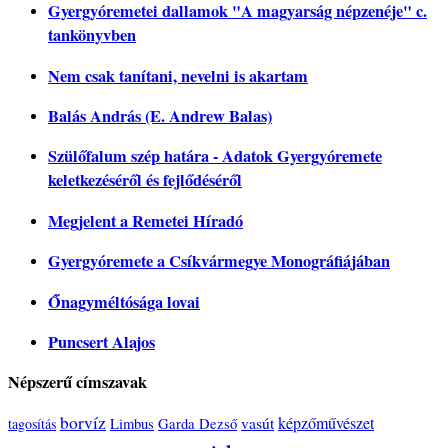
Gyergyóremetei dallamok "A magyarság népzenéje" c.
tankönyvben
Nem csak tanítani, nevelni is akartam
Balás András (E. Andrew Balas)
Szülőfalum szép határa - Adatok Gyergyóremete
keletkezéséről és fejlődéséről
Megjelent a Remetei Híradó
Gyergyóremete a Csíkvármegye Monográfiájában
Őnagyméltósága lovai
Puncsert Alajos
Népszerű címszavak
borvíz
vasút
képzőművészet
tagosítás
Limbus
Garda Dezső