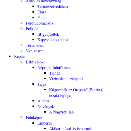
Állat- és növényvilág
Természetvédelem
Flóra
Fauna
Földtudományok
Folklór
Itt gyűjtötték
Kapcsolódó adatok
Történelem
Nyelvészet
Képtár
Látnivalók
Néprajz, falutörténet
Tájház
Vízimalom, ványoló
Tájak
Kőgombák az Öregtető (Batrina)
északi lejtőjén
Állatok
Növények
A Nagyréti láp
Faluképek
Emberek
Akiket mások is ismernek