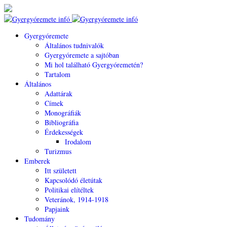
Gyergyóremete
Általános tudnivalók
Gyergyóremete a sajtóban
Mi hol található Gyergyóremetén?
Tartalom
Általános
Adattárak
Címek
Monográfiák
Bibliográfia
Érdekességek
Irodalom
Turizmus
Emberek
Itt született
Kapcsolódó életútak
Politikai elítéltek
Veteránok, 1914-1918
Papjaink
Tudomány