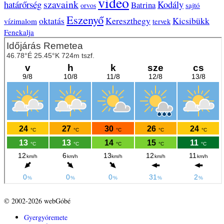
video
szavaink
határőrség
Kodály
Batrina
sajtó
orvos
Eszenyő
Kereszthegy
Kicsibükk
oktatás
vízimalom
tervek
Fenekalja
© 2002-2026 webGóbé
Gyergyóremete