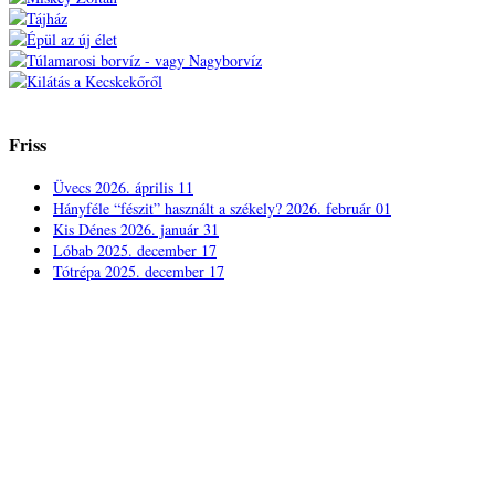
Friss
Üvecs
2026. április 11
Hányféle “fészit” használt a székely?
2026. február 01
Kis Dénes
2026. január 31
Lóbab
2025. december 17
Tótrépa
2025. december 17