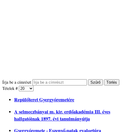
Írja be a címrészt
Szűrő
Törlés
Tételek #
Repülőteret Gyergyóremetére
A selmeczbányai m. kir. erdőakadémia III. éves
hallgatóinak 1897. évi tanulmányútja
Gyergyóremete - Eszenyő-patak gyalogtúra