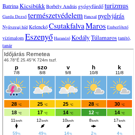
turizmus
Kicsibükk
Batrina
gyógyfürdő
Borbély András
természetvédelem
nyelvjárás
Garda Dezső
Fancsal
Maros
Csutakfalva
Nyírszegi híd
Kelenckő
Emberfőtető
Eszenyő
Kodály
Túlamaros
vízimalom
tanító,
Hazanéző
tanár