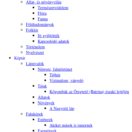
Állat- és növényvilág
Természetvédelem
Flóra
Fauna
Földtudományok
Folklór
Itt gyűjtötték
Kapcsolódó adatok
Történelem
Nyelvészet
Képtár
Látnivalók
Néprajz, falutörténet
Tájház
Vízimalom, ványoló
Tájak
Kőgombák az Öregtető (Batrina) északi lejtőjén
Állatok
Növények
A Nagyréti láp
Faluképek
Emberek
Akiket mások is ismernek
Események