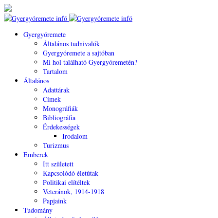
Gyergyóremete
Általános tudnivalók
Gyergyóremete a sajtóban
Mi hol található Gyergyóremetén?
Tartalom
Általános
Adattárak
Címek
Monográfiák
Bibliográfia
Érdekességek
Irodalom
Turizmus
Emberek
Itt született
Kapcsolódó életútak
Politikai elítéltek
Veteránok, 1914-1918
Papjaink
Tudomány