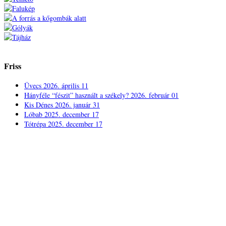
Friss
Üvecs
2026. április 11
Hányféle “fészit” használt a székely?
2026. február 01
Kis Dénes
2026. január 31
Lóbab
2025. december 17
Tótrépa
2025. december 17