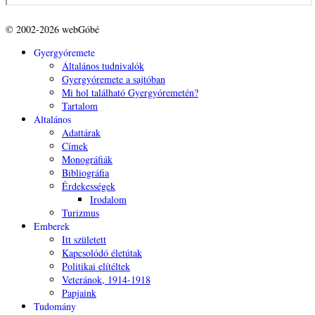
© 2002-2026 webGóbé
Gyergyóremete
Általános tudnivalók
Gyergyóremete a sajtóban
Mi hol található Gyergyóremetén?
Tartalom
Általános
Adattárak
Címek
Monográfiák
Bibliográfia
Érdekességek
Irodalom
Turizmus
Emberek
Itt született
Kapcsolódó életútak
Politikai elítéltek
Veteránok, 1914-1918
Papjaink
Tudomány