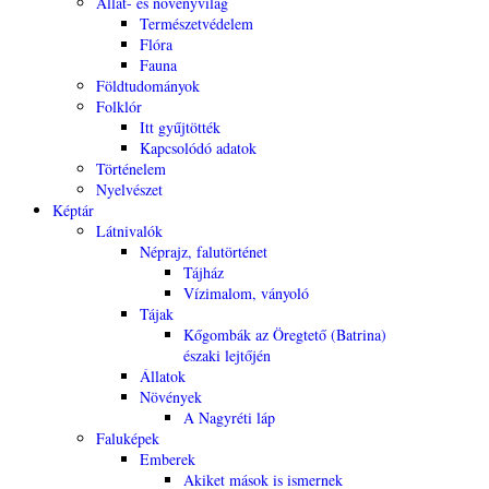
Állat- és növényvilág
Természetvédelem
Flóra
Fauna
Földtudományok
Folklór
Itt gyűjtötték
Kapcsolódó adatok
Történelem
Nyelvészet
Képtár
Látnivalók
Néprajz, falutörténet
Tájház
Vízimalom, ványoló
Tájak
Kőgombák az Öregtető (Batrina)
északi lejtőjén
Állatok
Növények
A Nagyréti láp
Faluképek
Emberek
Akiket mások is ismernek