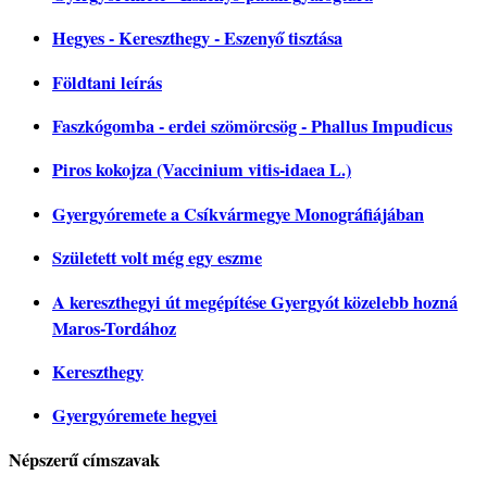
Hegyes - Kereszthegy - Eszenyő tisztása
Földtani leírás
Faszkógomba - erdei szömörcsög - Phallus Impudicus
Piros kokojza (Vaccinium vitis-idaea L.)
Gyergyóremete a Csíkvármegye Monográfiájában
Született volt még egy eszme
A kereszthegyi út megépítése Gyergyót közelebb hozná
Maros-Tordához
Kereszthegy
Gyergyóremete hegyei
Népszerű címszavak