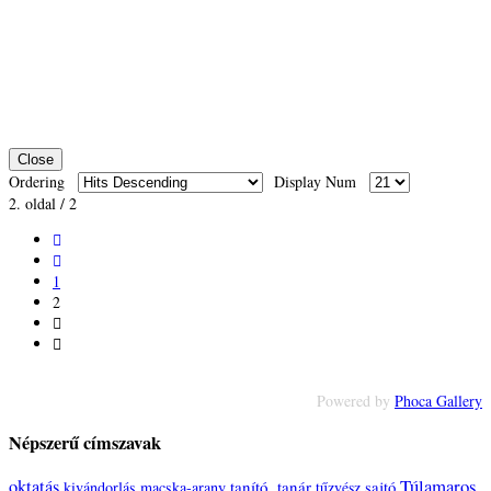
Close
Ordering
Display Num
2. oldal / 2
1
2
Powered by
Phoca Gallery
Népszerű címszavak
Túlamaros
oktatás
tanító, tanár
sajtó
kivándorlás
macska-arany
tűzvész