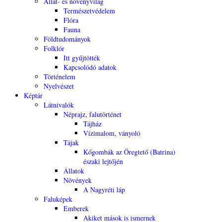
Állat- és növényvilág
Természetvédelem
Flóra
Fauna
Földtudományok
Folklór
Itt gyűjtötték
Kapcsolódó adatok
Történelem
Nyelvészet
Képtár
Látnivalók
Néprajz, falutörténet
Tájház
Vízimalom, ványoló
Tájak
Kőgombák az Öregtető (Batrina)
északi lejtőjén
Állatok
Növények
A Nagyréti láp
Faluképek
Emberek
Akiket mások is ismernek