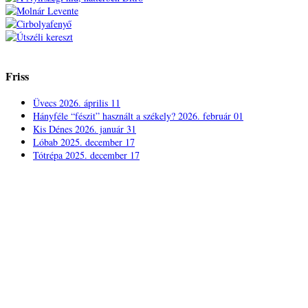
Friss
Üvecs
2026. április 11
Hányféle “fészit” használt a székely?
2026. február 01
Kis Dénes
2026. január 31
Lóbab
2025. december 17
Tótrépa
2025. december 17