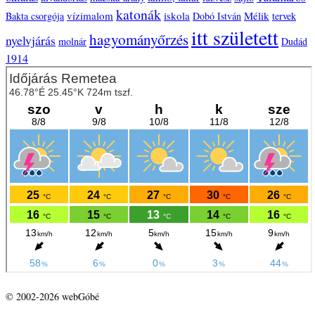
katonák
vízimalom
iskola
Mélik
Bakta csorgója
Dobó István
tervek
itt született
hagyományőrzés
nyelvjárás
molnár
Dudád
1914
© 2002-2026 webGóbé