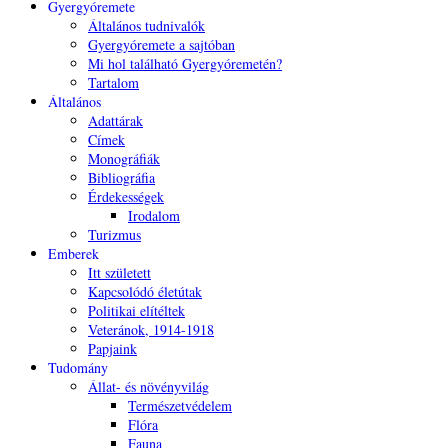
Gyergyóremete
Általános tudnivalók
Gyergyóremete a sajtóban
Mi hol található Gyergyóremetén?
Tartalom
Általános
Adattárak
Címek
Monográfiák
Bibliográfia
Érdekességek
Irodalom
Turizmus
Emberek
Itt született
Kapcsolódó életútak
Politikai elítéltek
Veteránok, 1914-1918
Papjaink
Tudomány
Állat- és növényvilág
Természetvédelem
Flóra
Fauna