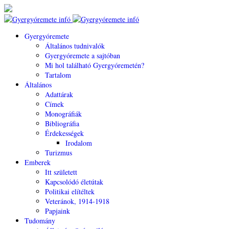
Gyergyóremete
Általános tudnivalók
Gyergyóremete a sajtóban
Mi hol található Gyergyóremetén?
Tartalom
Általános
Adattárak
Címek
Monográfiák
Bibliográfia
Érdekességek
Irodalom
Turizmus
Emberek
Itt született
Kapcsolódó életútak
Politikai elítéltek
Veteránok, 1914-1918
Papjaink
Tudomány