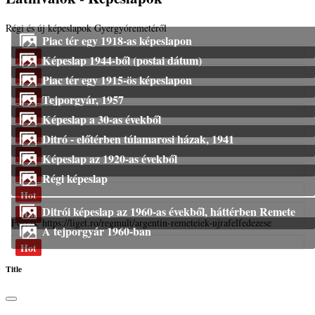
Régi és új képeslapok Gyergyóremetéről
Piac tér egy 1918-as képeslapon
Hot
Képeslap 1944-ből (postai dátum)
Hot
Piac tér egy 1915-ös képeslapon
Hot
Tejporgyár, 1957
Hot
Képeslap a 30-as évekből
Hot
Ditró - előtérben túlamarosi házak, 1941
Hot
Képeslap az 1920-as évekből
Hot
Régi képeslap
Hot
Ditrói képeslap az 1960-as évekből, háttérben Remete
Hot
Forrás: https://liget.ro/regmult/argentin-remeteiek-ujrafelfedezese
A tejporgyár 1960-ban
Hot
Title