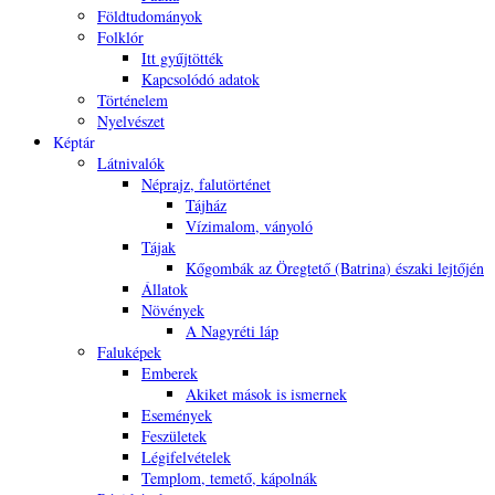
Földtudományok
Folklór
Itt gyűjtötték
Kapcsolódó adatok
Történelem
Nyelvészet
Képtár
Látnivalók
Néprajz, falutörténet
Tájház
Vízimalom, ványoló
Tájak
Kőgombák az Öregtető (Batrina) északi lejtőjén
Állatok
Növények
A Nagyréti láp
Faluképek
Emberek
Akiket mások is ismernek
Események
Feszületek
Légifelvételek
Templom, temető, kápolnák