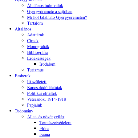
Általános tudnivalók
Gyergyóremete a sajtóban
Mi hol található Gyergyóremetén?
Tartalom
Általános
Adattárak
Címek
Monográfiák
Bibliográfia
Érdekességek
Irodalom
Turizmus
Emberek
Itt született
Kapcsolódó életútak
Politikai elítéltek
Veteránok, 1914-1918
Papjaink
Tudomány
Állat- és növényvilág
Természetvédelem
Flóra
Fauna