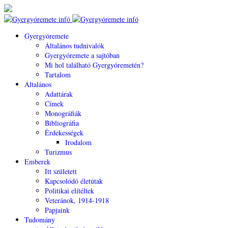
Gyergyóremete
Általános tudnivalók
Gyergyóremete a sajtóban
Mi hol található Gyergyóremetén?
Tartalom
Általános
Adattárak
Címek
Monográfiák
Bibliográfia
Érdekességek
Irodalom
Turizmus
Emberek
Itt született
Kapcsolódó életútak
Politikai elítéltek
Veteránok, 1914-1918
Papjaink
Tudomány