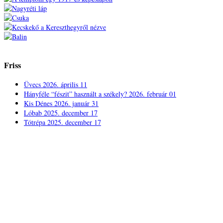
Friss
Üvecs
2026. április 11
Hányféle “fészit” használt a székely?
2026. február 01
Kis Dénes
2026. január 31
Lóbab
2025. december 17
Tótrépa
2025. december 17