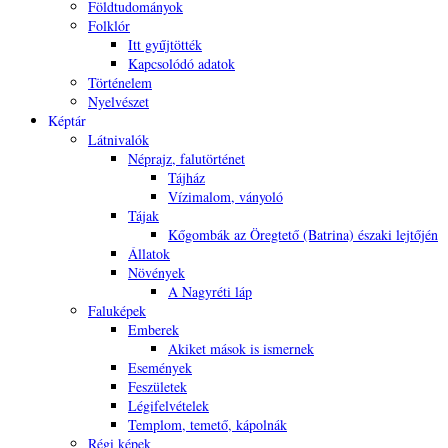
Földtudományok
Folklór
Itt gyűjtötték
Kapcsolódó adatok
Történelem
Nyelvészet
Képtár
Látnivalók
Néprajz, falutörténet
Tájház
Vízimalom, ványoló
Tájak
Kőgombák az Öregtető (Batrina) északi lejtőjén
Állatok
Növények
A Nagyréti láp
Faluképek
Emberek
Akiket mások is ismernek
Események
Feszületek
Légifelvételek
Templom, temető, kápolnák
Régi képek