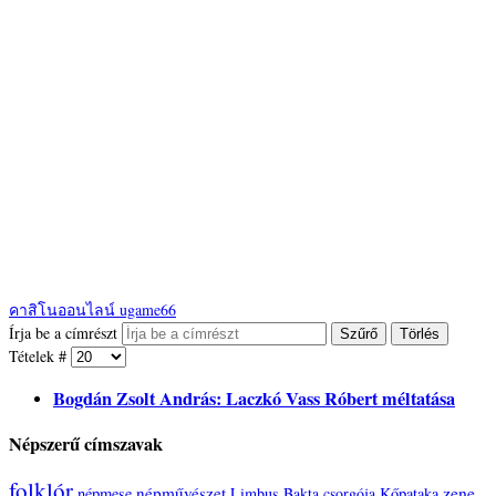
คาสิโนออนไลน์ ugame66
Írja be a címrészt
Szűrő
Törlés
Tételek #
Bogdán Zsolt András: Laczkó Vass Róbert méltatása
Népszerű címszavak
folklór
zene
népművészet
népmese
Limbus
Bakta csorgója
Kőpataka