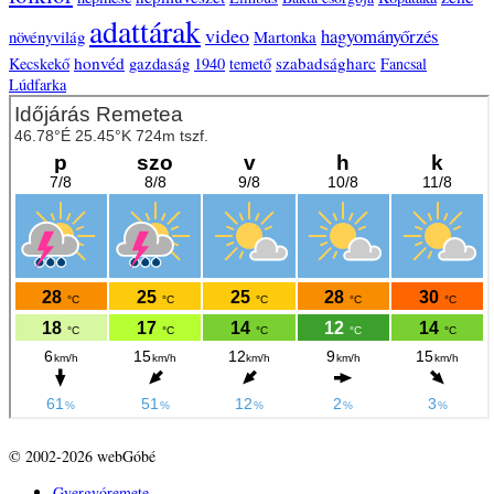
adattárak
video
hagyományőrzés
növényvilág
Martonka
honvéd
szabadságharc
Kecskekő
gazdaság
1940
temető
Fancsal
Lúdfarka
© 2002-2026 webGóbé
Gyergyóremete