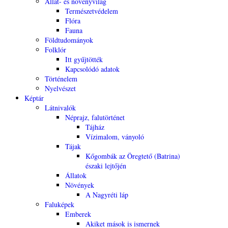
Állat- és növényvilág
Természetvédelem
Flóra
Fauna
Földtudományok
Folklór
Itt gyűjtötték
Kapcsolódó adatok
Történelem
Nyelvészet
Képtár
Látnivalók
Néprajz, falutörténet
Tájház
Vízimalom, ványoló
Tájak
Kőgombák az Öregtető (Batrina)
északi lejtőjén
Állatok
Növények
A Nagyréti láp
Faluképek
Emberek
Akiket mások is ismernek