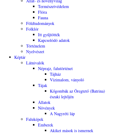
Állat- és növényvilág
Természetvédelem
Flóra
Fauna
Földtudományok
Folklór
Itt gyűjtötték
Kapcsolódó adatok
Történelem
Nyelvészet
Képtár
Látnivalók
Néprajz, falutörténet
Tájház
Vízimalom, ványoló
Tájak
Kőgombák az Öregtető (Batrina)
északi lejtőjén
Állatok
Növények
A Nagyréti láp
Faluképek
Emberek
Akiket mások is ismernek