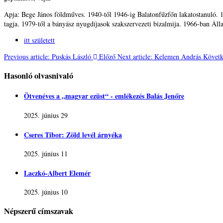
Apja: Bege János földműves. 1940-től 1946-ig Balatonfűzfőn lakatostanuló.
tagja. 1979-től a bányász nyugdíjasok szakszervezeti bizalmija. 1966-ban Áll
itt született
Previous article: Puskás László
Előző
Next article: Kelemen András
Követk
Hasonló olvasnivaló
Ötvenéves a „magyar ezüst“ - emlékezés Balás Jenőre
2025. június 29
Cseres Tibor: Zöld levél árnyéka
2025. június 11
Laczkó-Albert Elemér
2025. június 10
Népszerű címszavak