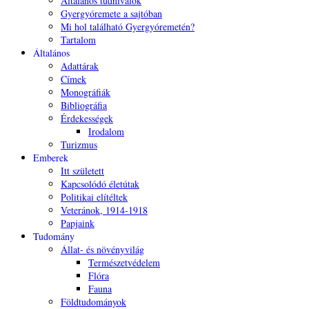
Általános tudnivalók
Gyergyóremete a sajtóban
Mi hol található Gyergyóremetén?
Tartalom
Általános
Adattárak
Címek
Monográfiák
Bibliográfia
Érdekességek
Irodalom
Turizmus
Emberek
Itt született
Kapcsolódó életútak
Politikai elítéltek
Veteránok, 1914-1918
Papjaink
Tudomány
Állat- és növényvilág
Természetvédelem
Flóra
Fauna
Földtudományok