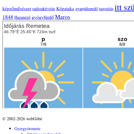
itt sz
képzőművészet
Kőpataka
radioaktivitás
gyapjúlepedő
tagosítás
Maros
1848
gyógyfürdő
Hazanéző
© 2002-2026 webGóbé
Gyergyóremete