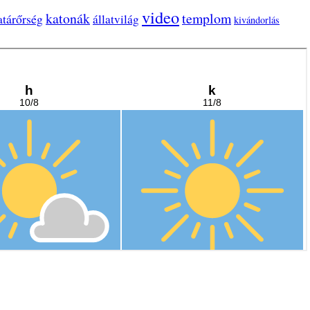
video
katonák
templom
atárőrség
állatvilág
kivándorlás