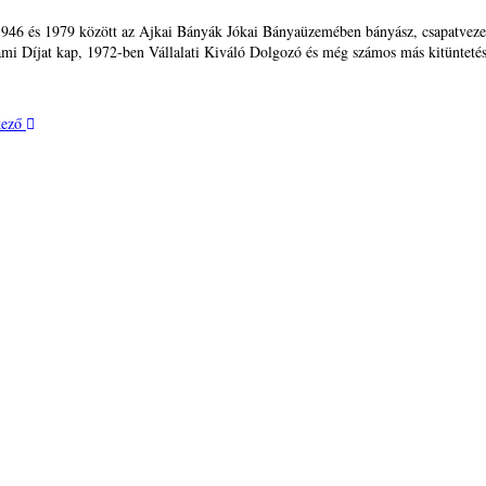
 1946 és 1979 között az Ajkai Bányák Jókai Bányaüzemében bányász, csapatveze
ami Díjat kap, 1972-ben Vállalati Kiváló Dolgozó és még számos más kitüntetés
ező