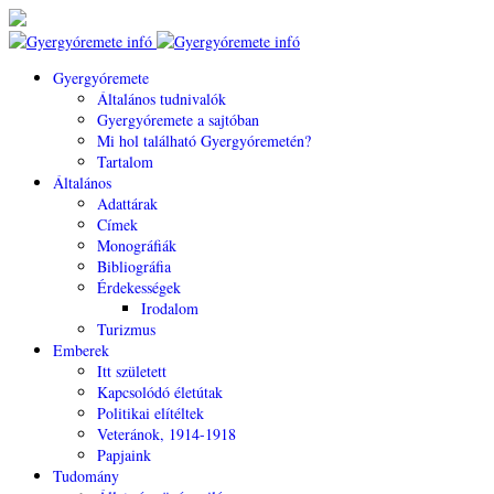
Gyergyóremete
Általános tudnivalók
Gyergyóremete a sajtóban
Mi hol található Gyergyóremetén?
Tartalom
Általános
Adattárak
Címek
Monográfiák
Bibliográfia
Érdekességek
Irodalom
Turizmus
Emberek
Itt született
Kapcsolódó életútak
Politikai elítéltek
Veteránok, 1914-1918
Papjaink
Tudomány