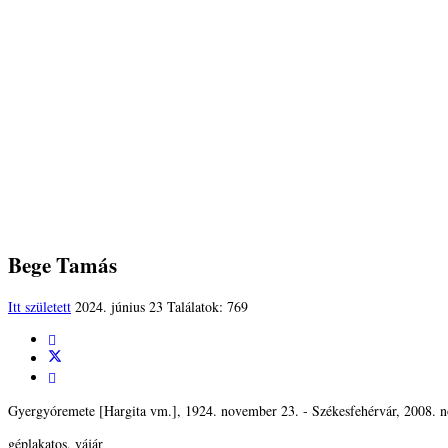
Bege Tamás
Itt született
2024. június 23
Találatok: 769
Gyergyóremete [Hargita vm.], 1924. november 23. - Székesfehérvár, 2008. 
géplakatos, vájár