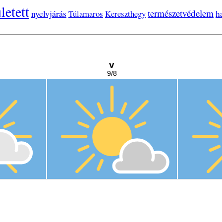
ületett
természetvédelem
nyelvjárás
h
Túlamaros
Kereszthegy