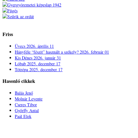
Friss
Üvecs
2026. április 11
Hányféle “fészit” használt a székely?
2026. február 01
Kis Dénes
2026. január 31
Lóbab
2025. december 17
Tótrépa
2025. december 17
Hasonló cikkek
Balás Jenő
Molnár Levente
Cseres Tibor
Győrffy Antal
Paál Elek