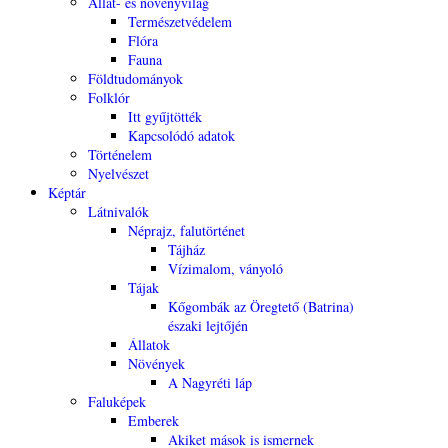
Állat- és növényvilág
Természetvédelem
Flóra
Fauna
Földtudományok
Folklór
Itt gyűjtötték
Kapcsolódó adatok
Történelem
Nyelvészet
Képtár
Látnivalók
Néprajz, falutörténet
Tájház
Vízimalom, ványoló
Tájak
Kőgombák az Öregtető (Batrina)
északi lejtőjén
Állatok
Növények
A Nagyréti láp
Faluképek
Emberek
Akiket mások is ismernek