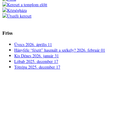
Friss
Üvecs
2026. április 11
Hányféle “fészit” használt a székely?
2026. február 01
Kis Dénes
2026. január 31
Lóbab
2025. december 17
Tótrépa
2025. december 17