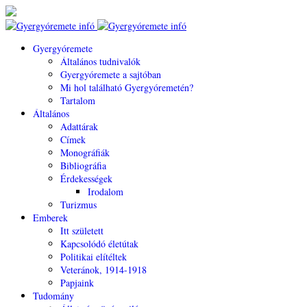
Gyergyóremete
Általános tudnivalók
Gyergyóremete a sajtóban
Mi hol található Gyergyóremetén?
Tartalom
Általános
Adattárak
Címek
Monográfiák
Bibliográfia
Érdekességek
Irodalom
Turizmus
Emberek
Itt született
Kapcsolódó életútak
Politikai elítéltek
Veteránok, 1914-1918
Papjaink
Tudomány