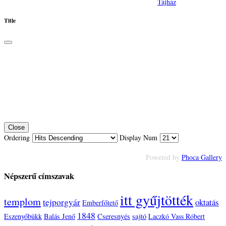
Tájház
Title
Close
Ordering
Display Num
Powered by
Phoca Gallery
Népszerű címszavak
itt gyűjtötték
templom
tejporgyár
oktatás
Emberfőtető
1848
sajtó
Eszenyőbükk
Balás Jenő
Cseresnyés
Laczkó Vass Róbert