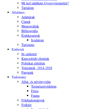
Mi hol található Gyergyóremetén?
Tartalom
Általános
Adattárak
Címek
Monográfiák
Bibliográfia
Érdekességek
Irodalom
Turizmus
Emberek
Itt született
Kapcsolódó életútak
Politikai elítéltek
Veteránok, 1914-1918
Papjaink
Tudomány
Állat- és növényvilág
Természetvédelem
Flóra
Fauna
Földtudományok
Folklór