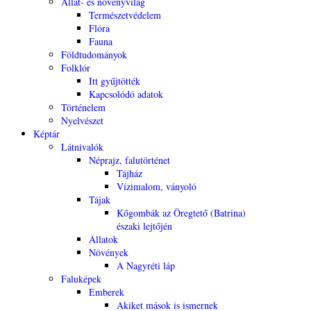
Állat- és növényvilág
Természetvédelem
Flóra
Fauna
Földtudományok
Folklór
Itt gyűjtötték
Kapcsolódó adatok
Történelem
Nyelvészet
Képtár
Látnivalók
Néprajz, falutörténet
Tájház
Vízimalom, ványoló
Tájak
Kőgombák az Öregtető (Batrina)
északi lejtőjén
Állatok
Növények
A Nagyréti láp
Faluképek
Emberek
Akiket mások is ismernek