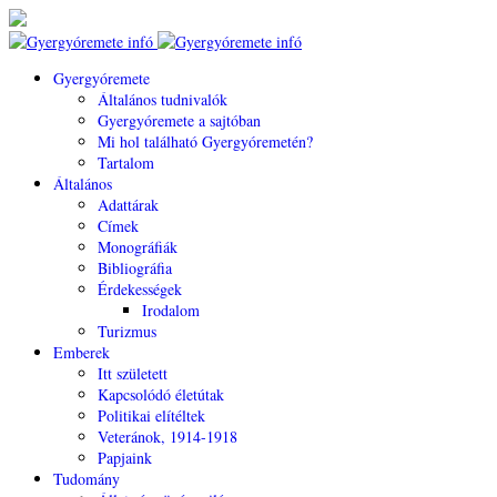
Gyergyóremete
Általános tudnivalók
Gyergyóremete a sajtóban
Mi hol található Gyergyóremetén?
Tartalom
Általános
Adattárak
Címek
Monográfiák
Bibliográfia
Érdekességek
Irodalom
Turizmus
Emberek
Itt született
Kapcsolódó életútak
Politikai elítéltek
Veteránok, 1914-1918
Papjaink
Tudomány