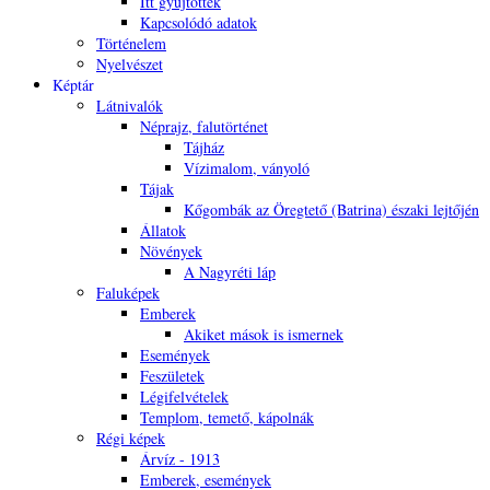
Itt gyűjtötték
Kapcsolódó adatok
Történelem
Nyelvészet
Képtár
Látnivalók
Néprajz, falutörténet
Tájház
Vízimalom, ványoló
Tájak
Kőgombák az Öregtető (Batrina) északi lejtőjén
Állatok
Növények
A Nagyréti láp
Faluképek
Emberek
Akiket mások is ismernek
Események
Feszületek
Légifelvételek
Templom, temető, kápolnák
Régi képek
Árvíz - 1913
Emberek, események