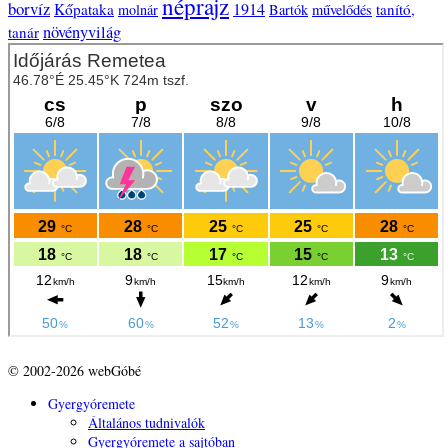
néprajz
borvíz
1914
Kőpataka
tanító,
molnár
Bartók
művelődés
növényvilág
tanár
© 2002-2026 webGóbé
Gyergyóremete
Általános tudnivalók
Gyergyóremete a sajtóban