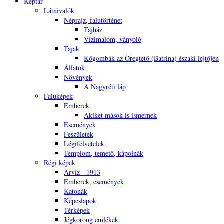
Képtár
Látnivalók
Néprajz, falutörténet
Tájház
Vízimalom, ványoló
Tájak
Kőgombák az Öregtető (Batrina) északi lejtőjén
Állatok
Növények
A Nagyréti láp
Faluképek
Emberek
Akiket mások is ismernek
Események
Feszületek
Légifelvételek
Templom, temető, kápolnák
Régi képek
Árvíz - 1913
Emberek, események
Katonák
Képeslapok
Térképek
Jégkorong emlékek