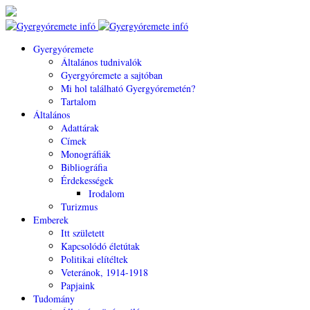
Gyergyóremete
Általános tudnivalók
Gyergyóremete a sajtóban
Mi hol található Gyergyóremetén?
Tartalom
Általános
Adattárak
Címek
Monográfiák
Bibliográfia
Érdekességek
Irodalom
Turizmus
Emberek
Itt született
Kapcsolódó életútak
Politikai elítéltek
Veteránok, 1914-1918
Papjaink
Tudomány