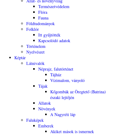
Állat- és növényvilág
Természetvédelem
Flóra
Fauna
Földtudományok
Folklór
Itt gyűjtötték
Kapcsolódó adatok
Történelem
Nyelvészet
Képtár
Látnivalók
Néprajz, falutörténet
Tájház
Vízimalom, ványoló
Tájak
Kőgombák az Öregtető (Batrina)
északi lejtőjén
Állatok
Növények
A Nagyréti láp
Faluképek
Emberek
Akiket mások is ismernek