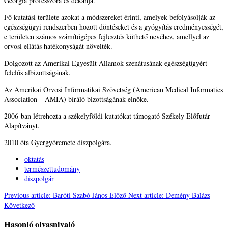
Georgia professzora és dékánja.
Fő kutatási területe azokat a módszereket érinti, amelyek befolyásolják az
egészségügyi rendszerben hozott döntéseket és a gyógyítás eredményességét,
e területen számos számítógépes fejlesztés köthető nevéhez, amellyel az
orvosi ellátás hatékonyságát növelték.
Dolgozott az Amerikai Egyesült Államok szenátusának egészségügyért
felelős albizottságának.
Az Amerikai Orvosi Informatikai Szövetség (American Medical Informatics
Association – AMIA) bíráló bizottságának elnöke.
2006-ban létrehozta a székelyföldi kutatókat támogató Székely Előfutár
Alapítványt.
2010 óta Gyergyóremete díszpolgára.
oktatás
természettudomány
díszpolgár
Previous article: Baróti Szabó János
Előző
Next article: Demény Balázs
Következő
Hasonló olvasnivaló