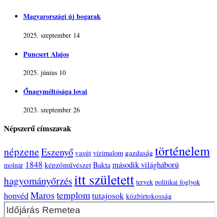
Magyarországi új bogarak
2025. szeptember 14
Puncsert Alajos
2025. június 10
Őnagyméltósága lovai
2023. szeptember 26
Népszerű címszavak
történelem
népzene
Eszenyő
vasút
vízimalom
gazdaság
1848
második világháború
képzőművészet
Bakta
molnár
itt született
hagyományőrzés
tervek
politikai foglyok
Maros
templom
honvéd
tutajosok
közbirtokosság