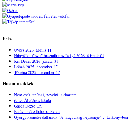
Friss
Üvecs
2026. április 11
Hányféle “fészit” használt a székely?
2026. február 01
Kis Dénes
2026. január 31
Lóbab
2025. december 17
Tótrépa
2025. december 17
Hasonló cikkek
Nem csak tanítani, nevelni is akartam
6. sz. Általános Iskola
Garda Dezső Dr.
Balás Jenő Általános Iskola
Gyergyóremetei dallamok "A magyarság népzenéje" c. tankönyvben