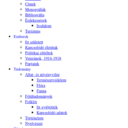
Címek
Monográfiák
Bibliográfia
Érdekességek
Irodalom
Turizmus
Emberek
Itt született
Kapcsolódó életútak
Politikai elítéltek
Veteránok, 1914-1918
Papjaink
Tudomány
Állat- és növényvilág
Természetvédelem
Flóra
Fauna
Földtudományok
Folklór
Itt gyűjtötték
Kapcsolódó adatok
Történelem
Nyelvészet