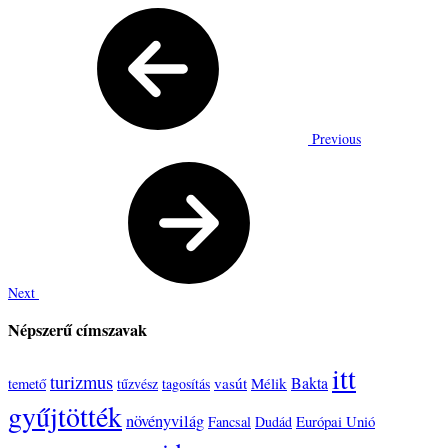
Previous
Next
Népszerű címszavak
itt
turizmus
Bakta
vasút
Mélik
temető
tűzvész
tagosítás
gyűjtötték
növényvilág
Európai Unió
Fancsal
Dudád