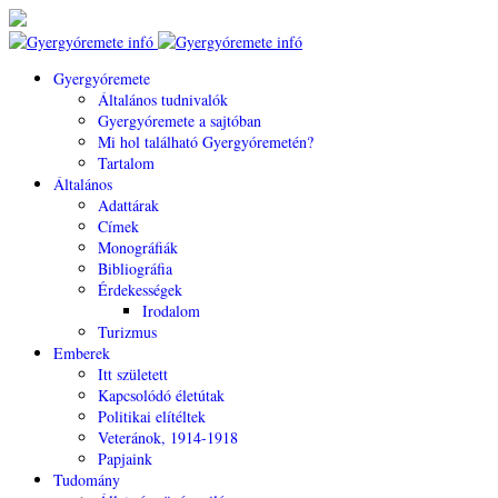
Gyergyóremete
Általános tudnivalók
Gyergyóremete a sajtóban
Mi hol található Gyergyóremetén?
Tartalom
Általános
Adattárak
Címek
Monográfiák
Bibliográfia
Érdekességek
Irodalom
Turizmus
Emberek
Itt született
Kapcsolódó életútak
Politikai elítéltek
Veteránok, 1914-1918
Papjaink
Tudomány