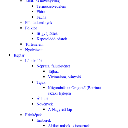
Állat- és növényvilág
Természetvédelem
Flóra
Fauna
Földtudományok
Folklór
Itt gyűjtötték
Kapcsolódó adatok
Történelem
Nyelvészet
Képtár
Látnivalók
Néprajz, falutörténet
Tájház
Vízimalom, ványoló
Tájak
Kőgombák az Öregtető (Batrina)
északi lejtőjén
Állatok
Növények
A Nagyréti láp
Faluképek
Emberek
Akiket mások is ismernek