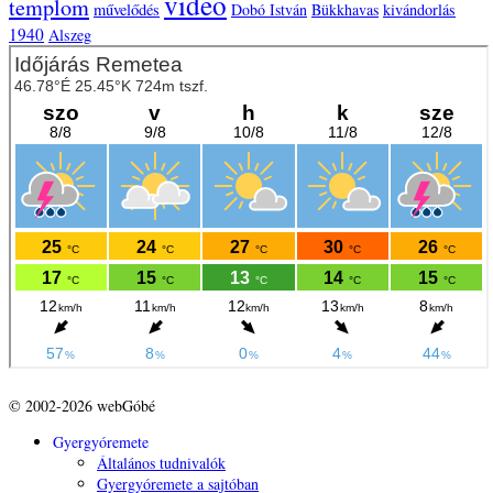
video
templom
művelődés
Dobó István
Bükkhavas
kivándorlás
1940
Alszeg
© 2002-2026 webGóbé
Gyergyóremete
Általános tudnivalók
Gyergyóremete a sajtóban