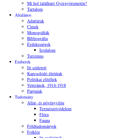
Mi hol található Gyergyóremetén?
Tartalom
Általános
Adattárak
Címek
Monográfiák
Bibliográfia
Érdekességek
Irodalom
Turizmus
Emberek
Itt született
Kapcsolódó életútak
Politikai elítéltek
Veteránok, 1914-1918
Papjaink
Tudomány
Állat- és növényvilág
Természetvédelem
Flóra
Fauna
Földtudományok
Folklór
Itt gyűjtötték