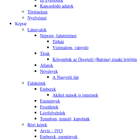
Kapcsolódó adatok
Történelem
Nyelvészet
Képtár
Látnivalók
Néprajz, falutörténet
Tájház
Vízimalom, ványoló
Tájak
Kőgombák az Öregtető (Batrina) északi lejtőjén
Állatok
Növények
A Nagyréti láp
Faluképek
Emberek
Akiket mások is ismernek
Események
Feszületek
Légifelvételek
Templom, temető, kápolnák
Régi képek
Árvíz - 1913
Emberek, események