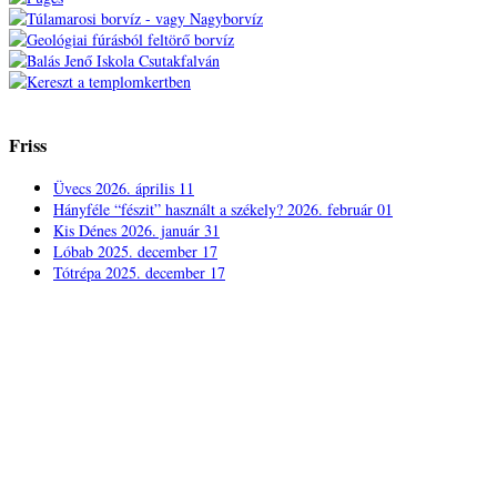
Friss
Üvecs
2026. április 11
Hányféle “fészit” használt a székely?
2026. február 01
Kis Dénes
2026. január 31
Lóbab
2025. december 17
Tótrépa
2025. december 17