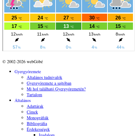
© 2002-2026 webGóbé
Gyergyóremete
Általános tudnivalók
Gyergyóremete a sajtóban
Mi hol található Gyergyóremetén?
Tartalom
Általános
Adattárak
Címek
Monográfiák
Bibliográfia
Érdekességek
Irodalom