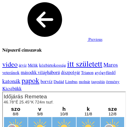
Previous
Népszerű címszavak
itt született
video
Maros
Mélik
közbirtokosság
árvíz
második világháború
díszpolgár
gyógyfürdő
veteránok
Trianon
papok
katonák
borvíz
örmény
Dudád
Limbus
molnár
tagosítás
Kicsibükk