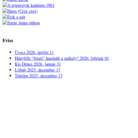
Friss
Üvecs
2026. április 11
Hányféle “fészit” használt a székely?
2026. február 01
Kis Dénes
2026. január 31
Lóbab
2025. december 17
Tótrépa
2025. december 17