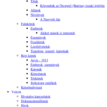
Tájak
Kőgombák az Öregtető (Batrina) északi lejtőjén
Állatok
Növények
A Nagyréti láp
Faluképek
Emberek
Akiket mások is ismernek
Események
Feszületek
Légifelvételek
Templom, temető, kápolnák
Régi képek
Árvíz - 1913
Emberek, események
Katonák
Képeslapok
Térképek
Jégkorong emlékek
Képzőművészet
Videók
Hivatalos kapcsolatok
Dokumentumfilmek
Hírek