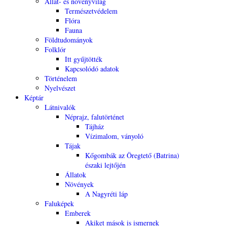
Állat- és növényvilág
Természetvédelem
Flóra
Fauna
Földtudományok
Folklór
Itt gyűjtötték
Kapcsolódó adatok
Történelem
Nyelvészet
Képtár
Látnivalók
Néprajz, falutörténet
Tájház
Vízimalom, ványoló
Tájak
Kőgombák az Öregtető (Batrina)
északi lejtőjén
Állatok
Növények
A Nagyréti láp
Faluképek
Emberek
Akiket mások is ismernek