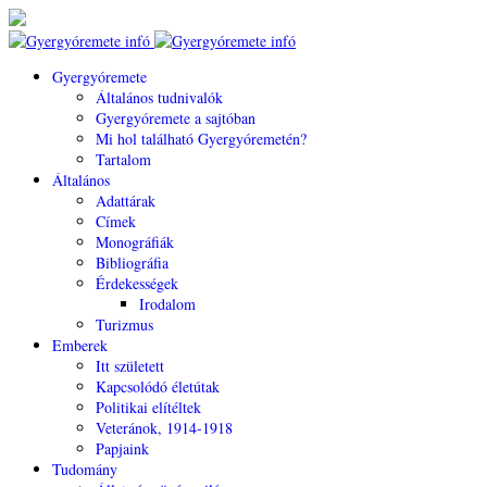
Gyergyóremete
Általános tudnivalók
Gyergyóremete a sajtóban
Mi hol található Gyergyóremetén?
Tartalom
Általános
Adattárak
Címek
Monográfiák
Bibliográfia
Érdekességek
Irodalom
Turizmus
Emberek
Itt született
Kapcsolódó életútak
Politikai elítéltek
Veteránok, 1914-1918
Papjaink
Tudomány