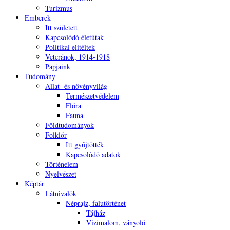
Turizmus
Emberek
Itt született
Kapcsolódó életútak
Politikai elítéltek
Veteránok, 1914-1918
Papjaink
Tudomány
Állat- és növényvilág
Természetvédelem
Flóra
Fauna
Földtudományok
Folklór
Itt gyűjtötték
Kapcsolódó adatok
Történelem
Nyelvészet
Képtár
Látnivalók
Néprajz, falutörténet
Tájház
Vízimalom, ványoló