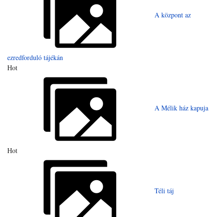
A központ az
ezredforduló tájékán
Hot
A Mélik ház kapuja
Hot
Téli táj