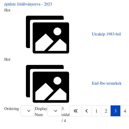
épülete felállványozva - 2023
Hot
Utcakép 1983-ból
Hot
End-Ibo termékek
Ordering
Display
3.
1
2
3
4
Num
oldal
/ 4