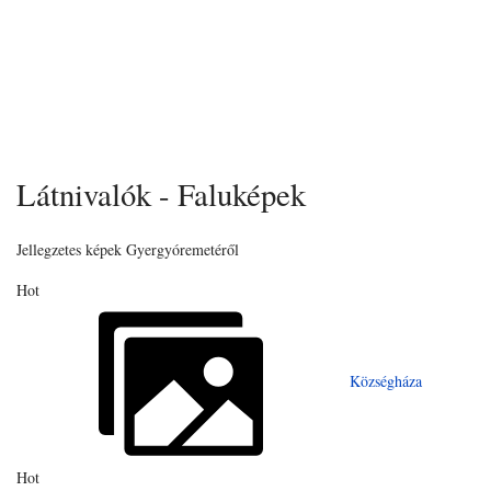
Látnivalók - Faluképek
Jellegzetes képek Gyergyóremetéről
Hot
Községháza
Hot