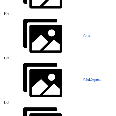
Hot
Porta
Hot
Faluközpont
Hot