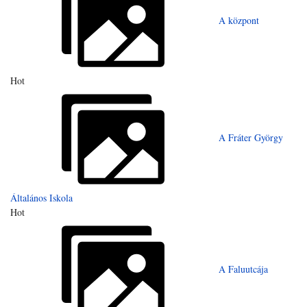
A központ
Hot
A Fráter György
Általános Iskola
Hot
A Faluutcája