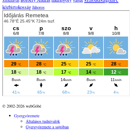
Székhavas
közbirtokosság
Jáhoros
© 2002-2026 webGóbé
Gyergyóremete
Általános tudnivalók
Gyergyóremete a sajtóban