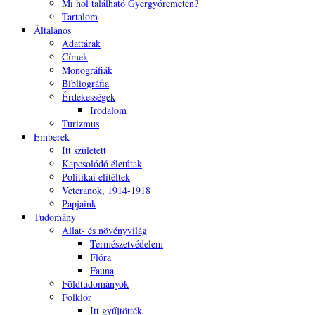
Mi hol található Gyergyóremetén?
Tartalom
Általános
Adattárak
Címek
Monográfiák
Bibliográfia
Érdekességek
Irodalom
Turizmus
Emberek
Itt született
Kapcsolódó életútak
Politikai elítéltek
Veteránok, 1914-1918
Papjaink
Tudomány
Állat- és növényvilág
Természetvédelem
Flóra
Fauna
Földtudományok
Folklór
Itt gyűjtötték