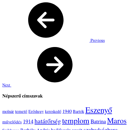
Previous
Next
Népszerű címszavak
Eszenyő
1940
temető
molnár
Erőshegy
kereskedő
Bartók
templom
Maros
határőrség
1914
Batrina
művelődés
szabadságharc
vasút
Borbély András
hadifogoly