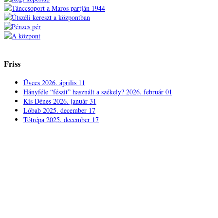
Friss
Üvecs
2026. április 11
Hányféle “fészit” használt a székely?
2026. február 01
Kis Dénes
2026. január 31
Lóbab
2025. december 17
Tótrépa
2025. december 17