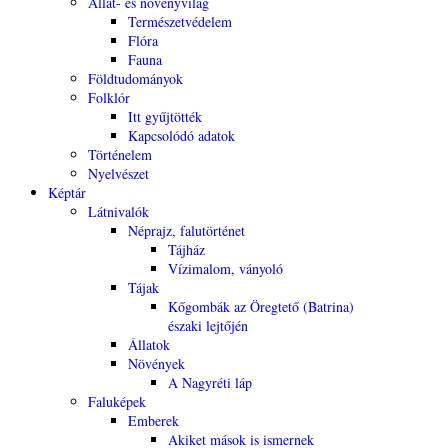
Állat- és növényvilág
Természetvédelem
Flóra
Fauna
Földtudományok
Folklór
Itt gyűjtötték
Kapcsolódó adatok
Történelem
Nyelvészet
Képtár
Látnivalók
Néprajz, falutörténet
Tájház
Vízimalom, ványoló
Tájak
Kőgombák az Öregtető (Batrina)
északi lejtőjén
Állatok
Növények
A Nagyréti láp
Faluképek
Emberek
Akiket mások is ismernek