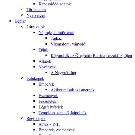
Kapcsolódó adatok
Történelem
Nyelvészet
Képtár
Látnivalók
Néprajz, falutörténet
Tájház
Vízimalom, ványoló
Tájak
Kőgombák az Öregtető (Batrina) északi lejtőjén
Állatok
Növények
A Nagyréti láp
Faluképek
Emberek
Akiket mások is ismernek
Események
Feszületek
Légifelvételek
Templom, temető, kápolnák
Régi képek
Árvíz - 1913
Emberek, események