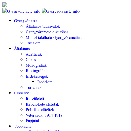
Gyergyóremete
Általános tudnivalók
Gyergyóremete a sajtóban
Mi hol található Gyergyóremetén?
Tartalom
Általános
Adattárak
Címek
Monográfiák
Bibliográfia
Érdekességek
Irodalom
Turizmus
Emberek
Itt született
Kapcsolódó életútak
Politikai elítéltek
Veteránok, 1914-1918
Papjaink
Tudomány