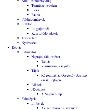
Állat- és növényvilág
Természetvédelem
Flóra
Fauna
Földtudományok
Folklór
Itt gyűjtötték
Kapcsolódó adatok
Történelem
Nyelvészet
Képtár
Látnivalók
Néprajz, falutörténet
Tájház
Vízimalom, ványoló
Tájak
Kőgombák az Öregtető (Batrina)
északi lejtőjén
Állatok
Növények
A Nagyréti láp
Faluképek
Emberek
Akiket mások is ismernek