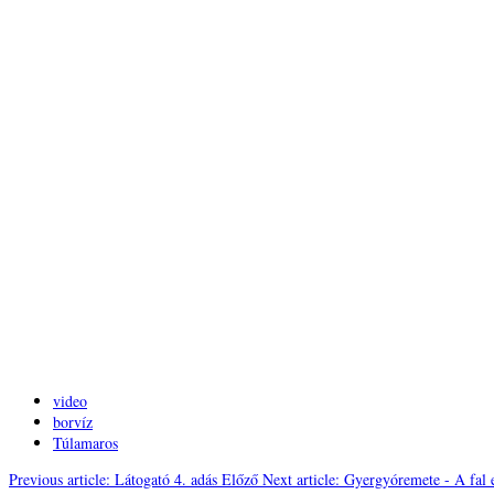
video
borvíz
Túlamaros
Previous article: Látogató 4. adás
Előző
Next article: Gyergyóremete - A fal 