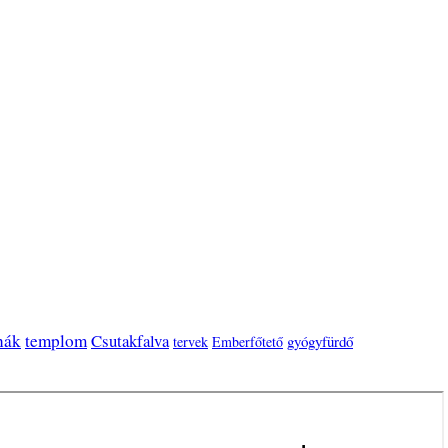
nák
templom
Csutakfalva
gyógyfürdő
tervek
Emberfőtető