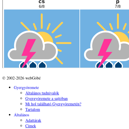
© 2002-2026 webGóbé
Gyergyóremete
Általános tudnivalók
Gyergyóremete a sajtóban
Mi hol található Gyergyóremetén?
Tartalom
Általános
Adattárak
Címek