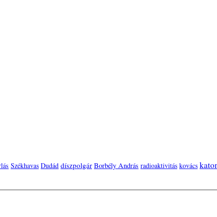
kato
díszpolgár
lás
Székhavas
Dudád
Borbély András
radioaktivitás
kovács