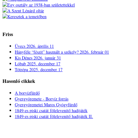
Friss
Üvecs
2026. április 11
Hányféle “fészit” használt a székely?
2026. február 01
Kis Dénes
2026. január 31
Lóbab
2025. december 17
Tótrépa
2025. december 17
Hasonló cikkek
A borvízfürdő
Gyergyóremete - Borvíz forrás
Gyergyóremetei Maros Gyógyfürdő
1849-es piski csatát fölelevenitő hadijáték
1849-es piski csatát fölelevenitő hadijáték II.