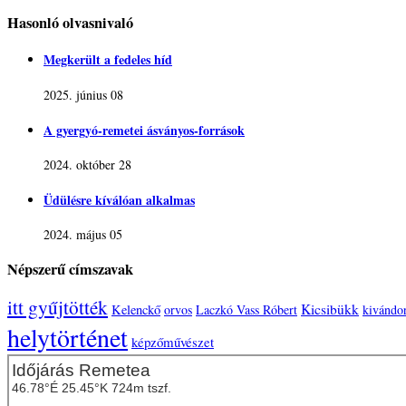
Hasonló olvasnivaló
Megkerült a fedeles híd
2025. június 08
A gyergyó-remetei ásványos-források
2024. október 28
Üdülésre kíválóan alkalmas
2024. május 05
Népszerű címszavak
itt gyűjtötték
Kicsibükk
Kelenckő
orvos
Laczkó Vass Róbert
kivándor
helytörténet
képzőművészet