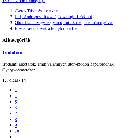
1897. évi tanulmányútja
Cseres Tibor és a cenzúra
Jurij Andropov titkos tájékoztatója 1953-ból
Gluvilact - avagy hogyan újítottuk meg a román nyelvet
Rovásírásos kövek a templomkertben
Alkategóriák
Irodalom
Irodalmi alkotások, amik valamilyen úton-módon kapcsolódnak
Gyergyóremetéhez.
12. oldal / 14
5
6
7
8
9
10
11