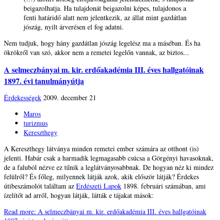
beigazolhatja. Ha tulajdonát beigazolni képes, tulajdonos a
fenti határidő alatt nem jelentkezik, az állat mint gazdátlan
jószág, nyilt árverésen el fog adatni.
Nem tudjuk, hogy hány gazdátlan jószág legelész ma a máséban. És ha
ökrökről van szó, akkor nem a remetei legelőn vannak, az biztos...
A selmeczbányai m. kir. erdőakadémia III. éves hallgatóinak
1897. évi tanulmányútja
Érdekességek
2009. december 21
Maros
turizmus
Kereszthegy
A Kereszthegy látványa minden remetei ember számára az otthont (is)
jelenti. Habár csak a harmadik legmagasabb csúcsa a Görgényi havasoknak,
de a faluból nézve ez tűnik a leglátványosabbnak. De hogyan néz ki mindez
felülről? És főleg, milyennek látják azok, akik először látják? Érdekes
útibeszámolót találtam az
Erdészeti Lapok
1898. februári számában, ami
ízelítőt ad arről, hogyan látják, látták e tájakat mások:
Read more: A selmeczbányai m. kir. erdőakadémia III. éves hallgatóinak