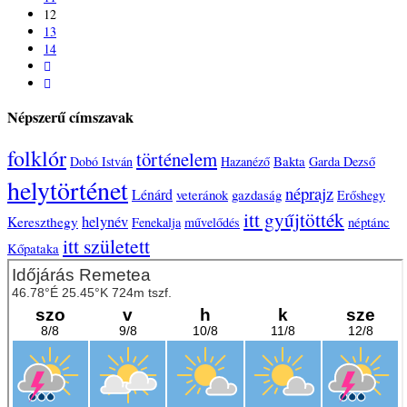
12
13
14
Népszerű címszavak
folklór
történelem
Bakta
Dobó István
Hazanéző
Garda Dezső
helytörténet
néprajz
Lénárd
veteránok
gazdaság
Erőshegy
itt gyűjtötték
helynév
Kereszthegy
néptánc
Fenekalja
művelődés
itt született
Kőpataka