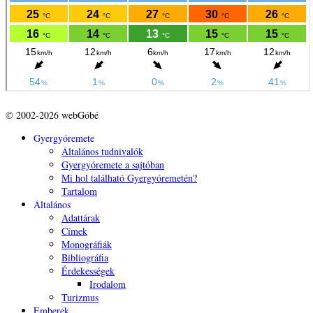
© 2002-2026 webGóbé
Gyergyóremete
Általános tudnivalók
Gyergyóremete a sajtóban
Mi hol található Gyergyóremetén?
Tartalom
Általános
Adattárak
Címek
Monográfiák
Bibliográfia
Érdekességek
Irodalom
Turizmus
Emberek