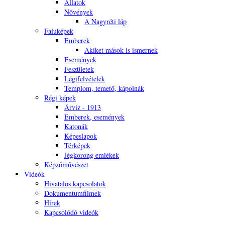
Állatok
Növények
A Nagyréti láp
Faluképek
Emberek
Akiket mások is ismernek
Események
Feszületek
Légifelvételek
Templom, temető, kápolnák
Régi képek
Árvíz - 1913
Emberek, események
Katonák
Képeslapok
Térképek
Jégkorong emlékek
Képzőművészet
Videók
Hivatalos kapcsolatok
Dokumentumfilmek
Hírek
Kapcsolódó videók