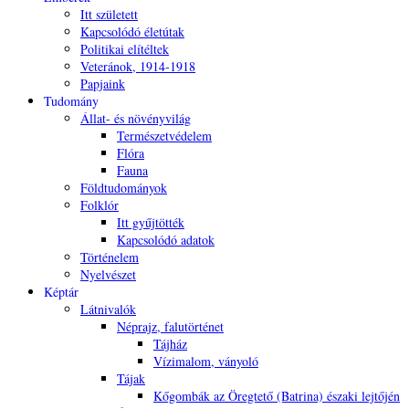
Itt született
Kapcsolódó életútak
Politikai elítéltek
Veteránok, 1914-1918
Papjaink
Tudomány
Állat- és növényvilág
Természetvédelem
Flóra
Fauna
Földtudományok
Folklór
Itt gyűjtötték
Kapcsolódó adatok
Történelem
Nyelvészet
Képtár
Látnivalók
Néprajz, falutörténet
Tájház
Vízimalom, ványoló
Tájak
Kőgombák az Öregtető (Batrina) északi lejtőjén