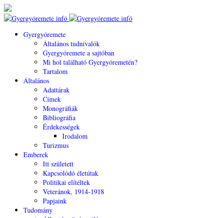
Gyergyóremete
Általános tudnivalók
Gyergyóremete a sajtóban
Mi hol található Gyergyóremetén?
Tartalom
Általános
Adattárak
Címek
Monográfiák
Bibliográfia
Érdekességek
Irodalom
Turizmus
Emberek
Itt született
Kapcsolódó életútak
Politikai elítéltek
Veteránok, 1914-1918
Papjaink
Tudomány