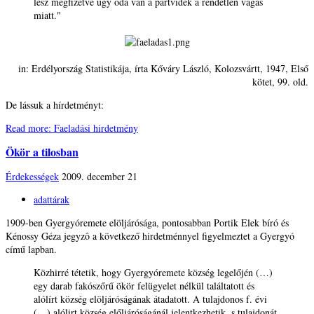
lesz megfizetve úgy oda van a partvidék a rendetlen vágás
miatt."
in: Erdélyország Statistikája, írta Kőváry László, Kolozsvártt, 1947, Első
kötet, 99. old.
De lássuk a hírdetményt:
Read more: Faeladási hirdetmény
Ökör a tilosban
Érdekességek
2009. december 21
adattárak
1909-ben Gyergyóremete elöljárósága, pontosabban Portik Elek bíró és
Kénossy Géza jegyzô a következő hirdetménnyel figyelmeztet a Gyergyó
című lapban.
Közhirré tétetik, hogy Gyergyóremete község legelőjén (…)
egy darab fakószőrű ökör felügyelet nélkül találtatott és
alólírt község elöljáróságának átadatott. A tulajdonos f. évi
(…) alólirt község előljáróságánál jelentkezhetik, s tulajdonát