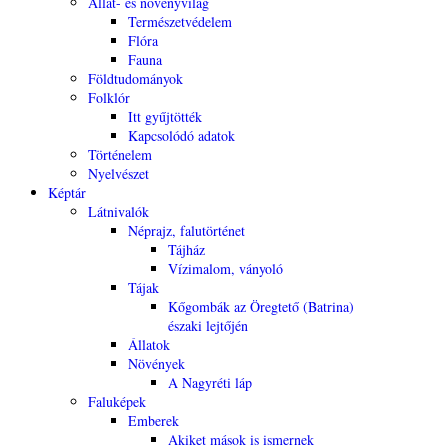
Állat- és növényvilág
Természetvédelem
Flóra
Fauna
Földtudományok
Folklór
Itt gyűjtötték
Kapcsolódó adatok
Történelem
Nyelvészet
Képtár
Látnivalók
Néprajz, falutörténet
Tájház
Vízimalom, ványoló
Tájak
Kőgombák az Öregtető (Batrina)
északi lejtőjén
Állatok
Növények
A Nagyréti láp
Faluképek
Emberek
Akiket mások is ismernek