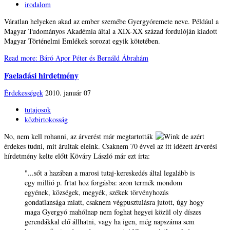
irodalom
Váratlan helyeken akad az ember szemébe Gyergyóremete neve. Például a
Magyar Tudományos Akadémia által a XIX-XX század fordulóján kiadott
Magyar Történelmi Emlékek sorozat egyik kötetében.
Read more: Báró Apor Péter és Bernáld Ábrahám
Faeladási hirdetmény
Érdekességek
2010. január 07
tutajosok
közbirtokosság
No, nem kell rohanni, az árverést már megtartották
de azért
érdekes tudni, mit árultak eleink. Csaknem 70 évvel az itt idézett árverési
hírdetmény kelte előtt Köváry László már ezt írta:
"...sőt a hazában a marosi tutaj-kereskedés által legalább is
egy millió p. frtat hoz forgásba: azon termék mondom
egyének, községek, megyék, székek törvényhozás
gondatlansága miatt, csaknem végpusztulásra jutott, úgy hogy
maga Gyergyó mahólnap nem foghat hegyei közül oly díszes
gerendákkal elő állhatni, vagy ha igen, még napszáma sem