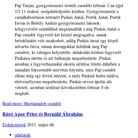
Pap Tarján, gyergyóremetei örsbéli csendőrt február 2-án éjjel
1/2 11 órakor, szolgálatteljesítés közben, Gyergyóremetén a
csendháborításon tettenért Puskás Antal, Portik Antal, Portik
István és Bobély András gyergyóremetei lakosok
lefegyverzési szándékkal megtámadták s mig Puskás Antal a
Pap csendőr fegyverét két kézzel megragadva, annak
birtoklásáért vele tusakodott, addig Puskás társai egy közeli
udvarba futva, onnan dorongokkal dobálták meg Pap
csendőrt, ki válságos helyzetébe, dulakodás közben fegyverét
Puskásra sütötte és azt balkarján megsebesítette. Puskás
azonban a fegyverhasználat okozta sérülése feletti dühében a
támadást fokozottabb mérvben folytatta, mire Pap csendőr
ellene még egy lövést intézett, a mely Puskást hasba találva,
életveszélyesen megsebesitette. Puskás orvosi ápolás alá
vétetett, azonban sérülései következtében február 5-én
meghalt.
Read more: Megtámadott csendőr
Báró Apor Péter és Bernáld Ábrahám
Érdekességek
2013. május 06
adattárak