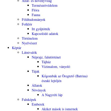
Állat- és növényvilág
Természetvédelem
Flóra
Fauna
Földtudományok
Folklór
Itt gyűjtötték
Kapcsolódó adatok
Történelem
Nyelvészet
Képtár
Látnivalók
Néprajz, falutörténet
Tájház
Vízimalom, ványoló
Tájak
Kőgombák az Öregtető (Batrina)
északi lejtőjén
Állatok
Növények
A Nagyréti láp
Faluképek
Emberek
Akiket mások is ismernek