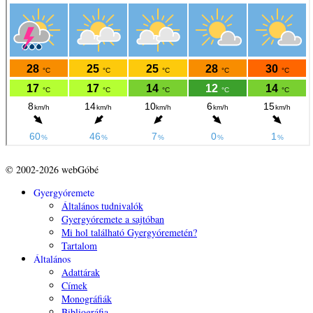
© 2002-2026 webGóbé
Gyergyóremete
Általános tudnivalók
Gyergyóremete a sajtóban
Mi hol található Gyergyóremetén?
Tartalom
Általános
Adattárak
Címek
Monográfiák
Bibliográfia