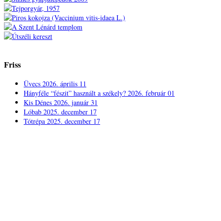
Friss
Üvecs
2026. április 11
Hányféle “fészit” használt a székely?
2026. február 01
Kis Dénes
2026. január 31
Lóbab
2025. december 17
Tótrépa
2025. december 17