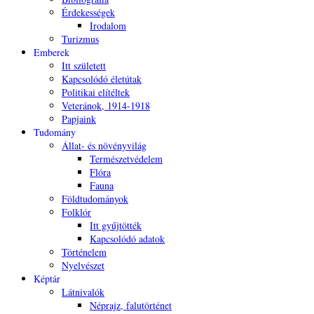
Érdekességek
Irodalom
Turizmus
Emberek
Itt született
Kapcsolódó életútak
Politikai elítéltek
Veteránok, 1914-1918
Papjaink
Tudomány
Állat- és növényvilág
Természetvédelem
Flóra
Fauna
Földtudományok
Folklór
Itt gyűjtötték
Kapcsolódó adatok
Történelem
Nyelvészet
Képtár
Látnivalók
Néprajz, falutörténet