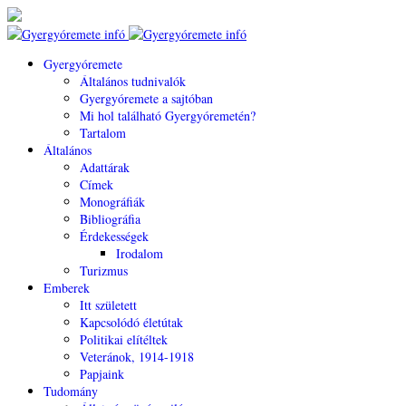
Gyergyóremete
Általános tudnivalók
Gyergyóremete a sajtóban
Mi hol található Gyergyóremetén?
Tartalom
Általános
Adattárak
Címek
Monográfiák
Bibliográfia
Érdekességek
Irodalom
Turizmus
Emberek
Itt született
Kapcsolódó életútak
Politikai elítéltek
Veteránok, 1914-1918
Papjaink
Tudomány