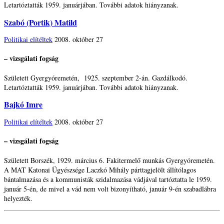
Letartóztatták 1959. januárjában. További adatok hiányzanak.
Szabó (Portik) Matild
Politikai elítéltek
2008. október 27
– vizsgálati fogság
Született Gyergyóremetén, 1925. szeptember 2-án. Gazdálkodó.
Letartóztatták 1959. januárjában. További adatok hiányzanak.
Bajkó Imre
Politikai elítéltek
2008. október 27
– vizsgálati fogság
Született Borszék, 1929. március 6. Fakitermelő munkás Gyergyóremetén.
A MAT Katonai Ügyészsége Laczkó Mihály párttagjelölt állítólagos
bántalmazása és a kommunisták szidalmazása vádjával tartóztatta le 1959.
január 5-én, de mivel a vád nem volt bizonyítható, január 9-én szabadlábra
helyezték.