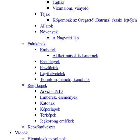
Tájház
Vízimalom, ványoló
Tájak
Kőgombák az Öregtető (Batrina) északi lejtőjén
Állatok
Növények
A Nagyréti láp
Faluképek
Emberek
Akiket mások is ismernek
Események
Feszületek
Légifelvételek
Templom, temető, kápolnák
Régi képek
Árvíz - 1913
Emberek, események
Katonák
Képeslapok
Térképek
Jégkorong emlékek
Képzőművészet
Videók
Hivatalos kapcsolatok