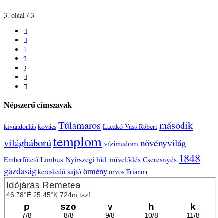
3. oldal / 3
1
2
3
Népszerű címszavak
Túlamaros
második
kivándorlás
kovács
Laczkó Vass Róbert
templom
világháború
növényvilág
vízimalom
1848
Nyírszegi híd
Limbus
művelődés
Cseresnyés
Emberfőtető
gazdaság
sajtó
örmény
kereskedő
orvos
Trianon