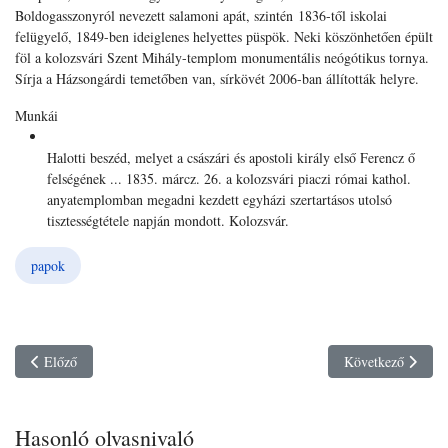
Boldogasszonyról nevezett salamoni apát, szintén 1836-től iskolai
felügyelő, 1849-ben ideiglenes helyettes püspök. Neki köszönhetően épült
föl a kolozsvári Szent Mihály-templom monumentális neógótikus tornya.
Sírja a Házsongárdi temetőben van, sírkövét 2006-ban állították helyre.
Munkái
Halotti beszéd, melyet a császári és apostoli király első Ferencz ő
felségének ... 1835. márcz. 26. a kolozsvári piaczi római kathol.
anyatemplomban megadni kezdett egyházi szertartásos utolsó
tisztességtétele napján mondott. Kolozsvár.
papok
Previous article: Kádár Sándor
Next article: Kedv
Előző
Következő
Hasonló olvasnivaló