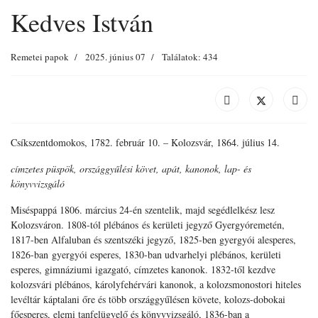
Kedves István
Remetei papok
2025. június 07
Találatok: 434
Csíkszentdomokos, 1782. február 10. – Kolozsvár, 1864. július 14.
címzetes püspök, országgyűlési követ, apát, kanonok, lap- és
könyvvizsgáló
Miséspappá 1806. március 24-én szentelik, majd segédlelkész lesz
Kolozsváron. 1808-tól plébános és kerületi jegyző Gyergyóremetén,
1817-ben Alfaluban és szentszéki jegyző, 1825-ben gyergyói alesperes,
1826-ban gyergyói esperes, 1830-ban udvarhelyi plébános, kerületi
esperes, gimnáziumi igazgató, címzetes kanonok. 1832-től kezdve
kolozsvári plébános, károlyfehérvári kanonok, a kolozsmonostori hiteles
levéltár káptalani őre és több országgyűlésen követe, kolozs-dobokai
főesperes, elemi tanfelügyelő és könyvvizsgáló, 1836-ban a