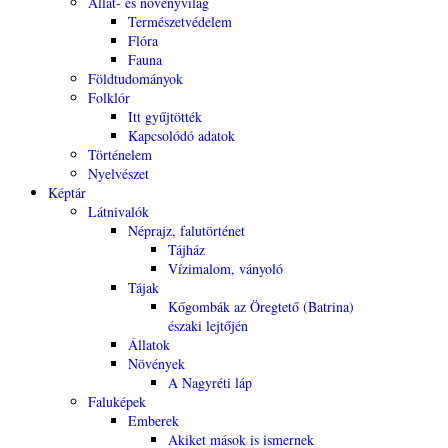
Állat- és növényvilág
Természetvédelem
Flóra
Fauna
Földtudományok
Folklór
Itt gyűjtötték
Kapcsolódó adatok
Történelem
Nyelvészet
Képtár
Látnivalók
Néprajz, falutörténet
Tájház
Vízimalom, ványoló
Tájak
Kőgombák az Öregtető (Batrina)
északi lejtőjén
Állatok
Növények
A Nagyréti láp
Faluképek
Emberek
Akiket mások is ismernek