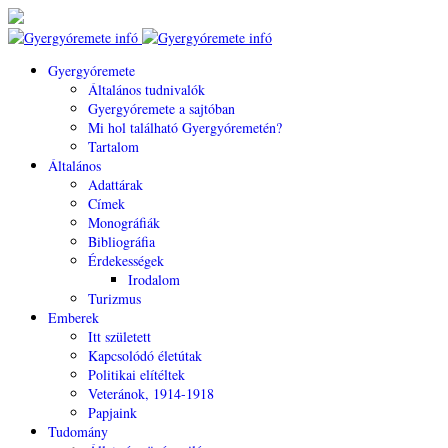
Gyergyóremete
Általános tudnivalók
Gyergyóremete a sajtóban
Mi hol található Gyergyóremetén?
Tartalom
Általános
Adattárak
Címek
Monográfiák
Bibliográfia
Érdekességek
Irodalom
Turizmus
Emberek
Itt született
Kapcsolódó életútak
Politikai elítéltek
Veteránok, 1914-1918
Papjaink
Tudomány