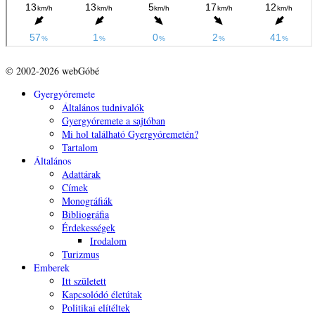
© 2002-2026 webGóbé
Gyergyóremete
Általános tudnivalók
Gyergyóremete a sajtóban
Mi hol található Gyergyóremetén?
Tartalom
Általános
Adattárak
Címek
Monográfiák
Bibliográfia
Érdekességek
Irodalom
Turizmus
Emberek
Itt született
Kapcsolódó életútak
Politikai elítéltek