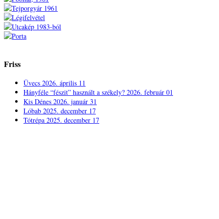
Friss
Üvecs
2026. április 11
Hányféle “fészit” használt a székely?
2026. február 01
Kis Dénes
2026. január 31
Lóbab
2025. december 17
Tótrépa
2025. december 17