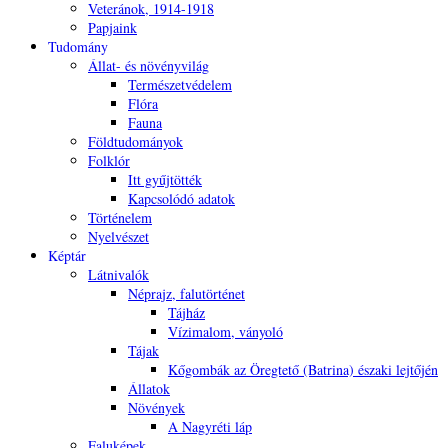
Veteránok, 1914-1918
Papjaink
Tudomány
Állat- és növényvilág
Természetvédelem
Flóra
Fauna
Földtudományok
Folklór
Itt gyűjtötték
Kapcsolódó adatok
Történelem
Nyelvészet
Képtár
Látnivalók
Néprajz, falutörténet
Tájház
Vízimalom, ványoló
Tájak
Kőgombák az Öregtető (Batrina) északi lejtőjén
Állatok
Növények
A Nagyréti láp
Faluképek