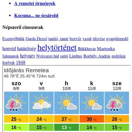
A remetei örmények
Kocsma... ne ócsárold
Népszerű címszavak
borvíz
vasút
Eszenyőbükk
Garda Dezső
tanító, tanár
tűzvész
gyapjúlepedő
helytörténet
honvéd
határőrség
Martonka
Bükkhavas
helynév
falunapok
Nyírszegi híd
sajtó
Limbus
Borbély András
politikai
1848
foglyok