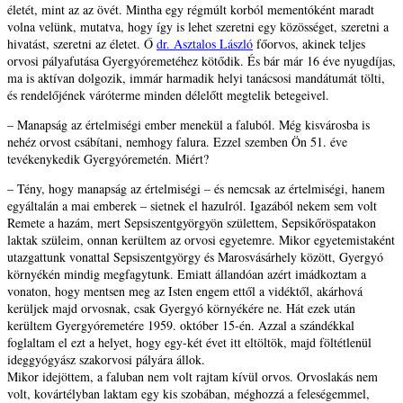
életét, mint az az övét. Mintha egy régmúlt korból mementóként maradt
volna velünk, mutatva, hogy így is lehet szeretni egy közösséget, szeretni a
hivatást, szeretni az életet. Ő
dr. Asztalos László
főorvos, akinek teljes
orvosi pályafutása Gyergyóremetéhez kötődik. És bár már 16 éve nyugdíjas,
ma is aktívan dolgozik, immár harmadik helyi tanácsosi mandátumát tölti,
és rendelőjének váróterme minden délelőtt megtelik betegeivel.
– Manapság az értelmiségi ember menekül a faluból. Még kisvárosba is
nehéz orvost csábítani, nemhogy falura. Ezzel szemben Ön 51. éve
tevékenykedik Gyergyóremetén. Miért?
– Tény, hogy manapság az értelmiségi – és nemcsak az értelmiségi, hanem
egyáltalán a mai emberek – sietnek el hazulról. Igazából nekem sem volt
Remete a hazám, mert Sepsiszentgyörgyön születtem, Sepsikőröspatakon
laktak szüleim, onnan kerültem az orvosi egyetemre. Mikor egyetemistaként
utazgattunk vonattal Sepsiszentgyörgy és Marosvásárhely között, Gyergyó
környékén mindig megfagytunk. Emiatt állandóan azért imádkoztam a
vonaton, hogy mentsen meg az Isten engem ettől a vidéktől, akárhová
kerüljek majd orvosnak, csak Gyergyó környékére ne. Hát ezek után
kerültem Gyergyóremetére 1959. október 15-én. Azzal a szándékkal
foglaltam el ezt a helyet, hogy egy-két évet itt eltöltök, majd föltétlenül
ideggyógyász szakorvosi pályára állok.
Mikor idejöttem, a faluban nem volt rajtam kívül orvos. Orvoslakás nem
volt, kovártélyban laktam egy kis szobában, méghozzá a feleségemmel,