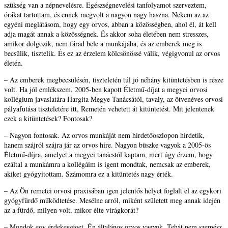
szükség van a népnevelésre. Egészségnevelési tanfolyamot szerveztem,
órákat tartottam, és ennek megvolt a nagyon nagy haszna. Nekem az az
egyéni meglátásom, hogy egy orvos, abban a közösségben, ahol él, át kell
adja magát annak a közösségnek. És akkor soha életében nem stresszes,
amikor dolgozik, nem fárad bele a munkájába, és az emberek meg is
becsülik, tisztelik. És ez az érzelem kölcsönössé válik, végigvonul az orvos
életén.
– Az emberek megbecsülésén, tiszteletén túl jó néhány kitüntetésben is része
volt. Ha jól emlékszem, 2005-ben kapott Életmű-díjat a megyei orvosi
kollégium javaslatára Hargita Megye Tanácsától, tavaly, az ötvenéves orvosi
pályafutása tiszteletére itt, Remetén vehetett át kitüntetést. Mit jelentenek
ezek a kitüntetések? Fontosak?
– Nagyon fontosak. Az orvos munkáját nem hirdetőoszlopon hirdetik,
hanem szájról szájra jár az orvos híre. Nagyon büszke vagyok a 2005-ös
Életmű-díjra, amelyet a megyei tanácstól kaptam, mert úgy érzem, hogy
ezáltal a munkámra a kollégáim is igent mondtak, nemcsak az emberek,
akiket gyógyítottam. Számomra ez a kitüntetés nagy érték.
– Az Ön remetei orvosi praxisában igen jelentős helyet foglalt el az egykori
gyógyfürdő működtetése. Mesélne arról, miként született meg annak idején
az a fürdő, milyen volt, mikor élte virágkorát?
– Mondok egy érdekességet. Én általános orvos vagyok. Tehát nem szemész,