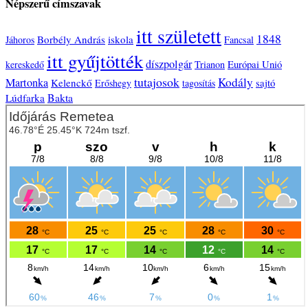
Népszerű címszavak
itt született
1848
Borbély András
iskola
Jáhoros
Fancsal
itt gyűjtötték
díszpolgár
Európai Unió
kereskedő
Trianon
tutajosok
Kodály
Martonka
Kelenckő
sajtó
Erőshegy
tagosítás
Bakta
Lúdfarka