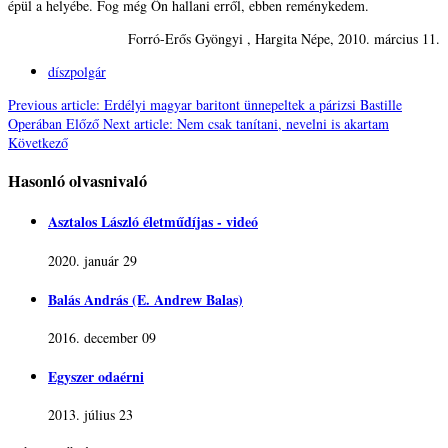
épül a helyébe. Fog még Ön hallani erről, ebben reménykedem.
Forró-Erős Gyöngyi
, Hargita Népe, 2010. március 11.
díszpolgár
Previous article: Erdélyi magyar baritont ünnepeltek a párizsi Bastille
Operában
Előző
Next article: Nem csak tanítani, nevelni is akartam
Következő
Hasonló olvasnivaló
Asztalos László életműdíjas - videó
2020. január 29
Balás András (E. Andrew Balas)
2016. december 09
Egyszer odaérni
2013. július 23