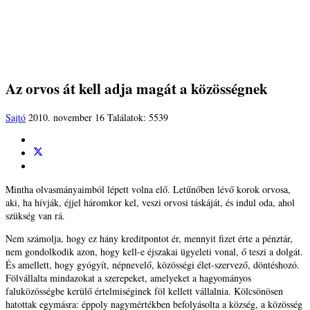
Az orvos át kell adja magát a közösségnek
Sajtó
2010. november 16
Találatok: 5539
Mintha olvasmányaimból lépett volna elő. Letűnőben lévő korok orvosa,
aki, ha hívják, éjjel háromkor kel, veszi orvosi táskáját, és indul oda, ahol
szükség van rá.
Nem számolja, hogy ez hány kreditpontot ér, mennyit fizet érte a pénztár,
nem gondolkodik azon, hogy kell-e éjszakai ügyeleti vonal, ő teszi a dolgát.
És amellett, hogy gyógyít, népnevelő, közösségi élet-szervező, döntéshozó.
Fölvállalta mindazokat a szerepeket, amelyeket a hagyományos
faluközösségbe kerülő értelmiséginek föl kellett vállalnia. Kölcsönösen
hatottak egymásra: éppoly nagymértékben befolyásolta a község, a közösség