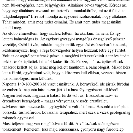
nem fül-orr-gégész, nem belgyógyász. Általános orvos vagyok. Kérdés az,
hogy egy általános orvosnak mi tartozik a munkakörébe, mi az ő feladata
tulajdonképpen? Erre azt mondja az egyszerű szóhasználat, hogy általános.
Tehát minden, amit meg tudsz csinálni. És amit nem tudsz megcsinálni,
tanuld meg.
Az előbb elmeséltem, hogy szülész lettem, ha akartam, ha nem. És így
lettem balneológus is. Az egykori gyergyói nyugdíjas önsegélyző pénztár
vezetője, Csibi István, miután megismertük egymást és összebarátkoztunk,
kezdeményezte, hogy a régi borvízgödör helyén hozzunk létre egy fürdőt.
Volt az önsegítő pénztárnak pénze, a meglévő infrastruktúrát a tanács átadta
nekik, és ők építették fel a 14 kádas fürdőt. Persze, már az építésnél sok
tanácsot kellett adjak, tehát meg kellett tanulnom a balneológiát. Mikor kész
lett a fürdő, egyértelmű volt, hogy a körorvos kell ellássa, vezesse, hiszen
ide balneológust nem küldtek.
Naponta 140-160-200 kád vizet csináltunk. A környékről ide jártak fürödni
az emberek, naponta háromszor járt ki a busz Gyergyószentmiklósról.
Nagyon kedvező, nagyszerű hatású fürdő volt az. Elsősorban szív- és
érrendszeri betegségek – magas vérnyomás, visszér, érszűkület,
szívkoszorúér-meszesedés – gyógyítására volt alkalmas. Hasonló a terápia a
borszéki, tusnádfürdői, kovásznai terápiához, mert ezek a vizek geológiailag
rokonok egymással.
Most teljesen meg van rongálódva a fürdő. A változások után egészen
tönkrement. Remélem, lesz majd reneszánsza, gyönyörű nagy fürdőtelep