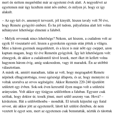
mert én siettem megnősülni már az egyetemi évek alatt. A negyedévet az
egyetemen már úgy kezdtem mint nős ember, és milyen jó, hogy ez így
alakult.
– Az egy-két év, amennyit tervezett, jól kinyúlt, hiszen tavaly volt 50 éve,
hogy Remete gyógyító embere. És ha jól tudom, pályafutása alatt lett volna
néhányszor lehetősége elmenni a faluból.
– Melyik orvosnak nincs lehetősége? Nekem, azt hiszem, a családom volt az
egyik fő visszatartó erő, hiszen a gyerekeim egymás után jöttek a világra.
Mire a három gyermek megszületett, és a kicsi is már nőtt egy cseppet, azon
kaptam magam, hogy tíz éve Remetén gyógyítok. Így két lehetőségem volt:
elmegyek, de akkor a családomtól távol leszek, mert őket itt kellett volna
hagynom három évig, amíg szakosodom, vagy itt maradok. Én az utóbbit
választottam.
A másik ok, amiért maradtam, talán az volt, hogy megragadott Remete
népének elhagyatottsága, rossz egészségi állapota, és az, hogy mennyire rá
voltak szorulva az orvos segítségére. Akkor Remetén 220-240 újszülött
született egy évben. Sok-sok éven keresztül ilyen magas volt a születési
arányszám. Volt akkor egy tízágyas szülőotthon a faluban. Egyszer csak
szóltak, hogy doktor úr, tessék jönni, mert szülő asszony van. Hová? –
kérdeztem. Hát a szülőotthonba – mondták. El tetszik képzelni egy fiatal
orvost, aki akkor jött az egyetemről, látott két szülést életében, de nem
vezetett le egyet sem, mert az egyetemen csak bemutatták, néztük és tátottuk