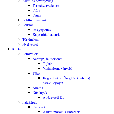
Állat- és növényvilág
Természetvédelem
Flóra
Fauna
Földtudományok
Folklór
Itt gyűjtötték
Kapcsolódó adatok
Történelem
Nyelvészet
Képtár
Látnivalók
Néprajz, falutörténet
Tájház
Vízimalom, ványoló
Tájak
Kőgombák az Öregtető (Batrina)
északi lejtőjén
Állatok
Növények
A Nagyréti láp
Faluképek
Emberek
Akiket mások is ismernek