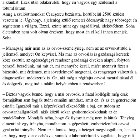
a szánkat. Ezek után odakerülök, hogy én vagyok egy szülésnél a
tótumfaktum.
Amíg a szülőotthonokat Ceauşescu bezáratta, körülbelül 2500 szülést
vezettem le. Úgyhogy, a jelenleg szülő remetei édesanyák nagy többségét én
segítettem a világra. Ezzel, szinte mint egy ragadállyal, idekötődtem. Soha
életemben nem volt olyan érzésem, hogy most én el kell innen menjek.
Soha.
– Manapság már nem az az orvos-személyiség, nem az az orvos-attitűd a
jellemző, amelyet Ön képvisel. Ma már az orvoslás is gazdasági keretek
közé szorult, az egészségügyi rendszer gazdasági elveken alapul, folyton
pénzről beszélünk, mi mit ér, mi mennyibe kerül, miért mennyit fizet a
biztosító, mit érdemes, mit jövedelmező megtenni, és rengeteget változtak a
diagnosztikai módszerek is. Ön, aki még a régifajta orvosi mentalitással él
és dolgozik, meg tudja találni helyét ebben a rendszerben?
– Biztos vagyok benne, hogy a mai orvosok, a fiatal kollégák még csak
formájában sem fogják tudni csinálni mindazt, amit én, és az én generációm
csinált. Igazából már a képzésüknél elkezdődik a baj, ezt tudom az
orvostanhallgatóktól, akik közül sokan gyakornokoskodnak az én
rendelőmben. Mondják néha, hogy ők ilyesmit még nem is láttak. Tényleg
elmentünk egy irányba, mondhatom, a gépesített, embertelenített orvosi
gyakorlat irányába. Nem az a fontos, hogy a beteget megvizsgáljam, hanem
az, hogy meg van-e echózva, vannak-e laboratóriumi vizsgálatai, hogy mit