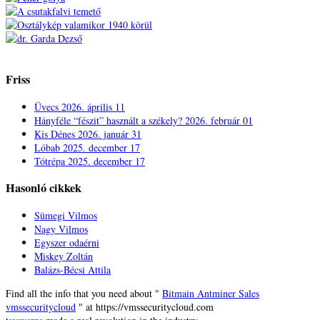
Friss
Üvecs
2026. április 11
Hányféle “fészit” használt a székely?
2026. február 01
Kis Dénes
2026. január 31
Lóbab
2025. december 17
Tótrépa
2025. december 17
Hasonló cikkek
Sümegi Vilmos
Nagy Vilmos
Egyszer odaérni
Miskey Zoltán
Balázs-Bécsi Attila
Find all the info that you need about "
Bitmain Antminer Sales
vmssecuritycloud
" at https://vmssecuritycloud.com