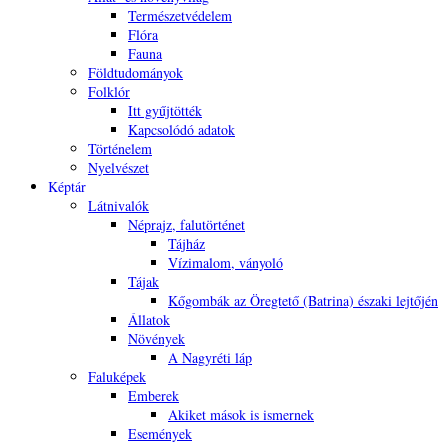
Természetvédelem
Flóra
Fauna
Földtudományok
Folklór
Itt gyűjtötték
Kapcsolódó adatok
Történelem
Nyelvészet
Képtár
Látnivalók
Néprajz, falutörténet
Tájház
Vízimalom, ványoló
Tájak
Kőgombák az Öregtető (Batrina) északi lejtőjén
Állatok
Növények
A Nagyréti láp
Faluképek
Emberek
Akiket mások is ismernek
Események