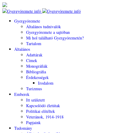
Gyergyóremete
Általános tudnivalók
Gyergyóremete a sajtóban
Mi hol található Gyergyóremetén?
Tartalom
Általános
Adattárak
Címek
Monográfiák
Bibliográfia
Érdekességek
Irodalom
Turizmus
Emberek
Itt született
Kapcsolódó életútak
Politikai elítéltek
Veteránok, 1914-1918
Papjaink
Tudomány