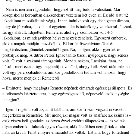
– Nem is mertem rágondolni, hogy ezt itt meg tudom valósítani. Már
középiskolás koromban diákzenekart vezettem két éven át. Ez idő alatt 42
lakodalmat muzsikáltunk végig. Innen indulva volt egy dédelgetett álmom,
hogy de jó volna, ha valahol egyetem után is tudnék egy zenekarral játszani.
És így alakult. Idejöttem Remetére, ahol egy szombaton volt 4-5
lakodalom, és mindegyikben helyi zenészek zenéltek. Egyszerű emberek,
akik a maguk módján muzsikáltak. Ekkor én összehívtam őket és
megkérdeztem: jönnétek zenélni? Igen. Na, ha igen, akkor gyertek és
próbáljuk meg. A ditrói Petres Ignác tanító bácsi, nyugodjék, nagy zenész
volt. Ő volt a szakmai támogatónk. Mondta nekem, Lacikám, fiam, ne
búsulj, mert ezeket úgy megtanítjuk zenélni, ahogy kell. Ezek után már nem
volt egy perc szabadidőm, amikor gondolkodni tudtam volna azon, hogy
hová, merre menjek el Remetéről.
– Említette, hogy megfogta Remete népének elmaradt egészségi állapota. Ez
a felismerés késztette arra, hogy egészségnevelő, népnevelő tevékenységbe
is fogjon?
– Igen. Tragédia volt az, amit találtam, amikor frissen végzett orvosként
megérkeztem Remetére. Mit mondjak: magas volt az analfabéták száma is –
csak vissza kell gondolni az ötven évvel ezelőtti állapotokra –, és voltak
olyan emberek a falunak egyes részein, akik életükben nem jártak a falu
határán kívül. Tehát ennyire elmaradottak voltak. Láttam, hogy föltétlenül