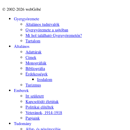
© 2002-2026 webGóbé
Gyergyóremete
Általános tudnivalók
Gyergyóremete a sajtóban
Mi hol található Gyergyóremetén?
Tartalom
Általános
Adattárak
Címek
Monográfiák
Bibliográfia
Érdekességek
Irodalom
Turizmus
Emberek
Itt született
Kapcsolódó életútak
Politikai elítéltek
Veteránok, 1914-1918
Papjaink
Tudomány
Állat- és növényvilág