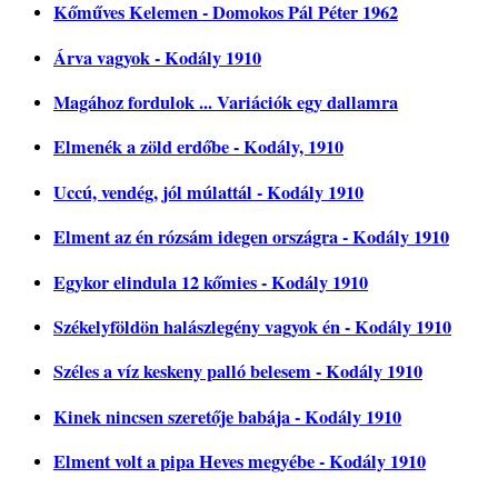
Kőműves Kelemen - Domokos Pál Péter 1962
Árva vagyok - Kodály 1910
Magához fordulok ... Variációk egy dallamra
Elmenék a zöld erdőbe - Kodály, 1910
Uccú, vendég, jól múlattál - Kodály 1910
Elment az én rózsám idegen országra - Kodály 1910
Egykor elindula 12 kőmies - Kodály 1910
Székelyföldön halászlegény vagyok én - Kodály 1910
Széles a víz keskeny palló belesem - Kodály 1910
Kinek nincsen szeretője babája - Kodály 1910
Elment volt a pipa Heves megyébe - Kodály 1910