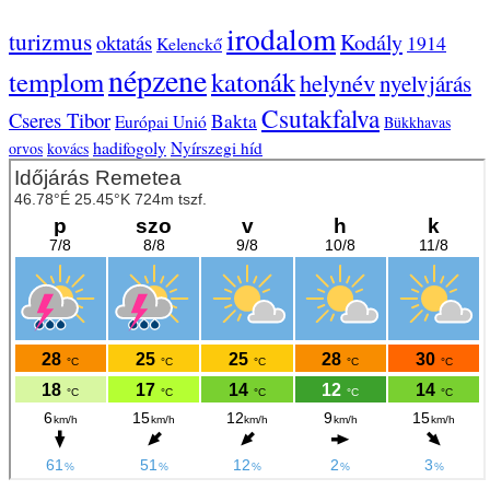
irodalom
turizmus
Kodály
oktatás
1914
Kelenckő
népzene
templom
katonák
helynév
nyelvjárás
Csutakfalva
Cseres Tibor
Bakta
Európai Unió
Bükkhavas
hadifogoly
Nyírszegi híd
orvos
kovács