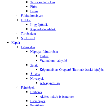
Természetvédelem
Flóra
Fauna
Földtudományok
Folklór
Itt gyűjtötték
Kapcsolódó adatok
Történelem
Nyelvészet
Képtár
Látnivalók
Néprajz, falutörténet
Tájház
Vízimalom, ványoló
Tájak
Kőgombák az Öregtető (Batrina) északi lejtőjén
Állatok
Növények
A Nagyréti láp
Faluképek
Emberek
Akiket mások is ismernek
Események
Feszületek