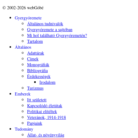
© 2002-2026 webGóbé
Gyergyóremete
Általános tudnivalók
Gyergyóremete a sajtóban
Mi hol található Gyergyóremetén?
Tartalom
Általános
Adattárak
Címek
Monográfiák
Bibliográfia
Érdekességek
Irodalom
Turizmus
Emberek
Itt született
Kapcsolódó életútak
Politikai elítéltek
Veteránok, 1914-1918
Papjaink
Tudomány
Állat- és növényvilág