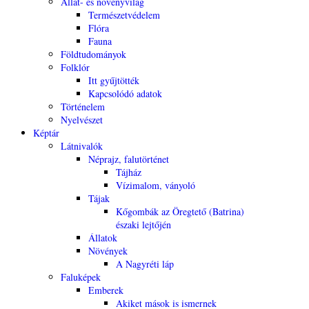
Állat- és növényvilág
Természetvédelem
Flóra
Fauna
Földtudományok
Folklór
Itt gyűjtötték
Kapcsolódó adatok
Történelem
Nyelvészet
Képtár
Látnivalók
Néprajz, falutörténet
Tájház
Vízimalom, ványoló
Tájak
Kőgombák az Öregtető (Batrina)
északi lejtőjén
Állatok
Növények
A Nagyréti láp
Faluképek
Emberek
Akiket mások is ismernek