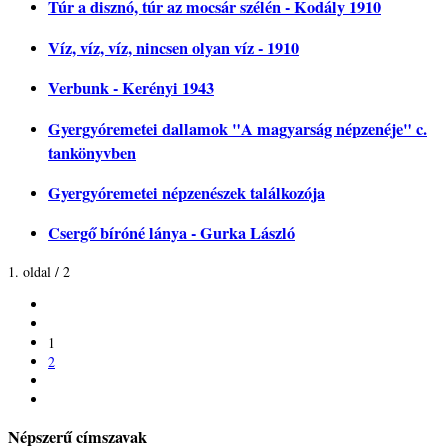
Túr a disznó, túr az mocsár szélén - Kodály 1910
Víz, víz, víz, nincsen olyan víz - 1910
Verbunk - Kerényi 1943
Gyergyóremetei dallamok "A magyarság népzenéje" c.
tankönyvben
Gyergyóremetei népzenészek találkozója
Csergő bíróné lánya - Gurka László
1. oldal / 2
1
2
Népszerű címszavak