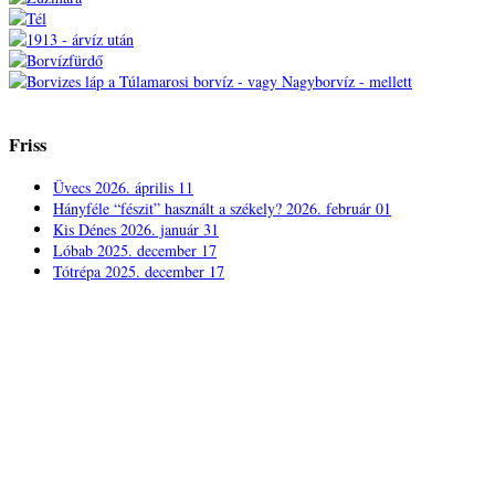
Friss
Üvecs
2026. április 11
Hányféle “fészit” használt a székely?
2026. február 01
Kis Dénes
2026. január 31
Lóbab
2025. december 17
Tótrépa
2025. december 17