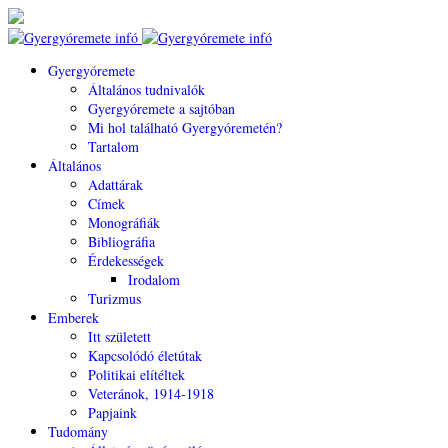
Gyergyóremete
Általános tudnivalók
Gyergyóremete a sajtóban
Mi hol található Gyergyóremetén?
Tartalom
Általános
Adattárak
Címek
Monográfiák
Bibliográfia
Érdekességek
Irodalom
Turizmus
Emberek
Itt született
Kapcsolódó életútak
Politikai elítéltek
Veteránok, 1914-1918
Papjaink
Tudomány