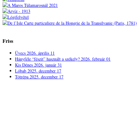
Friss
Üvecs
2026. április 11
Hányféle “fészit” használt a székely?
2026. február 01
Kis Dénes
2026. január 31
Lóbab
2025. december 17
Tótrépa
2025. december 17