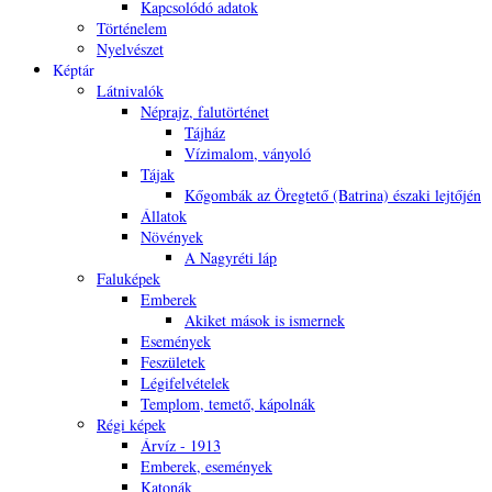
Kapcsolódó adatok
Történelem
Nyelvészet
Képtár
Látnivalók
Néprajz, falutörténet
Tájház
Vízimalom, ványoló
Tájak
Kőgombák az Öregtető (Batrina) északi lejtőjén
Állatok
Növények
A Nagyréti láp
Faluképek
Emberek
Akiket mások is ismernek
Események
Feszületek
Légifelvételek
Templom, temető, kápolnák
Régi képek
Árvíz - 1913
Emberek, események
Katonák