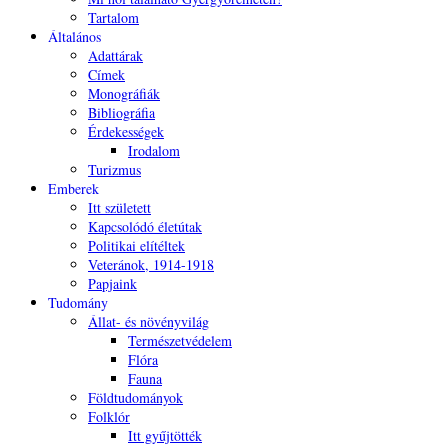
Tartalom
Általános
Adattárak
Címek
Monográfiák
Bibliográfia
Érdekességek
Irodalom
Turizmus
Emberek
Itt született
Kapcsolódó életútak
Politikai elítéltek
Veteránok, 1914-1918
Papjaink
Tudomány
Állat- és növényvilág
Természetvédelem
Flóra
Fauna
Földtudományok
Folklór
Itt gyűjtötték