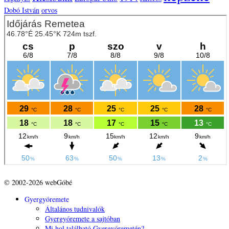
Dobó István
orvos
© 2002-2026 webGóbé
Gyergyóremete
Általános tudnivalók
Gyergyóremete a sajtóban
Mi hol található Gyergyóremetén?