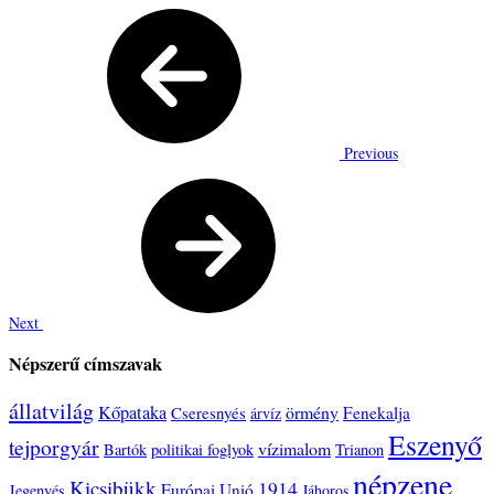
Previous
Next
Népszerű címszavak
állatvilág
Kőpataka
örmény
Cseresnyés
Fenekalja
árvíz
Eszenyő
tejporgyár
vízimalom
Bartók
politikai foglyok
Trianon
népzene
Kicsibükk
1914
Európai Unió
Jegenyés
Jáhoros