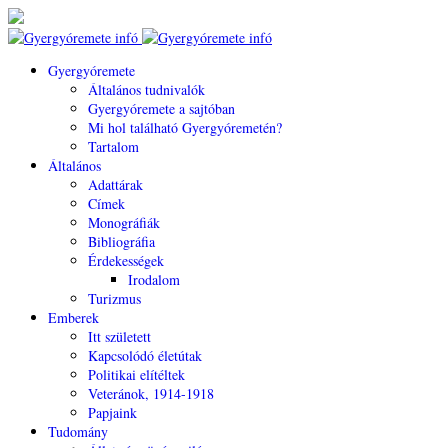
Gyergyóremete
Általános tudnivalók
Gyergyóremete a sajtóban
Mi hol található Gyergyóremetén?
Tartalom
Általános
Adattárak
Címek
Monográfiák
Bibliográfia
Érdekességek
Irodalom
Turizmus
Emberek
Itt született
Kapcsolódó életútak
Politikai elítéltek
Veteránok, 1914-1918
Papjaink
Tudomány