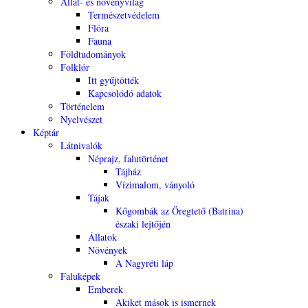
Állat- és növényvilág
Természetvédelem
Flóra
Fauna
Földtudományok
Folklór
Itt gyűjtötték
Kapcsolódó adatok
Történelem
Nyelvészet
Képtár
Látnivalók
Néprajz, falutörténet
Tájház
Vízimalom, ványoló
Tájak
Kőgombák az Öregtető (Batrina)
északi lejtőjén
Állatok
Növények
A Nagyréti láp
Faluképek
Emberek
Akiket mások is ismernek