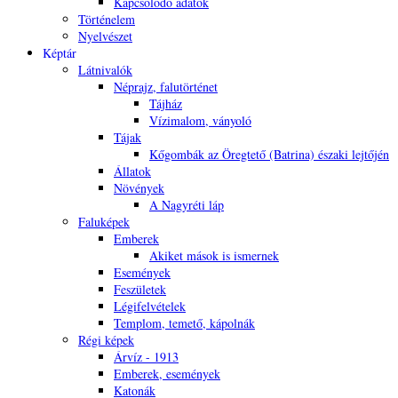
Kapcsolódó adatok
Történelem
Nyelvészet
Képtár
Látnivalók
Néprajz, falutörténet
Tájház
Vízimalom, ványoló
Tájak
Kőgombák az Öregtető (Batrina) északi lejtőjén
Állatok
Növények
A Nagyréti láp
Faluképek
Emberek
Akiket mások is ismernek
Események
Feszületek
Légifelvételek
Templom, temető, kápolnák
Régi képek
Árvíz - 1913
Emberek, események
Katonák