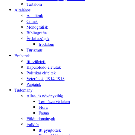
Tartalom
Általános
Adattárak
Címek
Monográfiák
Bibliográfia
Érdekességek
Irodalom
Turizmus
Emberek
Itt született
Kapcsolódó életútak
Politikai elítéltek
Veteránok, 1914-1918
Papjaink
Tudomány
Állat- és növényvilág
Természetvédelem
Flóra
Fauna
Földtudományok
Folklór
Itt gyűjtötték