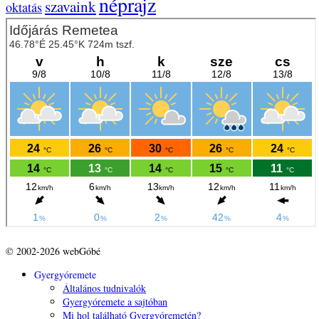
néprajz
szavaink
oktatás
© 2002-2026 webGóbé
Gyergyóremete
Általános tudnivalók
Gyergyóremete a sajtóban
Mi hol található Gyergyóremetén?