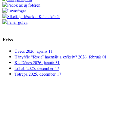
Friss
Üvecs
2026. április 11
Hányféle “fészit” használt a székely?
2026. február 01
Kis Dénes
2026. január 31
Lóbab
2025. december 17
Tótrépa
2025. december 17