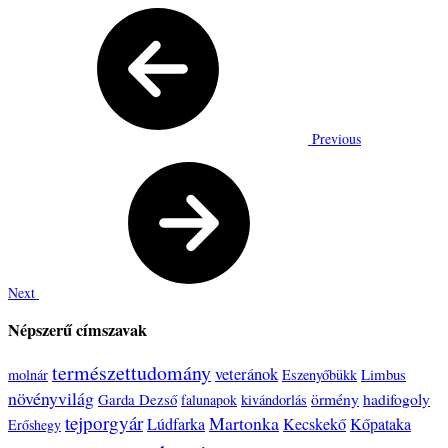
Previous
Next
Népszerű címszavak
természettudomány
veteránok
Limbus
molnár
Eszenyőbükk
növényvilág
örmény
hadifogoly
Garda Dezső
falunapok
kivándorlás
tejporgyár
Martonka
Lúdfarka
Kecskekő
Kőpataka
Erőshegy