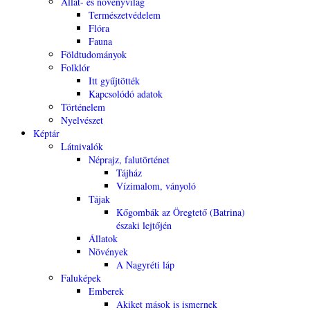
Állat- és növényvilág
Természetvédelem
Flóra
Fauna
Földtudományok
Folklór
Itt gyűjtötték
Kapcsolódó adatok
Történelem
Nyelvészet
Képtár
Látnivalók
Néprajz, falutörténet
Tájház
Vízimalom, ványoló
Tájak
Kőgombák az Öregtető (Batrina)
északi lejtőjén
Állatok
Növények
A Nagyréti láp
Faluképek
Emberek
Akiket mások is ismernek