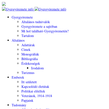
Gyergyóremete
Általános tudnivalók
Gyergyóremete a sajtóban
Mi hol található Gyergyóremetén?
Tartalom
Általános
Adattárak
Címek
Monográfiák
Bibliográfia
Érdekességek
Irodalom
Turizmus
Emberek
Itt született
Kapcsolódó életútak
Politikai elítéltek
Veteránok, 1914-1918
Papjaink
Tudomány