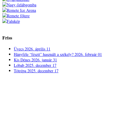
Friss
Üvecs
2026. április 11
Hányféle “fészit” használt a székely?
2026. február 01
Kis Dénes
2026. január 31
Lóbab
2025. december 17
Tótrépa
2025. december 17