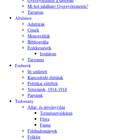
Gyergyóremete a sajtóban
Mi hol található Gyergyóremetén?
Tartalom
Általános
Adattárak
Címek
Monográfiák
Bibliográfia
Érdekességek
Irodalom
Turizmus
Emberek
Itt született
Kapcsolódó életútak
Politikai elítéltek
Veteránok, 1914-1918
Papjaink
Tudomány
Állat- és növényvilág
Természetvédelem
Flóra
Fauna
Földtudományok
Folklór