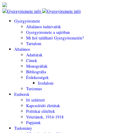
Gyergyóremete
Általános tudnivalók
Gyergyóremete a sajtóban
Mi hol található Gyergyóremetén?
Tartalom
Általános
Adattárak
Címek
Monográfiák
Bibliográfia
Érdekességek
Irodalom
Turizmus
Emberek
Itt született
Kapcsolódó életútak
Politikai elítéltek
Veteránok, 1914-1918
Papjaink
Tudomány