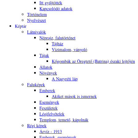
Itt gyűjtötték
Kapcsolódó adatok
Történelem
Nyelvészet
Képtár
Látnivalók
Néprajz, falutörténet
Tájház
Vízimalom, ványoló
Tájak
Kőgombák az Öregtető (Batrina) északi lejtőjén
Állatok
Növények
A Nagyréti láp
Faluképek
Emberek
Akiket mások is ismernek
Események
Feszületek
Légifelvételek
Templom, temető, kápolnák
Régi képek
Árvíz - 1913
Emberek, események