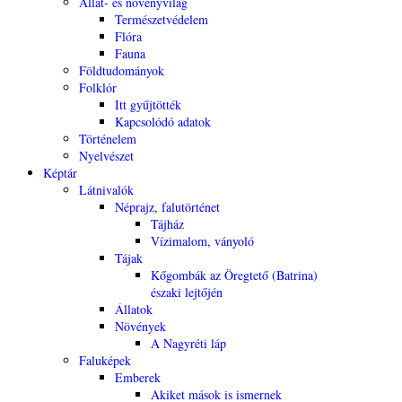
Állat- és növényvilág
Természetvédelem
Flóra
Fauna
Földtudományok
Folklór
Itt gyűjtötték
Kapcsolódó adatok
Történelem
Nyelvészet
Képtár
Látnivalók
Néprajz, falutörténet
Tájház
Vízimalom, ványoló
Tájak
Kőgombák az Öregtető (Batrina)
északi lejtőjén
Állatok
Növények
A Nagyréti láp
Faluképek
Emberek
Akiket mások is ismernek