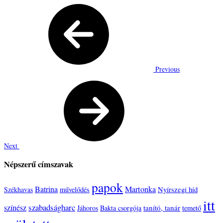
Previous
Next
Népszerű címszavak
papok
Batrina
Martonka
Nyírszegi híd
Székhavas
művelődés
itt
szabadságharc
színész
tanító, tanár
Jáhoros
Bakta csorgója
temető