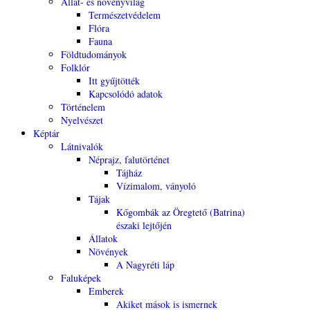
Állat- és növényvilág
Természetvédelem
Flóra
Fauna
Földtudományok
Folklór
Itt gyűjtötték
Kapcsolódó adatok
Történelem
Nyelvészet
Képtár
Látnivalók
Néprajz, falutörténet
Tájház
Vízimalom, ványoló
Tájak
Kőgombák az Öregtető (Batrina)
északi lejtőjén
Állatok
Növények
A Nagyréti láp
Faluképek
Emberek
Akiket mások is ismernek