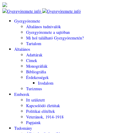
Gyergyóremete
Általános tudnivalók
Gyergyóremete a sajtóban
Mi hol található Gyergyóremetén?
Tartalom
Általános
Adattárak
Címek
Monográfiák
Bibliográfia
Érdekességek
Irodalom
Turizmus
Emberek
Itt született
Kapcsolódó életútak
Politikai elítéltek
Veteránok, 1914-1918
Papjaink
Tudomány