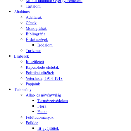
Mi hol található Gyergyóremetén?
Tartalom
Általános
Adattárak
Címek
Monográfiák
Bibliográfia
Érdekességek
Irodalom
Turizmus
Emberek
Itt született
Kapcsolódó életútak
Politikai elítéltek
Veteránok, 1914-1918
Papjaink
Tudomány
Állat- és növényvilág
Természetvédelem
Flóra
Fauna
Földtudományok
Folklór
Itt gyűjtötték