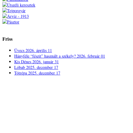
Friss
Üvecs
2026. április 11
Hányféle “fészit” használt a székely?
2026. február 01
Kis Dénes
2026. január 31
Lóbab
2025. december 17
Tótrépa
2025. december 17