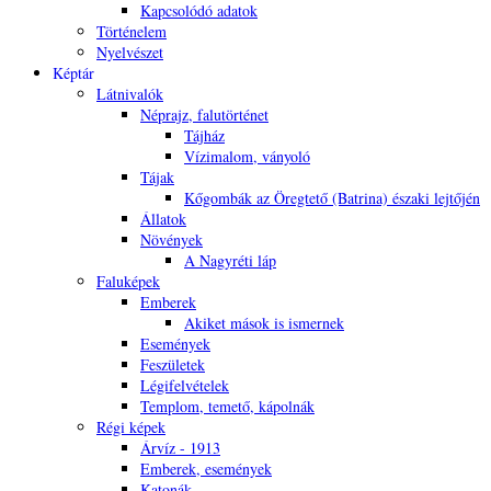
Kapcsolódó adatok
Történelem
Nyelvészet
Képtár
Látnivalók
Néprajz, falutörténet
Tájház
Vízimalom, ványoló
Tájak
Kőgombák az Öregtető (Batrina) északi lejtőjén
Állatok
Növények
A Nagyréti láp
Faluképek
Emberek
Akiket mások is ismernek
Események
Feszületek
Légifelvételek
Templom, temető, kápolnák
Régi képek
Árvíz - 1913
Emberek, események
Katonák