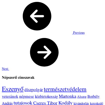
Previous
Next
Népszerű címszavak
Eszenyő
természetvédelem
díszpolgár
Martonka
veteránok
népmese
közbirtokosság
Borbély
Alszeg
tutajosok
Kodály
Cseres Tibor
András
kivándorlás
kereskedő