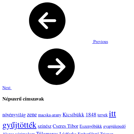
Previous
Next
Népszerű címszavak
itt
zene
1848
Kicsibükk
növényvilág
macska-arany
tervek
gyűjtötték
Cseres Tibor
színész
Eszenyőbükk
gyapjúlepedő
Túlamaros
vízimalom
Lúdfarka
Alszeg
Emberfőtető
Trianon