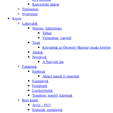
Kapcsolódó adatok
Történelem
Nyelvészet
Képtár
Látnivalók
Néprajz, falutörténet
Tájház
Vízimalom, ványoló
Tájak
Kőgombák az Öregtető (Batrina) északi lejtőjén
Állatok
Növények
A Nagyréti láp
Faluképek
Emberek
Akiket mások is ismernek
Események
Feszületek
Légifelvételek
Templom, temető, kápolnák
Régi képek
Árvíz - 1913
Emberek, események