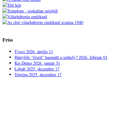
Friss
Üvecs
2026. április 11
Hányféle “fészit” használt a székely?
2026. február 01
Kis Dénes
2026. január 31
Lóbab
2025. december 17
Tótrépa
2025. december 17