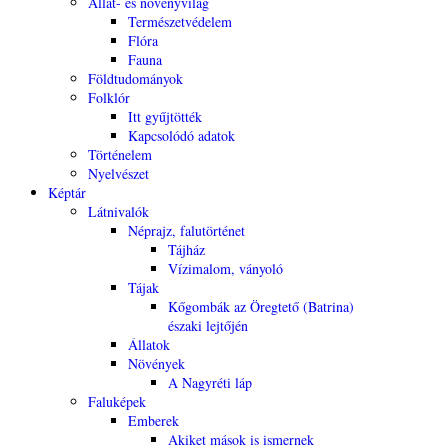
Állat- és növényvilág
Természetvédelem
Flóra
Fauna
Földtudományok
Folklór
Itt gyűjtötték
Kapcsolódó adatok
Történelem
Nyelvészet
Képtár
Látnivalók
Néprajz, falutörténet
Tájház
Vízimalom, ványoló
Tájak
Kőgombák az Öregtető (Batrina)
északi lejtőjén
Állatok
Növények
A Nagyréti láp
Faluképek
Emberek
Akiket mások is ismernek