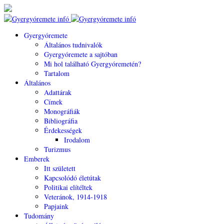
Gyergyóremete
Általános tudnivalók
Gyergyóremete a sajtóban
Mi hol található Gyergyóremetén?
Tartalom
Általános
Adattárak
Címek
Monográfiák
Bibliográfia
Érdekességek
Irodalom
Turizmus
Emberek
Itt született
Kapcsolódó életútak
Politikai elítéltek
Veteránok, 1914-1918
Papjaink
Tudomány