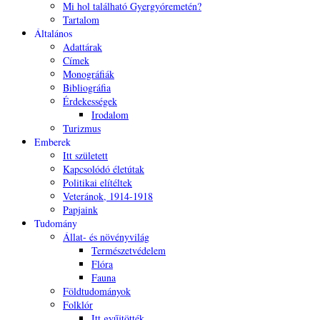
Mi hol található Gyergyóremetén?
Tartalom
Általános
Adattárak
Címek
Monográfiák
Bibliográfia
Érdekességek
Irodalom
Turizmus
Emberek
Itt született
Kapcsolódó életútak
Politikai elítéltek
Veteránok, 1914-1918
Papjaink
Tudomány
Állat- és növényvilág
Természetvédelem
Flóra
Fauna
Földtudományok
Folklór
Itt gyűjtötték