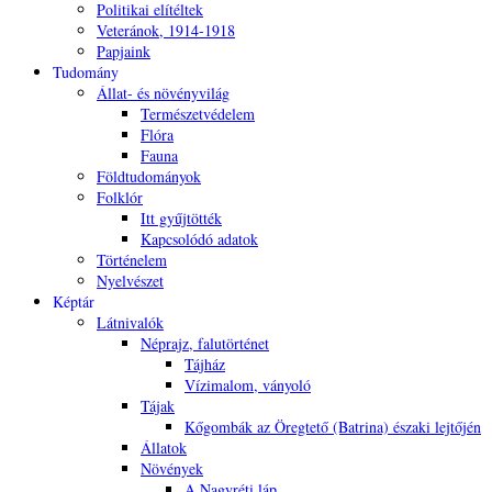
Politikai elítéltek
Veteránok, 1914-1918
Papjaink
Tudomány
Állat- és növényvilág
Természetvédelem
Flóra
Fauna
Földtudományok
Folklór
Itt gyűjtötték
Kapcsolódó adatok
Történelem
Nyelvészet
Képtár
Látnivalók
Néprajz, falutörténet
Tájház
Vízimalom, ványoló
Tájak
Kőgombák az Öregtető (Batrina) északi lejtőjén
Állatok
Növények
A Nagyréti láp