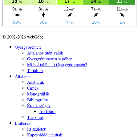
© 2002-2026 webGóbé
Gyergyóremete
Általános tudnivalók
Gyergyóremete a sajtóban
Mi hol található Gyergyóremetén?
Tartalom
Általános
Adattárak
Címek
Monográfiák
Bibliográfia
Érdekességek
Irodalom
Turizmus
Emberek
Itt született
Kapcsolódó életútak