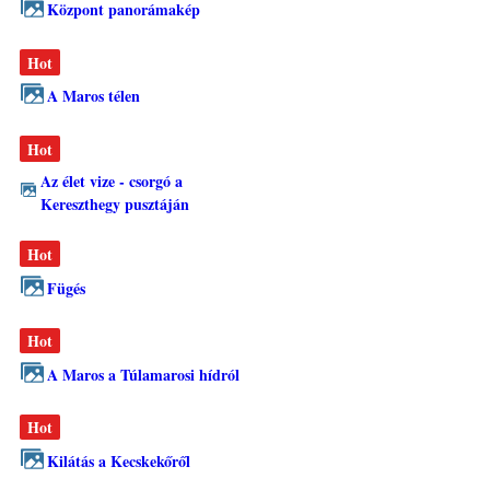
Központ panorámakép
Hot
A Maros télen
Hot
Az élet vize - csorgó a
Kereszthegy pusztáján
Hot
Fügés
Hot
A Maros a Túlamarosi hídról
Hot
Kilátás a Kecskekőről