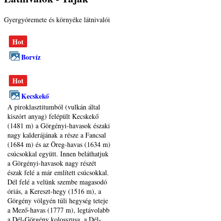
Gyergyóremete és környéke látnivalói
Hot
Borvíz
Hot
Kecskekő
A piroklasztitumból (vulkán által
kiszórt anyag) felépült Kecskekő
(1481 m) a Görgényi-havasok északi
nagy kalderájának a része a Fancsal
(1684 m) és az Öreg-havas (1634 m)
csúcsokkal együtt. Innen beláthatjuk
a Görgényi-havasok nagy részét
észak felé a már említett csúcsokkal.
Dél felé a velünk szembe magasodó
óriás, a Kereszt-hegy (1516 m), a
Görgény völgyén túli hegység teteje
a Mező-havas (1777 m), legtávolabb
a Dél-Görgény kolosszusa, a Dél-