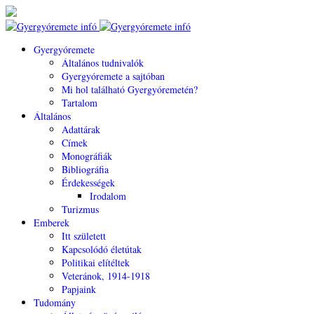
Gyergyóremete
Általános tudnivalók
Gyergyóremete a sajtóban
Mi hol található Gyergyóremetén?
Tartalom
Általános
Adattárak
Címek
Monográfiák
Bibliográfia
Érdekességek
Irodalom
Turizmus
Emberek
Itt született
Kapcsolódó életútak
Politikai elítéltek
Veteránok, 1914-1918
Papjaink
Tudomány