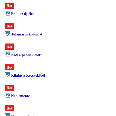
Hot
Épül az új élet
Hot
Túlamaros ködön át
Hot
Köd a papilak előtt
Hot
Kilátás a Kecskekőről
Hot
Naplemente
Hot