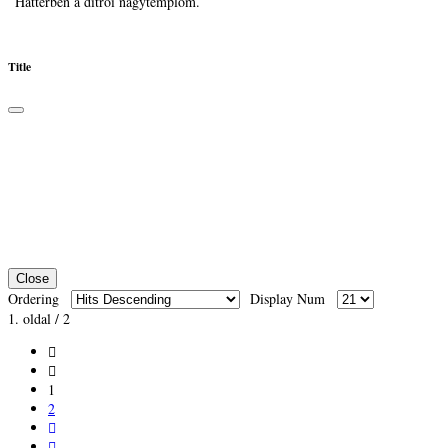
Háttérben a ditrói nagytemplom.
Title
Close
Ordering
Display Num
1. oldal / 2
1
2