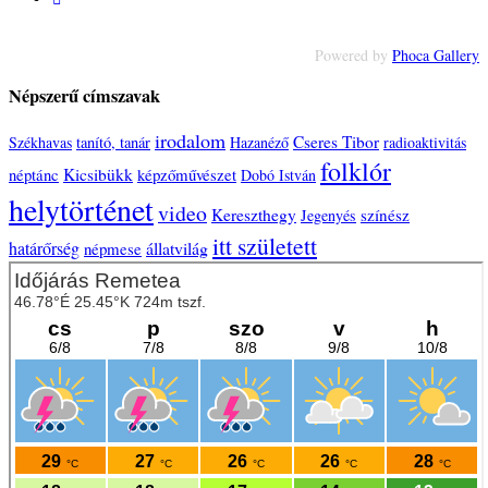
Powered by
Phoca Gallery
Népszerű címszavak
irodalom
Cseres Tibor
Székhavas
tanító, tanár
Hazanéző
radioaktivitás
folklór
néptánc
Kicsibükk
képzőművészet
Dobó István
helytörténet
video
Kereszthegy
színész
Jegenyés
itt született
határőrség
állatvilág
népmese