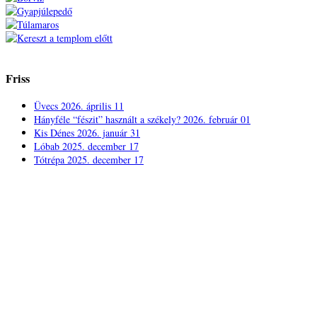
Friss
Üvecs
2026. április 11
Hányféle “fészit” használt a székely?
2026. február 01
Kis Dénes
2026. január 31
Lóbab
2025. december 17
Tótrépa
2025. december 17