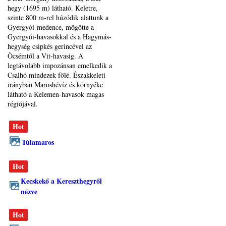
hegy (1695 m) látható. Keletre,
szinte 800 m-rel húzódik alattunk a
Gyergyói-medence, mögötte a
Gyergyói-havasokkal és a Hagymás-
hegység csipkés gerincével az
Öcsémtől a Vit-havasig. A
legtávolabb impozánsan emelkedik a
Csalhó mindezek fölé. Északkeleti
irányban Maroshévíz és környéke
látható a Kelemen-havasok magas
régiójával.
Hot
Túlamaros
Hot
Kecskekő a Kereszthegyről
nézve
Hot