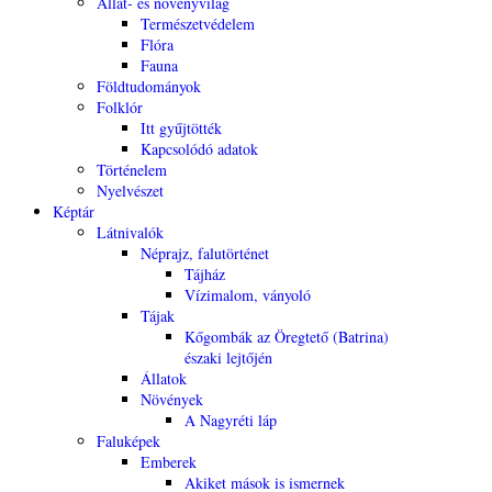
Állat- és növényvilág
Természetvédelem
Flóra
Fauna
Földtudományok
Folklór
Itt gyűjtötték
Kapcsolódó adatok
Történelem
Nyelvészet
Képtár
Látnivalók
Néprajz, falutörténet
Tájház
Vízimalom, ványoló
Tájak
Kőgombák az Öregtető (Batrina)
északi lejtőjén
Állatok
Növények
A Nagyréti láp
Faluképek
Emberek
Akiket mások is ismernek