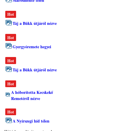
Marosmente télen
Hot
Táj a Bükk útjáról nézve
Hot
Gyergyóremete hegyei
Hot
Táj a Bükk útjáról nézve
Hot
A hóborította Kecskekő
Remetéről nézve
Hot
A Nyírszegi híd télen