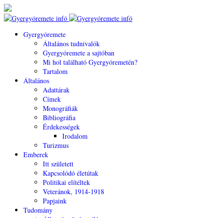
Gyergyóremete
Általános tudnivalók
Gyergyóremete a sajtóban
Mi hol található Gyergyóremetén?
Tartalom
Általános
Adattárak
Címek
Monográfiák
Bibliográfia
Érdekességek
Irodalom
Turizmus
Emberek
Itt született
Kapcsolódó életútak
Politikai elítéltek
Veteránok, 1914-1918
Papjaink
Tudomány