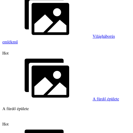
Világháborús
emlékmű
Hot
A fürdő épülete
A fürdő épülete
Hot