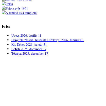
Friss
Üvecs
2026. április 11
Hányféle “fészit” használt a székely?
2026. február 01
Kis Dénes
2026. január 31
Lóbab
2025. december 17
Tótrépa
2025. december 17