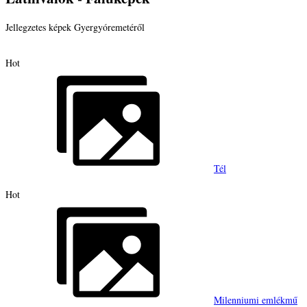
Jellegzetes képek Gyergyóremetéről
Hot
Tél
Hot
Milenniumi emlékmű