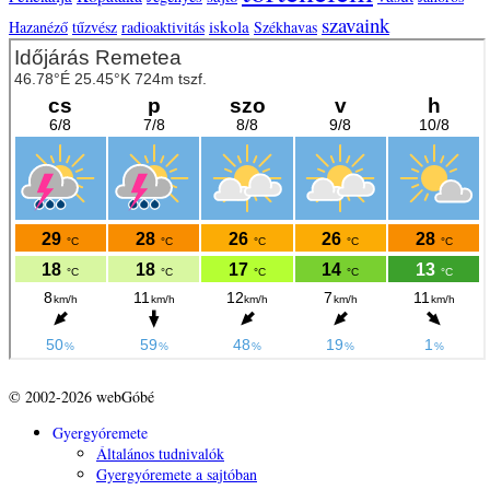
szavaink
iskola
Hazanéző
tűzvész
radioaktivitás
Székhavas
© 2002-2026 webGóbé
Gyergyóremete
Általános tudnivalók
Gyergyóremete a sajtóban