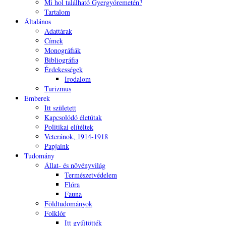
Mi hol található Gyergyóremetén?
Tartalom
Általános
Adattárak
Címek
Monográfiák
Bibliográfia
Érdekességek
Irodalom
Turizmus
Emberek
Itt született
Kapcsolódó életútak
Politikai elítéltek
Veteránok, 1914-1918
Papjaink
Tudomány
Állat- és növényvilág
Természetvédelem
Flóra
Fauna
Földtudományok
Folklór
Itt gyűjtötték