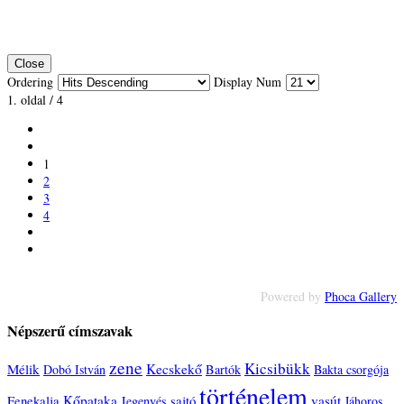
Close
Ordering
Display Num
1. oldal / 4
1
2
3
4
Powered by
Phoca Gallery
Népszerű címszavak
zene
Kicsibükk
Mélik
Kecskekő
Dobó István
Bartók
Bakta csorgója
történelem
Fenekalja
Kőpataka
sajtó
vasút
Jegenyés
Jáhoros