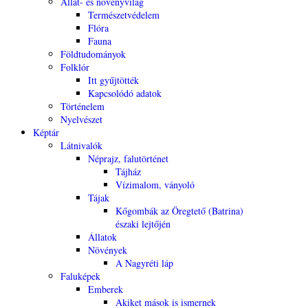
Állat- és növényvilág
Természetvédelem
Flóra
Fauna
Földtudományok
Folklór
Itt gyűjtötték
Kapcsolódó adatok
Történelem
Nyelvészet
Képtár
Látnivalók
Néprajz, falutörténet
Tájház
Vízimalom, ványoló
Tájak
Kőgombák az Öregtető (Batrina)
északi lejtőjén
Állatok
Növények
A Nagyréti láp
Faluképek
Emberek
Akiket mások is ismernek