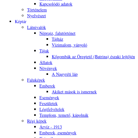
Kapcsolódó adatok
Történelem
Nyelvészet
Képtár
Látnivalók
Néprajz, falutörténet
Tájház
Vízimalom, ványoló
Tájak
Kőgombák az Öregtető (Batrina) északi lejtőjén
Állatok
Növények
A Nagyréti láp
Faluképek
Emberek
Akiket mások is ismernek
Események
Feszületek
Légifelvételek
Templom, temető, kápolnák
Régi képek
Árvíz - 1913
Emberek, események