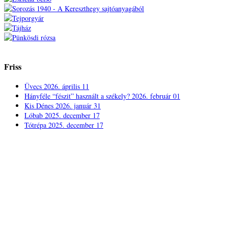
Friss
Üvecs
2026. április 11
Hányféle “fészit” használt a székely?
2026. február 01
Kis Dénes
2026. január 31
Lóbab
2025. december 17
Tótrépa
2025. december 17