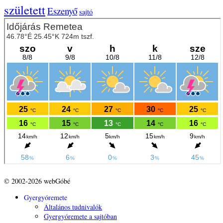
született
Eszenyő
sajtó
© 2002-2026 webGóbé
Gyergyóremete
Általános tudnivalók
Gyergyóremete a sajtóban