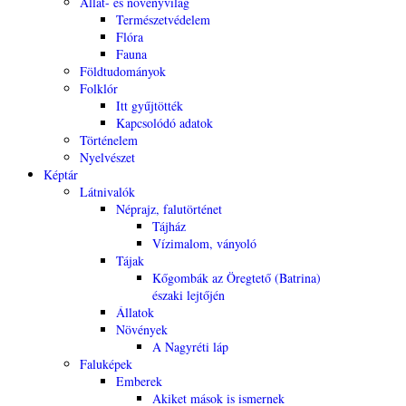
Állat- és növényvilág
Természetvédelem
Flóra
Fauna
Földtudományok
Folklór
Itt gyűjtötték
Kapcsolódó adatok
Történelem
Nyelvészet
Képtár
Látnivalók
Néprajz, falutörténet
Tájház
Vízimalom, ványoló
Tájak
Kőgombák az Öregtető (Batrina)
északi lejtőjén
Állatok
Növények
A Nagyréti láp
Faluképek
Emberek
Akiket mások is ismernek