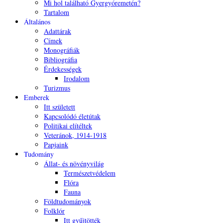
Mi hol található Gyergyóremetén?
Tartalom
Általános
Adattárak
Címek
Monográfiák
Bibliográfia
Érdekességek
Irodalom
Turizmus
Emberek
Itt született
Kapcsolódó életútak
Politikai elítéltek
Veteránok, 1914-1918
Papjaink
Tudomány
Állat- és növényvilág
Természetvédelem
Flóra
Fauna
Földtudományok
Folklór
Itt gyűjtötték