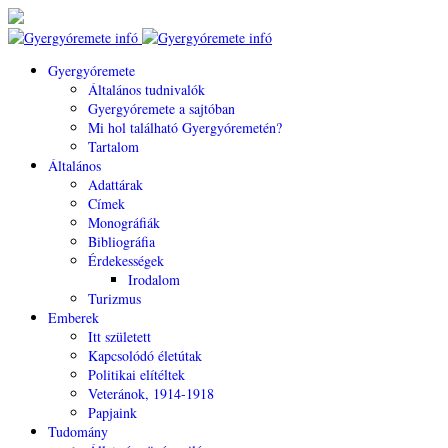
Gyergyóremete
Általános tudnivalók
Gyergyóremete a sajtóban
Mi hol található Gyergyóremetén?
Tartalom
Általános
Adattárak
Címek
Monográfiák
Bibliográfia
Érdekességek
Irodalom
Turizmus
Emberek
Itt született
Kapcsolódó életútak
Politikai elítéltek
Veteránok, 1914-1918
Papjaink
Tudomány