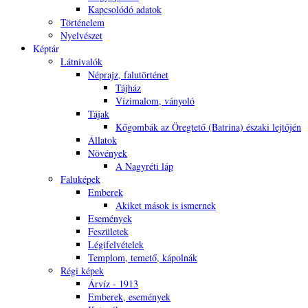
Kapcsolódó adatok
Történelem
Nyelvészet
Képtár
Látnivalók
Néprajz, falutörténet
Tájház
Vízimalom, ványoló
Tájak
Kőgombák az Öregtető (Batrina) északi lejtőjén
Állatok
Növények
A Nagyréti láp
Faluképek
Emberek
Akiket mások is ismernek
Események
Feszületek
Légifelvételek
Templom, temető, kápolnák
Régi képek
Árvíz - 1913
Emberek, események