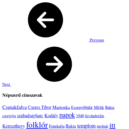
Previous
Next
Népszerű címszavak
Csutakfalva
Cseres Tibor
Martonka
Mélik
Eszenyőbükk
Bakta
papok
szabadságharc
Kodály
1940
csorgója
kivándorlás
folklór
itt
templom
Kereszthegy
Bakta
Fenekalja
molnár