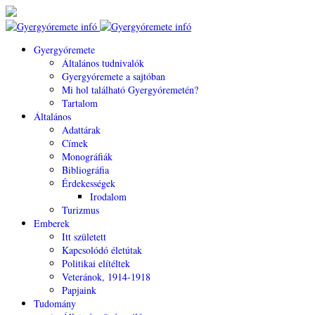
Gyergyóremete
Általános tudnivalók
Gyergyóremete a sajtóban
Mi hol található Gyergyóremetén?
Tartalom
Általános
Adattárak
Címek
Monográfiák
Bibliográfia
Érdekességek
Irodalom
Turizmus
Emberek
Itt született
Kapcsolódó életútak
Politikai elítéltek
Veteránok, 1914-1918
Papjaink
Tudomány