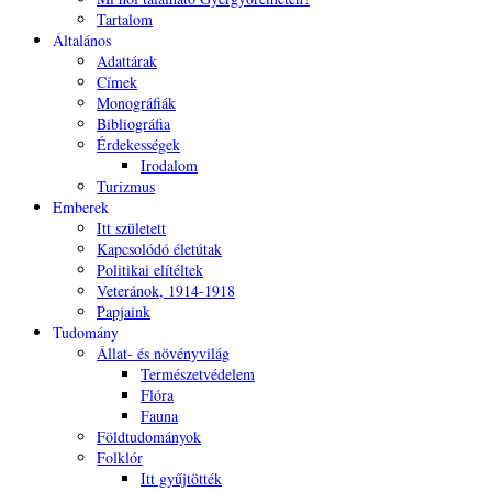
Tartalom
Általános
Adattárak
Címek
Monográfiák
Bibliográfia
Érdekességek
Irodalom
Turizmus
Emberek
Itt született
Kapcsolódó életútak
Politikai elítéltek
Veteránok, 1914-1918
Papjaink
Tudomány
Állat- és növényvilág
Természetvédelem
Flóra
Fauna
Földtudományok
Folklór
Itt gyűjtötték