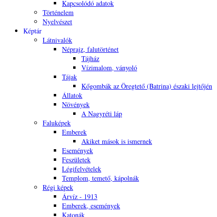
Kapcsolódó adatok
Történelem
Nyelvészet
Képtár
Látnivalók
Néprajz, falutörténet
Tájház
Vízimalom, ványoló
Tájak
Kőgombák az Öregtető (Batrina) északi lejtőjén
Állatok
Növények
A Nagyréti láp
Faluképek
Emberek
Akiket mások is ismernek
Események
Feszületek
Légifelvételek
Templom, temető, kápolnák
Régi képek
Árvíz - 1913
Emberek, események
Katonák