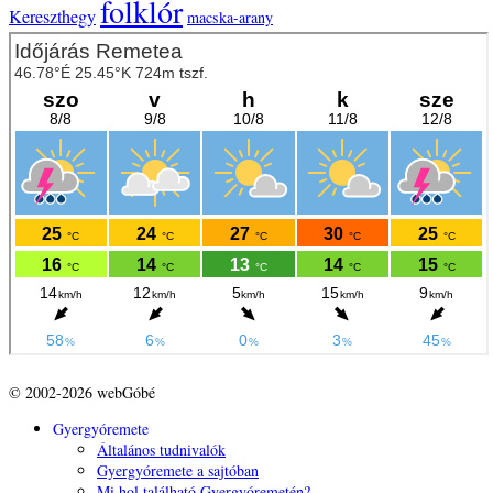
folklór
Kereszthegy
macska-arany
© 2002-2026 webGóbé
Gyergyóremete
Általános tudnivalók
Gyergyóremete a sajtóban
Mi hol található Gyergyóremetén?