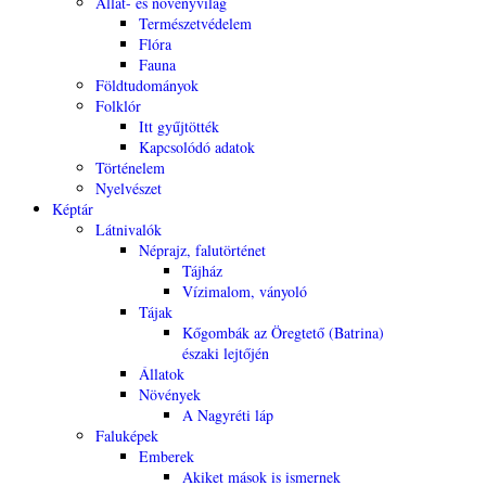
Állat- és növényvilág
Természetvédelem
Flóra
Fauna
Földtudományok
Folklór
Itt gyűjtötték
Kapcsolódó adatok
Történelem
Nyelvészet
Képtár
Látnivalók
Néprajz, falutörténet
Tájház
Vízimalom, ványoló
Tájak
Kőgombák az Öregtető (Batrina)
északi lejtőjén
Állatok
Növények
A Nagyréti láp
Faluképek
Emberek
Akiket mások is ismernek