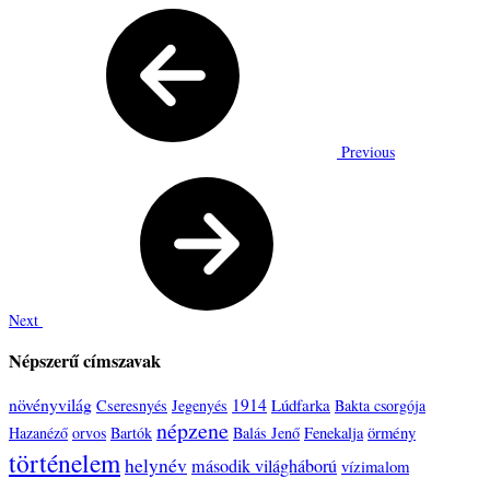
Previous
Next
Népszerű címszavak
növényvilág
1914
Lúdfarka
Cseresnyés
Jegenyés
Bakta csorgója
népzene
örmény
Hazanéző
orvos
Bartók
Balás Jenő
Fenekalja
történelem
helynév
második világháború
vízimalom