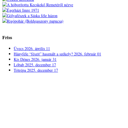
Friss
Üvecs
2026. április 11
Hányféle “fészit” használt a székely?
2026. február 01
Kis Dénes
2026. január 31
Lóbab
2025. december 17
Tótrépa
2025. december 17