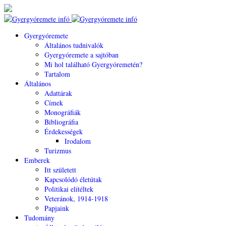
Gyergyóremete
Általános tudnivalók
Gyergyóremete a sajtóban
Mi hol található Gyergyóremetén?
Tartalom
Általános
Adattárak
Címek
Monográfiák
Bibliográfia
Érdekességek
Irodalom
Turizmus
Emberek
Itt született
Kapcsolódó életútak
Politikai elítéltek
Veteránok, 1914-1918
Papjaink
Tudomány