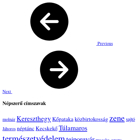
Previous
Next
Népszerű címszavak
zene
Kereszthegy
Kőpataka
közbirtokosság
sajtó
molnár
Túlamaros
néptánc
Kecskekő
Jáhoros
természetvédelem
tejporgyár
macska-arany