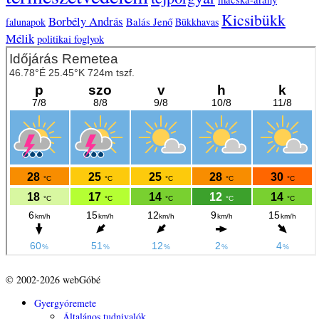
Kicsibükk
Borbély András
Balás Jenő
falunapok
Bükkhavas
Mélik
politikai foglyok
© 2002-2026 webGóbé
Gyergyóremete
Általános tudnivalók