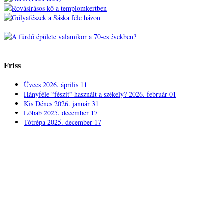
Friss
Üvecs
2026. április 11
Hányféle “fészit” használt a székely?
2026. február 01
Kis Dénes
2026. január 31
Lóbab
2025. december 17
Tótrépa
2025. december 17