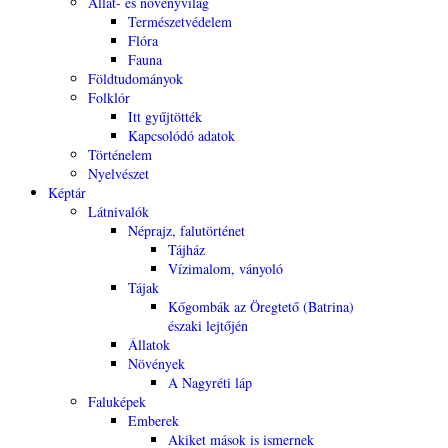
Állat- és növényvilág
Természetvédelem
Flóra
Fauna
Földtudományok
Folklór
Itt gyűjtötték
Kapcsolódó adatok
Történelem
Nyelvészet
Képtár
Látnivalók
Néprajz, falutörténet
Tájház
Vízimalom, ványoló
Tájak
Kőgombák az Öregtető (Batrina)
északi lejtőjén
Állatok
Növények
A Nagyréti láp
Faluképek
Emberek
Akiket mások is ismernek