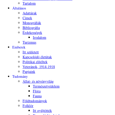
Tartalom
Általános
Adattárak
Címek
Monográfiák
Bibliográfia
Érdekességek
Irodalom
Turizmus
Emberek
Itt született
Kapcsolódó életútak
Politikai elítéltek
Veteránok, 1914-1918
Papjaink
Tudomány
Állat- és növényvilág
Természetvédelem
Flóra
Fauna
Földtudományok
Folklór
Itt gyűjtötték