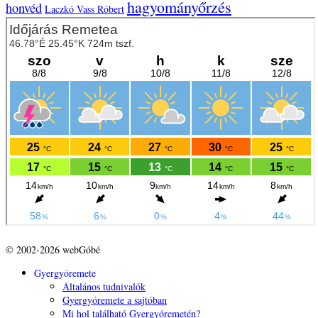
hagyományőrzés
honvéd
Laczkó Vass Róbert
© 2002-2026 webGóbé
Gyergyóremete
Általános tudnivalók
Gyergyóremete a sajtóban
Mi hol található Gyergyóremetén?