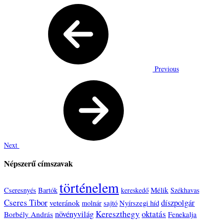
Previous
Next
Népszerű címszavak
történelem
Mélik
Cseresnyés
Bartók
kereskedő
Székhavas
Cseres Tibor
díszpolgár
veteránok
sajtó
Nyírszegi híd
molnár
növényvilág
Kereszthegy
oktatás
Borbély András
Fenekalja