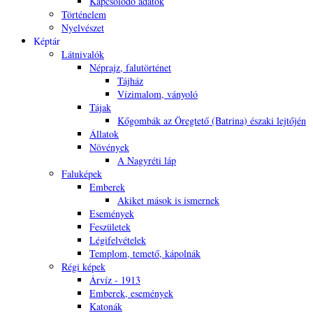
Kapcsolódó adatok
Történelem
Nyelvészet
Képtár
Látnivalók
Néprajz, falutörténet
Tájház
Vízimalom, ványoló
Tájak
Kőgombák az Öregtető (Batrina) északi lejtőjén
Állatok
Növények
A Nagyréti láp
Faluképek
Emberek
Akiket mások is ismernek
Események
Feszületek
Légifelvételek
Templom, temető, kápolnák
Régi képek
Árvíz - 1913
Emberek, események
Katonák