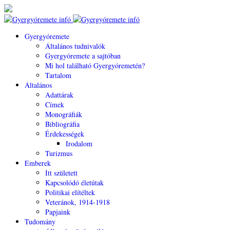
Gyergyóremete
Általános tudnivalók
Gyergyóremete a sajtóban
Mi hol található Gyergyóremetén?
Tartalom
Általános
Adattárak
Címek
Monográfiák
Bibliográfia
Érdekességek
Irodalom
Turizmus
Emberek
Itt született
Kapcsolódó életútak
Politikai elítéltek
Veteránok, 1914-1918
Papjaink
Tudomány