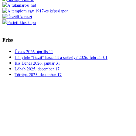
Friss
Üvecs
2026. április 11
Hányféle “fészit” használt a székely?
2026. február 01
Kis Dénes
2026. január 31
Lóbab
2025. december 17
Tótrépa
2025. december 17