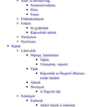
Állat- és növényvilág
Természetvédelem
Flóra
Fauna
Földtudományok
Folklór
Itt gyűjtötték
Kapcsolódó adatok
Történelem
Nyelvészet
Képtár
Látnivalók
Néprajz, falutörténet
Tájház
Vízimalom, ványoló
Tájak
Kőgombák az Öregtető (Batrina)
északi lejtőjén
Állatok
Növények
A Nagyréti láp
Faluképek
Emberek
Akiket mások is ismernek