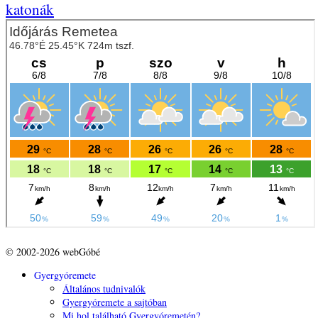
katonák
© 2002-2026 webGóbé
Gyergyóremete
Általános tudnivalók
Gyergyóremete a sajtóban
Mi hol található Gyergyóremetén?