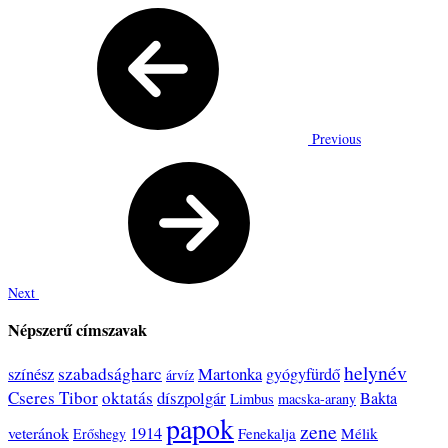
Previous
Next
Népszerű címszavak
helynév
szabadságharc
Martonka
színész
gyógyfürdő
árvíz
Cseres Tibor
oktatás
díszpolgár
Bakta
Limbus
macska-arany
papok
zene
veteránok
1914
Fenekalja
Mélik
Erőshegy