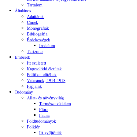
Tartalom
Általános
Adattárak
Címek
Monográfiák
Bibliográfia
Érdekességek
Irodalom
Turizmus
Emberek
Itt született
Kapcsolódó életútak
Politikai elítéltek
Veteránok, 1914-1918
Papjaink
Tudomány
Állat- és növényvilág
Természetvédelem
Flóra
Fauna
Földtudományok
Folklór
Itt gyűjtötték