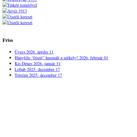
Friss
Üvecs
2026. április 11
Hányféle “fészit” használt a székely?
2026. február 01
Kis Dénes
2026. január 31
Lóbab
2025. december 17
Tótrépa
2025. december 17