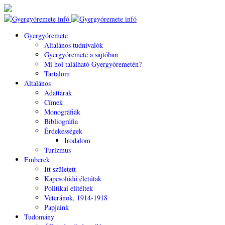
Gyergyóremete
Általános tudnivalók
Gyergyóremete a sajtóban
Mi hol található Gyergyóremetén?
Tartalom
Általános
Adattárak
Címek
Monográfiák
Bibliográfia
Érdekességek
Irodalom
Turizmus
Emberek
Itt született
Kapcsolódó életútak
Politikai elítéltek
Veteránok, 1914-1918
Papjaink
Tudomány