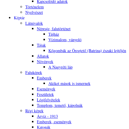
Kapcsolódó adatok
Történelem
Nyelvészet
Képtár
Látnivalók
Néprajz, falutörténet
Tájház
Vízimalom, ványoló
Tájak
Kőgombák az Öregtető (Batrina) északi lejtőjén
Állatok
Növények
A Nagyréti láp
Faluképek
Emberek
Akiket mások is ismernek
Események
Feszületek
Légifelvételek
Templom, temető, kápolnák
Régi képek
Árvíz - 1913
Emberek, események
Katonák