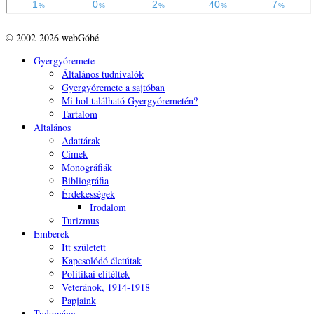
© 2002-2026 webGóbé
Gyergyóremete
Általános tudnivalók
Gyergyóremete a sajtóban
Mi hol található Gyergyóremetén?
Tartalom
Általános
Adattárak
Címek
Monográfiák
Bibliográfia
Érdekességek
Irodalom
Turizmus
Emberek
Itt született
Kapcsolódó életútak
Politikai elítéltek
Veteránok, 1914-1918
Papjaink
Tudomány