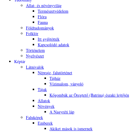
Állat- és növényvilág
Természetvédelem
Flóra
Fauna
Földtudományok
Folklór
Itt gyűjtötték
Kapcsolódó adatok
Történelem
Nyelvészet
Képtár
Látnivalók
Néprajz, falutörténet
Tájház
Vízimalom, ványoló
Tájak
Kőgombák az Öregtető (Batrina) északi lejtőjén
Állatok
Növények
A Nagyréti láp
Faluképek
Emberek
Akiket mások is ismernek