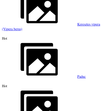
Keresztes vipera
(Vipera berus)
Hot
Paduc
Hot