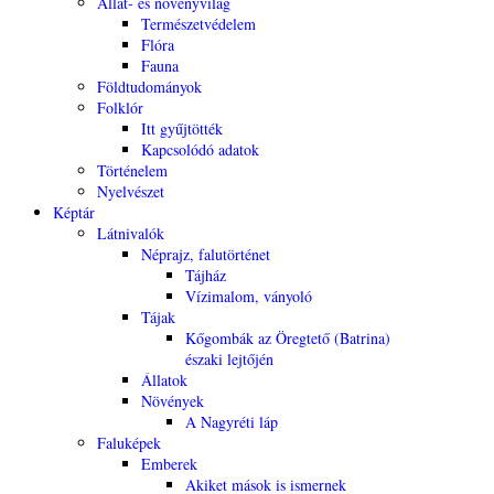
Állat- és növényvilág
Természetvédelem
Flóra
Fauna
Földtudományok
Folklór
Itt gyűjtötték
Kapcsolódó adatok
Történelem
Nyelvészet
Képtár
Látnivalók
Néprajz, falutörténet
Tájház
Vízimalom, ványoló
Tájak
Kőgombák az Öregtető (Batrina)
északi lejtőjén
Állatok
Növények
A Nagyréti láp
Faluképek
Emberek
Akiket mások is ismernek