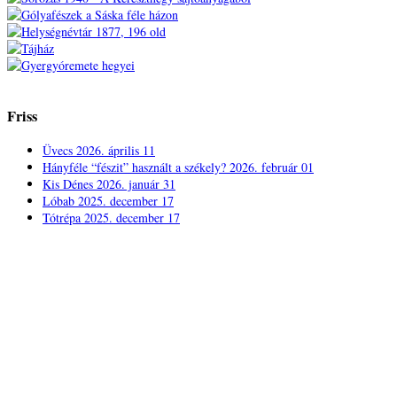
Friss
Üvecs
2026. április 11
Hányféle “fészit” használt a székely?
2026. február 01
Kis Dénes
2026. január 31
Lóbab
2025. december 17
Tótrépa
2025. december 17