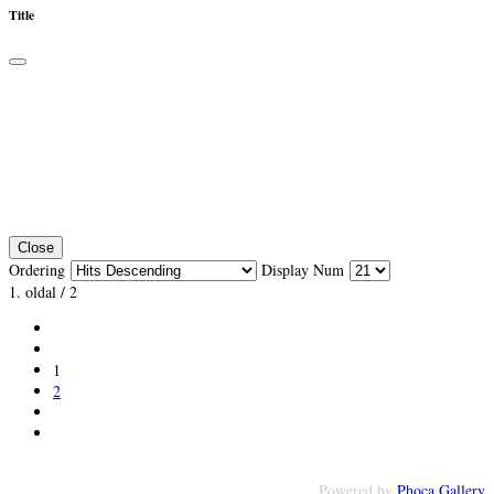
Title
Close
Ordering
Display Num
1. oldal / 2
1
2
Powered by
Phoca Gallery