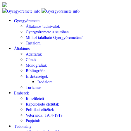
Gyergyóremete
Általános tudnivalók
Gyergyóremete a sajtóban
Mi hol található Gyergyóremetén?
Tartalom
Általános
Adattárak
Címek
Monográfiák
Bibliográfia
Érdekességek
Irodalom
Turizmus
Emberek
Itt született
Kapcsolódó életútak
Politikai elítéltek
Veteránok, 1914-1918
Papjaink
Tudomány