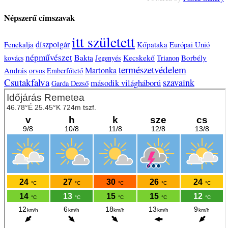
Népszerű címszavak
itt született
díszpolgár
Fenekalja
Kőpataka
Európai Unió
népművészet
Bakta
Kecskekő
Borbély
kovács
Jegenyés
Trianon
természetvédelem
Martonka
András
orvos
Emberfőtető
Csutakfalva
szavaink
második világháború
Garda Dezső