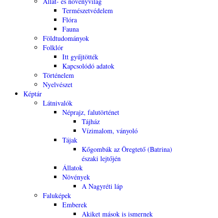
Állat- és növényvilág
Természetvédelem
Flóra
Fauna
Földtudományok
Folklór
Itt gyűjtötték
Kapcsolódó adatok
Történelem
Nyelvészet
Képtár
Látnivalók
Néprajz, falutörténet
Tájház
Vízimalom, ványoló
Tájak
Kőgombák az Öregtető (Batrina)
északi lejtőjén
Állatok
Növények
A Nagyréti láp
Faluképek
Emberek
Akiket mások is ismernek