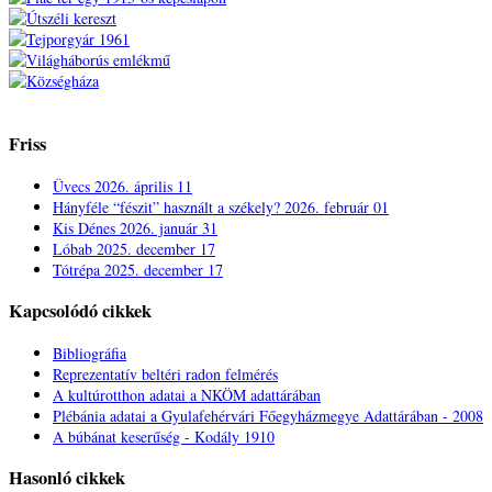
Friss
Üvecs
2026. április 11
Hányféle “fészit” használt a székely?
2026. február 01
Kis Dénes
2026. január 31
Lóbab
2025. december 17
Tótrépa
2025. december 17
Kapcsolódó cikkek
Bibliográfia
Reprezentatív beltéri radon felmérés
A kultúrotthon adatai a NKÖM adattárában
Plébánia adatai a Gyulafehérvári Főegyházmegye Adattárában - 2008
A búbánat keserűség - Kodály 1910
Hasonló cikkek