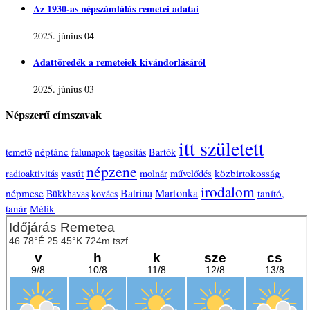
Az 1930-as népszámlálás remetei adatai
2025. június 04
Adattöredék a remeteiek kivándorlásáról
2025. június 03
Népszerű címszavak
itt született
néptánc
temető
falunapok
tagosítás
Bartók
népzene
vasút
közbirtokosság
radioaktivitás
molnár
művelődés
irodalom
Batrina
Martonka
népmese
tanító,
Bükkhavas
kovács
tanár
Mélik