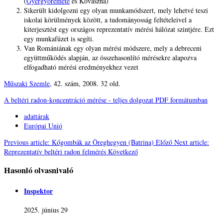
(
Gyergyóremete
és Kovászna)
Sikerült kidolgozni egy olyan munkamódszert, mely lehetvé teszi
iskolai körülmények között, a tudományosság feltételeivel a
kiterjesztést egy országos reprezentatív mérési hálózat szintjére. Ezt
egy munkafüzet is segíti.
Van Romániának egy olyan mérési módszere, mely a debreceni
együttműködés alapján, az összehasonlító mérésekre alapozva
elfogadható mérési eredményekhez vezet
Műszaki Szemle,
42. szám, 2008. 32 old.
A beltéri radon-koncentráció mérése - teljes dolgozat PDF formátumban
adattárak
Európai Unió
Previous article: Kőgombák az Öreghegyen (Batrina)
Előző
Next article:
Reprezentatív beltéri radon felmérés
Következő
Hasonló olvasnivaló
Inspektor
2025. június 29