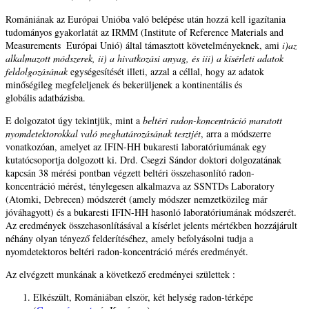
Romániának az Európai Unióba való belépése után hozzá kell igazítania
tudományos gyakorlatát az IRMM (Institute of Reference Materials and
Measurements ­ Európai Unió) által támasztott követelményeknek, ami
i)az
alkalmazott módszerek, ii) a hivatkozási anyag, és iii) a kísérleti adatok
feldolgozásának
egységesítését illeti, azzal a céllal, hogy az adatok
minőségileg megfeleljenek és bekerüljenek a kontinentális és
globális adatbázisba.
E dolgozatot úgy tekintjük, mint a
beltéri radon-koncentráció maratott
nyomdetektorokkal való meghatározásának tesztjét
, arra a módszerre
vonatkozóan, amelyet az IFIN-HH bukaresti laboratóriumának egy
kutatócsoportja dolgozott ki. Drd. Csegzi Sándor doktori dolgozatának
kapcsán 38 mérési pontban végzett beltéri összehasonlító radon-
koncentráció mérést, ténylegesen alkalmazva az SSNTDs Laboratory
(Atomki, Debrecen) módszerét (amely módszer nemzetközileg már
jóváhagyott) és a bukaresti IFIN-HH hasonló laboratóriumának módszerét.
Az eredmények összehasonlításával a kísérlet jelents mértékben hozzájárult
néhány olyan tényező felderítéséhez, amely befolyásolni tudja a
nyomdetektoros beltéri radon-koncentráció mérés eredményét.
Az elvégzett munkának a következő eredményei születtek :
Elkészült, Romániában elször, két helység radon-térképe