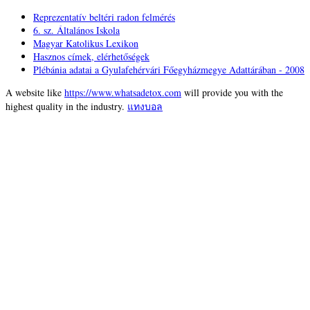
Reprezentatív beltéri radon felmérés
6. sz. Általános Iskola
Magyar Katolikus Lexikon
Hasznos címek, elérhetőségek
Plébánia adatai a Gyulafehérvári Főegyházmegye Adattárában - 2008
A website like
https://www.whatsadetox.com
will provide you with the
highest quality in the industry.
แทงบอล