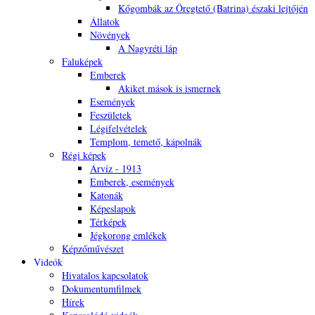
Kőgombák az Öregtető (Batrina) északi lejtőjén
Állatok
Növények
A Nagyréti láp
Faluképek
Emberek
Akiket mások is ismernek
Események
Feszületek
Légifelvételek
Templom, temető, kápolnák
Régi képek
Árvíz - 1913
Emberek, események
Katonák
Képeslapok
Térképek
Jégkorong emlékek
Képzőművészet
Videók
Hivatalos kapcsolatok
Dokumentumfilmek
Hírek