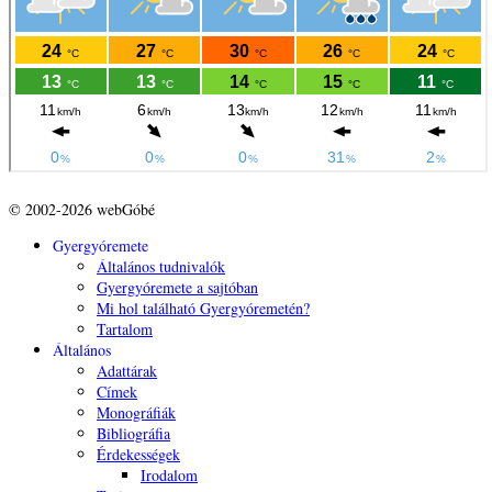
© 2002-2026 webGóbé
Gyergyóremete
Általános tudnivalók
Gyergyóremete a sajtóban
Mi hol található Gyergyóremetén?
Tartalom
Általános
Adattárak
Címek
Monográfiák
Bibliográfia
Érdekességek
Irodalom