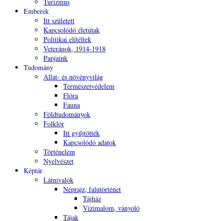
Turizmus
Emberek
Itt született
Kapcsolódó életútak
Politikai elítéltek
Veteránok, 1914-1918
Papjaink
Tudomány
Állat- és növényvilág
Természetvédelem
Flóra
Fauna
Földtudományok
Folklór
Itt gyűjtötték
Kapcsolódó adatok
Történelem
Nyelvészet
Képtár
Látnivalók
Néprajz, falutörténet
Tájház
Vízimalom, ványoló
Tájak