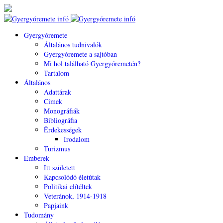
Gyergyóremete
Általános tudnivalók
Gyergyóremete a sajtóban
Mi hol található Gyergyóremetén?
Tartalom
Általános
Adattárak
Címek
Monográfiák
Bibliográfia
Érdekességek
Irodalom
Turizmus
Emberek
Itt született
Kapcsolódó életútak
Politikai elítéltek
Veteránok, 1914-1918
Papjaink
Tudomány